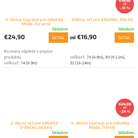
€18,90
až
–10 %
4-dielna súprava pre bábätká –
3dielny set pre bábätká- Macko
Móda, červená
Skladom
Skladom
€24,90
€16,90
od
DETAIL
DETAIL
Rozmery nájdete v popise
produktu.
74 (6-9m)
80 (9-12m)
74 (6-9m)
92 (18-24m)
€24,90
až
–24 %
2-dielny set pre bábätká –
4-dielna súprava pre bábätká –
Srdiečko, béžový
Móda, Trendy
Skladom
Skladom