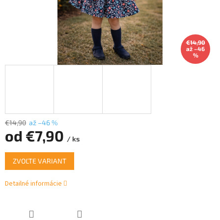
€14,90
až –46
%
€14,90
až –46 %
od
€7,90
/ ks
Jednotková
ZVOĽTE VARIANT
cena:
Detailné informácie