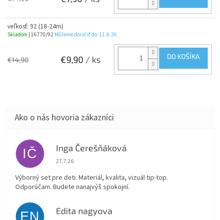
veľkosť: 92 (18-24m)
Skladom
| 16770/92
Môžeme doručiť do:
11.8.26
DO KOŠÍKA
€9,90
/ ks
€14,90
Inga Čerešňáková
IČ
Hodnotenie obchodu je 5 z 5 hviezdičiek.
27.7.26
Výborný set pre deti. Materiál, kvalita, vizuál tip-top.
Odporúčam. Budete nanajvýš spokojní.
Edita nagyova
EN