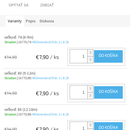
OPÝTAŤ SA
ZDIEĽAŤ
Varianty
Popis
Diskusia
veľkosť: 74 (6-9m)
Skladom
| 16770/74
Môžeme doručiť do:
11.8.26
DO KOŠÍKA
€7,90
/ ks
€14,90
veľkosť: 80 (9-12m)
Skladom
| 16770/80
Môžeme doručiť do:
11.8.26
DO KOŠÍKA
€7,90
/ ks
€14,90
veľkosť: 86 (12-18m)
Skladom
| 16770/86
Môžeme doručiť do:
11.8.26
DO KOŠÍKA
€7,90
/ ks
€14,90