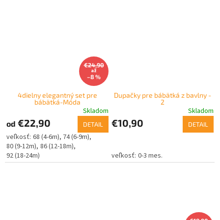
€24,90
až
–8 %
4dielny elegantný set pre
Dupačky pre bábätká z bavlny -
bábätká-Móda
2
Skladom
Skladom
€22,90
€10,90
od
DETAIL
DETAIL
68 (4-6m)
74 (6-9m)
80 (9-12m)
86 (12-18m)
92 (18-24m)
0-3 mes.