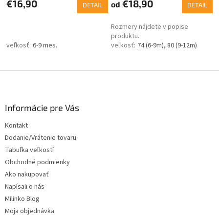
€16,90
€18,90
od
DETAIL
DETAIL
Rozmery nájdete v popise
produktu.
6-9 mes.
74 (6-9m)
80 (9-12m)
Z
á
p
ä
Informácie pre Vás
t
Kontakt
i
Dodanie/Vrátenie tovaru
e
Tabuľka veľkostí
Obchodné podmienky
Ako nakupovať
Napísali o nás
Milinko Blog
Moja objednávka