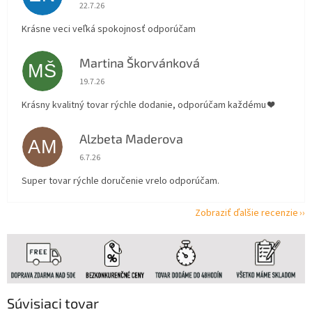
Hodnotenie obchodu je 5 z 5 hviezdičiek.
22.7.26
Krásne veci veľká spokojnosť odporúčam
Martina Škorvánková
MŠ
Hodnotenie obchodu je 5 z 5 hviezdičiek.
19.7.26
Krásny kvalitný tovar rýchle dodanie, odporúčam každému ❤️
Alzbeta Maderova
AM
Hodnotenie obchodu je 5 z 5 hviezdičiek.
6.7.26
Super tovar rýchle doručenie vrelo odporúčam.
Zobraziť ďalšie recenzie
Súvisiaci tovar