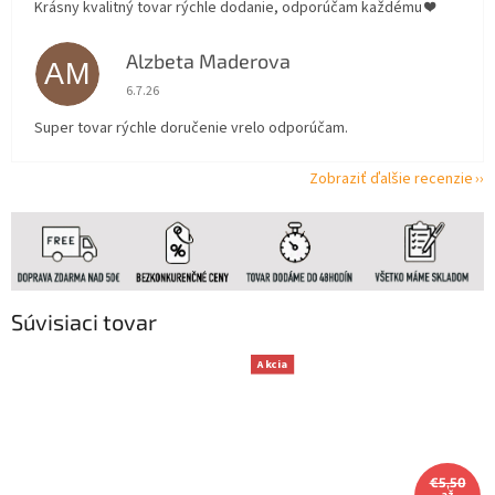
Krásny kvalitný tovar rýchle dodanie, odporúčam každému ❤️
Alzbeta Maderova
AM
Hodnotenie obchodu je 5 z 5 hviezdičiek.
6.7.26
Super tovar rýchle doručenie vrelo odporúčam.
Zobraziť ďalšie recenzie
Súvisiaci tovar
Akcia
€5,50