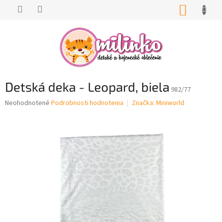
Prejsť
NÁKUP
na
KOŠÍK
obsah
Detská deka - Leopard, biela
982/77
Priemerné
Neohodnotené
Podrobnosti hodnotenia
Značka:
Miniworld
hodnotenie
produktu
je
0,0
z
5
hviezdičiek.