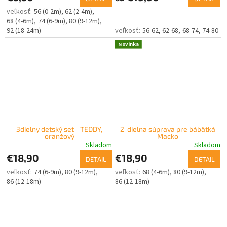
56 (0-2m)
62 (2-4m)
68 (4-6m)
74 (6-9m)
80 (9-12m)
92 (18-24m)
56-62
62-68
68-74
74-80
Novinka
3dielny detský set - TEDDY,
2-dielna súprava pre bábätká
oranžový
Macko
Skladom
Skladom
€18,90
€18,90
DETAIL
DETAIL
74 (6-9m)
80 (9-12m)
68 (4-6m)
80 (9-12m)
86 (12-18m)
86 (12-18m)
Z
á