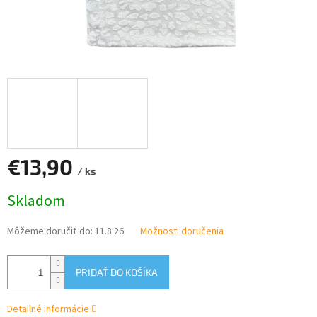
€13,90
/ ks
Jednotková
Skladom
cena:
Môžeme doručiť do:
11.8.26
Možnosti doručenia
PRIDAŤ DO KOŠÍKA
Detailné informácie