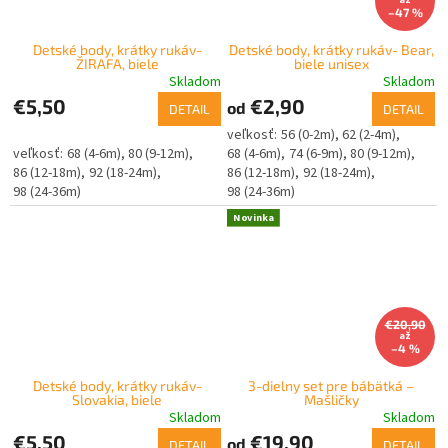
až
–47 %
Detské body, krátky rukáv-
Detské body, krátky rukáv- Bear,
ŽIRAFA, biele
biele unisex
Skladom
Skladom
€5,50
€2,90
od
DETAIL
DETAIL
56 (0-2m)
62 (2-4m)
68 (4-6m)
80 (9-12m)
68 (4-6m)
74 (6-9m)
80 (9-12m)
86 (12-18m)
92 (18-24m)
86 (12-18m)
92 (18-24m)
98 (24-36m)
98 (24-36m)
Novinka
€20,90
až
–4 %
Detské body, krátky rukáv-
3-dielny set pre bábätká –
Slovakia, biele
Mašličky
Skladom
Skladom
€5,50
€19,90
od
DETAIL
DETAIL