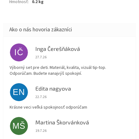
Hmotnosť
:
0.2 kg
Inga Čerešňáková
IČ
Hodnotenie obchodu je 5 z 5 hviezdičiek.
27.7.26
Výborný set pre deti. Materiál, kvalita, vizuál tip-top.
Odporúčam. Budete nanajvýš spokojní.
Edita nagyova
EN
Hodnotenie obchodu je 5 z 5 hviezdičiek.
22.7.26
Krásne veci veľká spokojnosť odporúčam
Martina Škorvánková
MŠ
Hodnotenie obchodu je 5 z 5 hviezdičiek.
19.7.26