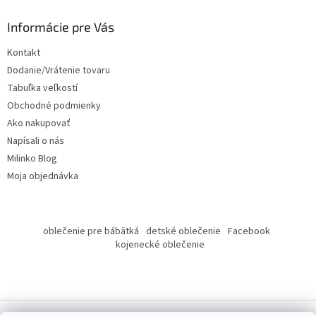
p
ä
Informácie pre Vás
t
Kontakt
i
Dodanie/Vrátenie tovaru
e
Tabuľka veľkostí
Obchodné podmienky
Ako nakupovať
Napísali o nás
Milinko Blog
Moja objednávka
oblečenie pre bábätká
detské oblečenie
Facebook
kojenecké oblečenie