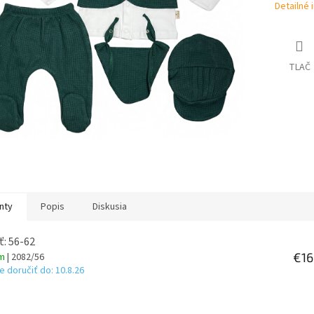
Detailné 
TLAČ
nty
Popis
Diskusia
ť: 56-62
€16
om
| 2082/56
 doručiť do:
10.8.26