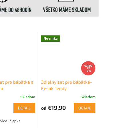
Novinka
€21,90
až
–9 %
et pre bábätká s
3dielny set pre bábätká-
om
Fešák Teedy
Skladom
Skladom
€19,90
od
DETAIL
DETAIL
vice, čiapka