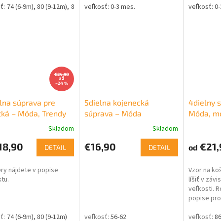
74 (6-9m)
80 (9-12m)
86 (12-18m)
92 (18-24m)
0-3 mes.
0-
€24,90
až
–24 %
lna súprava pre
5dielna kojenecká
4dielny s
ká – Móda, Trendy
súprava – Móda
Móda, m
Skladom
Skladom
18,90
€16,90
€21,
od
DETAIL
DETAIL
y nájdete v popise
Vzor na ko
tu.
líšiť v závi
veľkosti. 
popise pro
74 (6-9m)
80 (9-12m)
56-62
86