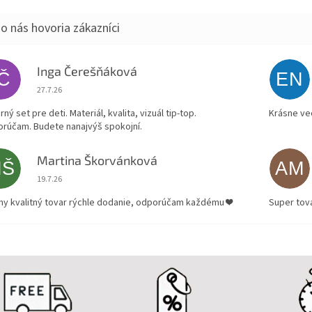
Inga Čerešňáková
IČ
EN
Hodnotenie obchodu je 5 z 5 hviezdičiek.
27.7.26
ný set pre deti. Materiál, kvalita, vizuál tip-top.
Krásne ve
rúčam. Budete nanajvýš spokojní.
Martina Škorvánková
MŠ
AM
Hodnotenie obchodu je 5 z 5 hviezdičiek.
19.7.26
ny kvalitný tovar rýchle dodanie, odporúčam každému ❤️
Super tov