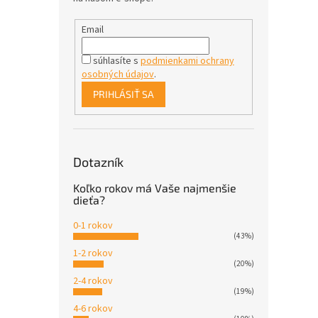
Email
súhlasíte s
podmienkami ochrany
osobných údajov
.
PRIHLÁSIŤ SA
Dotazník
Koľko rokov má Vaše najmenšie
dieťa?
0-1 rokov
(43%)
1-2 rokov
(20%)
2-4 rokov
(19%)
4-6 rokov