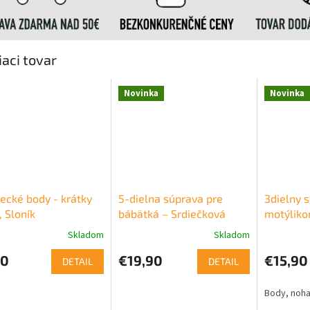
iaci tovar
Novinka
Novinka
ecké body - krátky
5-dielna súprava pre
3dielny s
, Sloník
bábätká – Srdiečková
motýlik
láska, červená
Skladom
Skladom
50
€19,90
€15,90
DETAIL
DETAIL
Body, noha