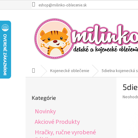
Prejsť
eshop@milinko-oblecenie.sk
na
obsah
Domov
Kojenecké oblečenie
5dielna kojenecká 
B
5di
o
Preskočiť
č
Priemer
Neohod
Kategórie
kategórie
n
hodnote
ý
produkt
Novinky
p
je
0,0
a
Akciové Produkty
z
n
Hračky, ručne vyrobené
5
e
hviezdič