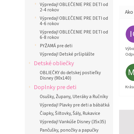
Výpredaj! OBLEČENIE PRE DETI od
2-4 rokov
Výpredaj! OBLEČENIE PRE DETI od
4-6 rokov
Výpredaj! OBLEČENIE PRE DETI od
6-8 rokov
PYŽAMÁ pre deti
Výbor
Výpredaj! Detské pršiplášte
Odpo
Detské obliečky
OBLIEČKY do detskej postieľky
Disney (90x140)
Doplnky pre deti
Krás
Osušky, Župany, Uteráky a Ručníky
Výpredaj! Plavky pre deti a bábätká
Čiapky, Šiltovky, Šály, Rukavice
Výpredaj! Vankúše Disney (35x35)
Pančušky, ponožky a papučky