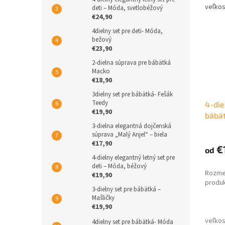
deti – Móda, svetlobéžový
€24,90
4dielny set pre deti- Móda,
bežový
€23,90
2-dielna súprava pre bábätká
Macko
€18,90
3dielny set pre bábätká- Fešák
Teedy
4-die
€19,90
bábät
3-dielna elegantná dojčenská
súprava „Malý Anjel“ – biela
€17,90
€
od
4-dielny elegantný letný set pre
deti – Móda, béžový
Rozmer
€19,90
produk
3-dielny set pre bábätká –
Mašličky
€19,90
4dielny set pre bábätká- Móda