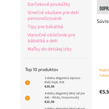
Darčekové poukážky
Slnečné okuliare pre deti
personalizované
Súvis
Tipy pre bábätká
Vianočné oblečenie pre
bábätká a deti
Maľby do detskej izby
Top 10 produktov
Kojen
rukáv
3-dielna elegantná súprava -
Malý Anjel, Krst
€20,90
€5,
4-dielny elegantný letný set pre
deti – Móda, tmavomodrý
€23,90
4-dielny elegantný letný set pre