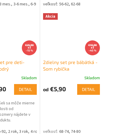
3 mes.
3-6 mes.
6-9 mes.
56-62
62-68
Akcia
€25,90
€10,90
až
až
–15 %
–45 %
et pre deti-
2dielny set pre bábätká -
odrý
Som rybička
Skladom
Skladom
90
€5,90
od
DETAIL
DETAIL
šeli sa môže mierne
slosti od
Rozmery nájdete v
duktu.
-92
2 rok
3 rok
4 rok
7 rok
8 rok
68-74
74-80