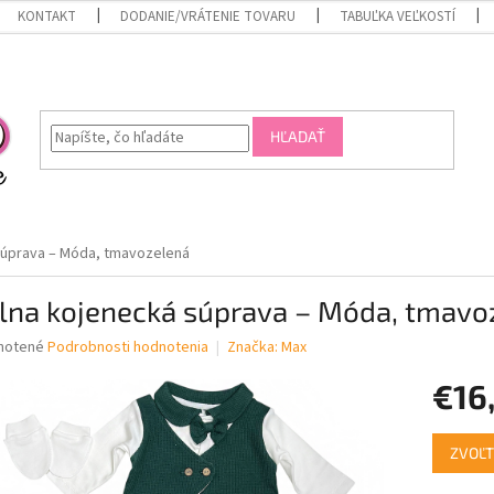
KONTAKT
DODANIE/VRÁTENIE TOVARU
TABUĽKA VEĽKOSTÍ
HĽADAŤ
súprava – Móda, tmavozelená
elna kojenecká súprava – Móda, tmavo
né
notené
Podrobnosti hodnotenia
Značka:
Max
nie
€16
u
Jednotk
ZVOĽT
cena:
iek.