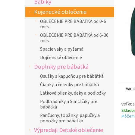
Bábiky
l
Kojenecké oblečenie
OBLEČENIE PRE BÁBÄTKÁ od 0-6
mes.
OBLEČENIE PRE BÁBÄTKÁ od 6-36
mes.
Spacie vaky a pyžamá
Dojčenské oblečenie
Doplnky pre bábätká
Osušky s kapucňou pre bábätká
Čiapky a čelenky pre bábätká
Varia
Látkové plienky, deky a podložky
Podbradníky a Slintáčiky pre
veľkos
bábätká
Sklad
Pančuchy, topánky, papučky a
Môžeme
ponožky pre bábätká
Výpredaj! Detské oblečenie