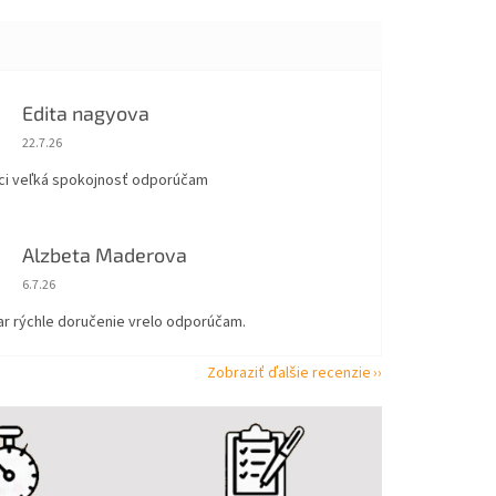
Edita nagyova
Hodnotenie obchodu je 5 z 5 hviezdičiek.
22.7.26
ci veľká spokojnosť odporúčam
Alzbeta Maderova
Hodnotenie obchodu je 5 z 5 hviezdičiek.
6.7.26
ar rýchle doručenie vrelo odporúčam.
Zobraziť ďalšie recenzie