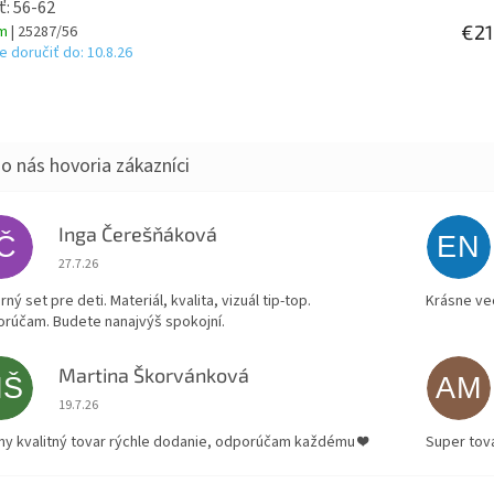
ť: 56-62
€21
om
| 25287/56
 doručiť do:
10.8.26
Inga Čerešňáková
IČ
EN
Hodnotenie obchodu je 5 z 5 hviezdičiek.
27.7.26
ný set pre deti. Materiál, kvalita, vizuál tip-top.
Krásne ve
rúčam. Budete nanajvýš spokojní.
Martina Škorvánková
MŠ
AM
Hodnotenie obchodu je 5 z 5 hviezdičiek.
19.7.26
ny kvalitný tovar rýchle dodanie, odporúčam každému ❤️
Super tov