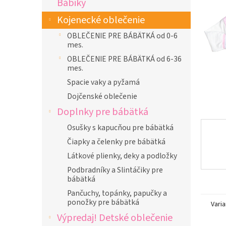
Bábiky
l
Kojenecké oblečenie
OBLEČENIE PRE BÁBÄTKÁ od 0-6
mes.
OBLEČENIE PRE BÁBÄTKÁ od 6-36
mes.
Spacie vaky a pyžamá
Dojčenské oblečenie
Doplnky pre bábätká
Osušky s kapucňou pre bábätká
Čiapky a čelenky pre bábätká
Látkové plienky, deky a podložky
Podbradníky a Slintáčiky pre
bábätká
Pančuchy, topánky, papučky a
ponožky pre bábätká
Varia
Výpredaj! Detské oblečenie