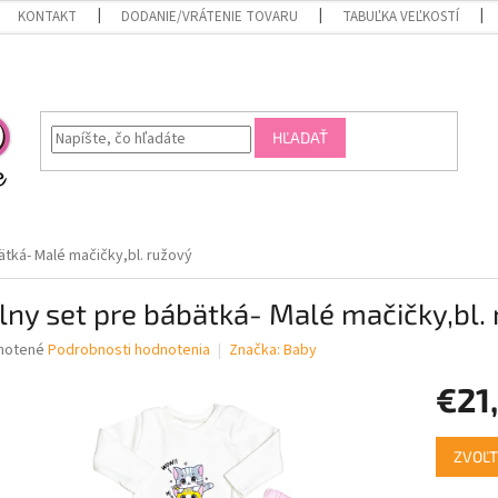
KONTAKT
DODANIE/VRÁTENIE TOVARU
TABUĽKA VEĽKOSTÍ
HĽADAŤ
ätká- Malé mačičky,bl. ružový
lny set pre bábätká- Malé mačičky,bl.
né
notené
Podrobnosti hodnotenia
Značka:
Baby
nie
€21
u
Jednotk
ZVOĽT
cena:
iek.