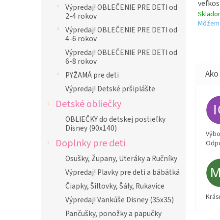
veľkos
Výpredaj! OBLEČENIE PRE DETI od
Sklad
2-4 rokov
Môžeme
Výpredaj! OBLEČENIE PRE DETI od
4-6 rokov
Výpredaj! OBLEČENIE PRE DETI od
6-8 rokov
PYŽAMÁ pre deti
Výpredaj! Detské pršiplášte
Detské obliečky
OBLIEČKY do detskej postieľky
Disney (90x140)
Výbor
Doplnky pre deti
Odpo
Osušky, Župany, Uteráky a Ručníky
Výpredaj! Plavky pre deti a bábätká
Čiapky, Šiltovky, Šály, Rukavice
Krás
Výpredaj! Vankúše Disney (35x35)
Pančušky, ponožky a papučky