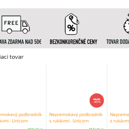
iaci tovar
€6,90
–43 %
emokavý podbradník
Nepremokavý podbradník
Nepremo
ávmi- Unicorn
s rukávmi- Unicorn
s rukávm