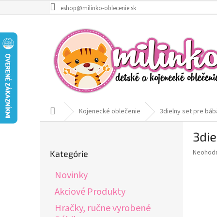
Prejsť
eshop@milinko-oblecenie.sk
na
obsah
Domov
Kojenecké oblečenie
3dielny set pre báb
B
3die
o
Preskočiť
č
Priemer
Neohod
Kategórie
kategórie
n
hodnote
ý
produkt
Novinky
p
je
0,0
a
Akciové Produkty
z
n
Hračky, ručne vyrobené
5
e
hviezdič