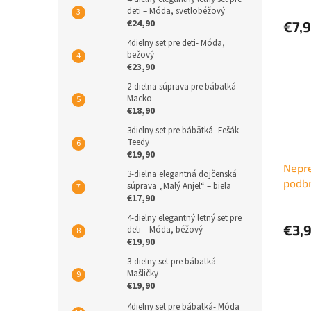
deti – Móda, svetlobéžový
€24,90
€7,
4dielny set pre deti- Móda,
bežový
€23,90
2-dielna súprava pre bábätká
Macko
€18,90
3dielny set pre bábätká- Fešák
Teedy
€19,90
Nepr
3-dielna elegantná dojčenská
podbr
súprava „Malý Anjel“ – biela
€17,90
4-dielny elegantný letný set pre
€3,
deti – Móda, béžový
€19,90
3-dielny set pre bábätká –
Mašličky
€19,90
4dielny set pre bábätká- Móda