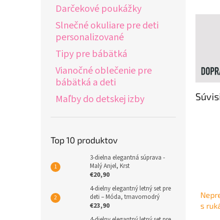
Darčekové poukážky
Slnečné okuliare pre deti
personalizované
Tipy pre bábätká
Vianočné oblečenie pre
bábätká a deti
Súvis
Maľby do detskej izby
Top 10 produktov
3-dielna elegantná súprava -
Malý Anjel, Krst
€20,90
4-dielny elegantný letný set pre
Nepr
deti – Móda, tmavomodrý
€23,90
s ruk
4-dielny elegantný letný set pre