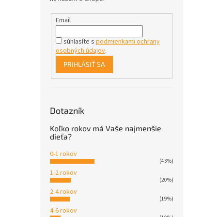
Email
súhlasíte s
podmienkami ochrany
osobných údajov
.
PRIHLÁSIŤ SA
Dotazník
Koľko rokov má Vaše najmenšie
dieťa?
0-1 rokov
(43%)
1-2 rokov
(20%)
2-4 rokov
(19%)
4-6 rokov