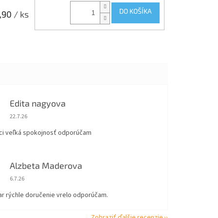
DO KOŠÍKA
,90
/ ks
Edita nagyova
Hodnotenie obchodu je 5 z 5 hviezdičiek.
22.7.26
ci veľká spokojnosť odporúčam
Alzbeta Maderova
Hodnotenie obchodu je 5 z 5 hviezdičiek.
6.7.26
ar rýchle doručenie vrelo odporúčam.
Zobraziť ďalšie recenzie