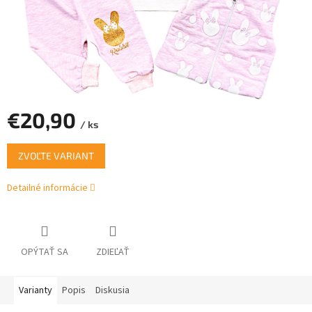
€20,90
/ ks
Jednotková
ZVOĽTE VARIANT
cena:
Detailné informácie
OPÝTAŤ SA
ZDIEĽAŤ
Varianty
Popis
Diskusia