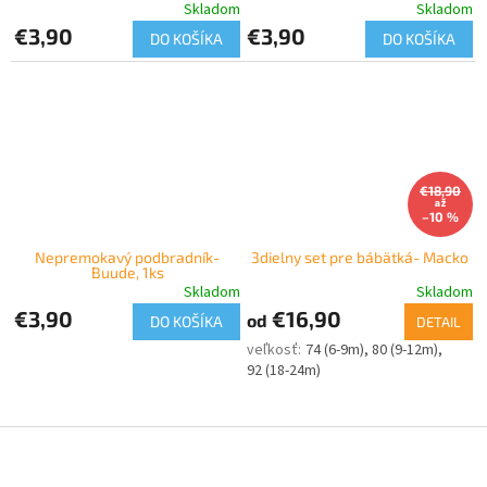
Skladom
Skladom
€3,90
€3,90
DO KOŠÍKA
DO KOŠÍKA
€18,90
až
–10 %
Nepremokavý podbradník-
3dielny set pre bábätká- Macko
Buude, 1ks
Skladom
Skladom
€3,90
€16,90
od
DO KOŠÍKA
DETAIL
74 (6-9m)
80 (9-12m)
92 (18-24m)
Z
á
p