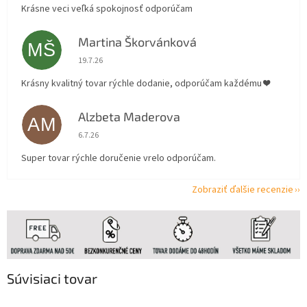
Krásne veci veľká spokojnosť odporúčam
Martina Škorvánková
MŠ
Hodnotenie obchodu je 5 z 5 hviezdičiek.
19.7.26
Krásny kvalitný tovar rýchle dodanie, odporúčam každému ❤️
Alzbeta Maderova
AM
Hodnotenie obchodu je 5 z 5 hviezdičiek.
6.7.26
Super tovar rýchle doručenie vrelo odporúčam.
Zobraziť ďalšie recenzie
Súvisiaci tovar