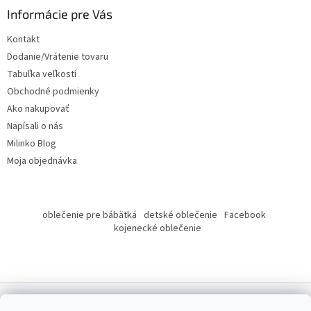
ä
Informácie pre Vás
t
Kontakt
i
Dodanie/Vrátenie tovaru
e
Tabuľka veľkostí
Obchodné podmienky
Ako nakupovať
Napísali o nás
Milinko Blog
Moja objednávka
oblečenie pre bábätká
detské oblečenie
Facebook
kojenecké oblečenie