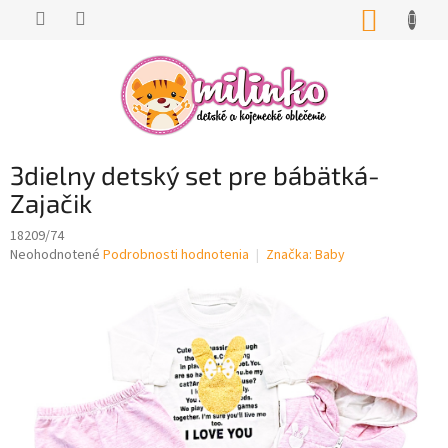
Prejsť
NÁKUP
na
KOŠÍK
obsah
3dielny detský set pre bábätká-
Zajačik
18209/74
Priemerné
Neohodnotené
Podrobnosti hodnotenia
Značka:
Baby
hodnotenie
produktu
je
0,0
z
5
hviezdičiek.