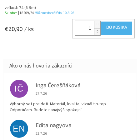
veľkosť: 74 (6-9m)
Skladom
| 18209/74
Môžeme doručiť do:
10.8.26
DO KOŠÍKA
€20,90
/ ks
Inga Čerešňáková
IČ
Hodnotenie obchodu je 5 z 5 hviezdičiek.
27.7.26
Výborný set pre deti. Materiál, kvalita, vizuál tip-top.
Odporúčam. Budete nanajvýš spokojní.
Edita nagyova
EN
Hodnotenie obchodu je 5 z 5 hviezdičiek.
22.7.26