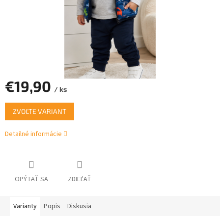
€19,90
/ ks
Jednotková
ZVOĽTE VARIANT
cena:
Detailné informácie
OPÝTAŤ SA
ZDIEĽAŤ
Varianty
Popis
Diskusia