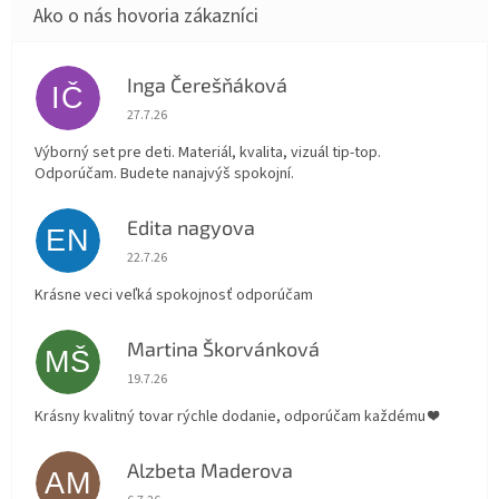
Inga Čerešňáková
IČ
Hodnotenie obchodu je 5 z 5 hviezdičiek.
27.7.26
Výborný set pre deti. Materiál, kvalita, vizuál tip-top.
Odporúčam. Budete nanajvýš spokojní.
Edita nagyova
EN
Hodnotenie obchodu je 5 z 5 hviezdičiek.
22.7.26
Krásne veci veľká spokojnosť odporúčam
Martina Škorvánková
MŠ
Hodnotenie obchodu je 5 z 5 hviezdičiek.
19.7.26
Krásny kvalitný tovar rýchle dodanie, odporúčam každému ❤️
Alzbeta Maderova
AM
Hodnotenie obchodu je 5 z 5 hviezdičiek.