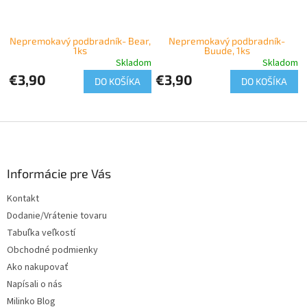
Nepremokavý podbradník- Bear,
Nepremokavý podbradník-
1ks
Buude, 1ks
Skladom
Skladom
€3,90
€3,90
DO KOŠÍKA
DO KOŠÍKA
Z
á
p
ä
Informácie pre Vás
t
Kontakt
i
Dodanie/Vrátenie tovaru
e
Tabuľka veľkostí
Obchodné podmienky
Ako nakupovať
Napísali o nás
Milinko Blog