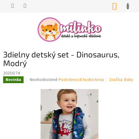
Prejsť
NÁKUP
na
KOŠÍK
obsah
3dielny detský set - Dinosaurus,
Modrý
20250/74
Priemerné
Neohodnotené
Podrobnosti hodnotenia
Značka:
Baby
Novinka
hodnotenie
produktu
je
0,0
z
5
hviezdičiek.