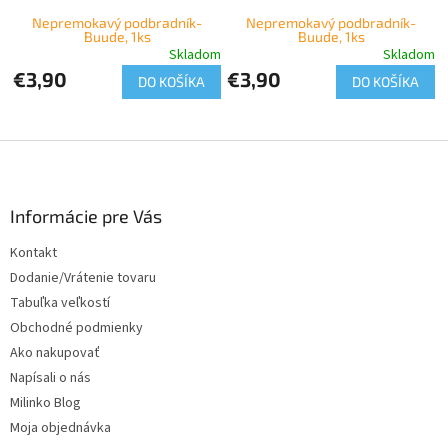
Nepremokavý podbradník-
Nepremokavý podbradník-
Buude, 1ks
Buude, 1ks
Skladom
Skladom
€3,90
€3,90
DO KOŠÍKA
DO KOŠÍKA
Z
á
p
ä
Informácie pre Vás
t
Kontakt
i
Dodanie/Vrátenie tovaru
e
Tabuľka veľkostí
Obchodné podmienky
Ako nakupovať
Napísali o nás
Milinko Blog
Moja objednávka