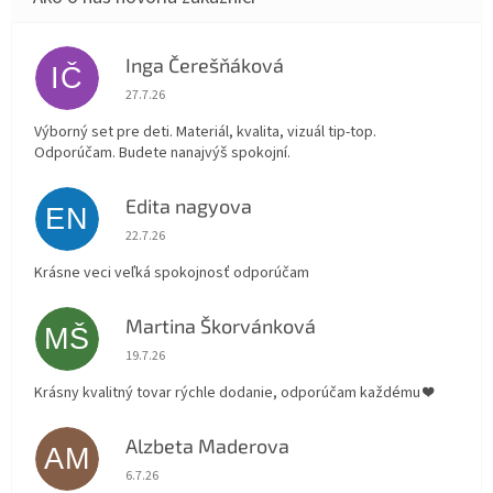
Inga Čerešňáková
IČ
Hodnotenie obchodu je 5 z 5 hviezdičiek.
27.7.26
Výborný set pre deti. Materiál, kvalita, vizuál tip-top.
Odporúčam. Budete nanajvýš spokojní.
Edita nagyova
EN
Hodnotenie obchodu je 5 z 5 hviezdičiek.
22.7.26
Krásne veci veľká spokojnosť odporúčam
Martina Škorvánková
MŠ
Hodnotenie obchodu je 5 z 5 hviezdičiek.
19.7.26
Krásny kvalitný tovar rýchle dodanie, odporúčam každému ❤️
Alzbeta Maderova
AM
Hodnotenie obchodu je 5 z 5 hviezdičiek.
6.7.26