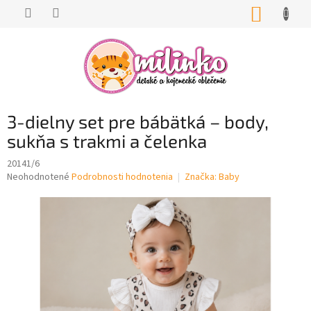
Prejsť
NÁKUP
na
KOŠÍK
obsah
3-dielny set pre bábätká – body,
sukňa s trakmi a čelenka
20141/6
Priemerné
Neohodnotené
Podrobnosti hodnotenia
Značka:
Baby
hodnotenie
produktu
je
0,0
z
5
hviezdičiek.