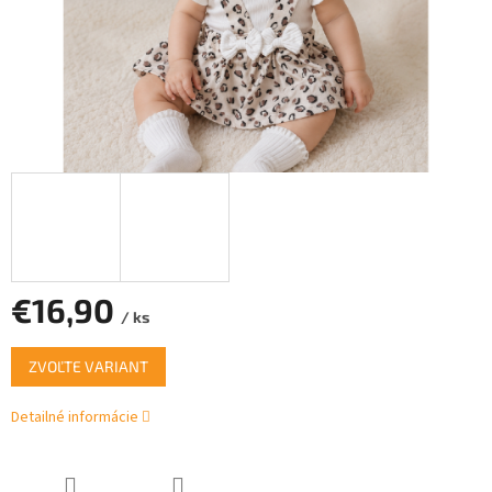
€16,90
/ ks
Jednotková
ZVOĽTE VARIANT
cena:
Detailné informácie