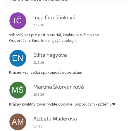
Inga Čerešňáková
IČ
Hodnotenie obchodu je 5 z 5 hviezdičiek.
27.7.26
Výborný set pre deti. Materiál, kvalita, vizuál tip-top.
Odporúčam. Budete nanajvýš spokojní.
Edita nagyova
EN
Hodnotenie obchodu je 5 z 5 hviezdičiek.
22.7.26
Krásne veci veľká spokojnosť odporúčam
Martina Škorvánková
MŠ
Hodnotenie obchodu je 5 z 5 hviezdičiek.
19.7.26
Krásny kvalitný tovar rýchle dodanie, odporúčam každému ❤️
Alzbeta Maderova
AM
Hodnotenie obchodu je 5 z 5 hviezdičiek.
6.7.26