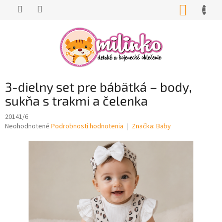
Prejsť
NÁKUP
na
KOŠÍK
obsah
3-dielny set pre bábätká – body,
sukňa s trakmi a čelenka
20141/6
Priemerné
Neohodnotené
Podrobnosti hodnotenia
Značka:
Baby
hodnotenie
produktu
je
0,0
z
5
hviezdičiek.