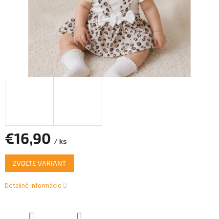
€16,90
/ ks
Jednotková
ZVOĽTE VARIANT
cena:
Detailné informácie