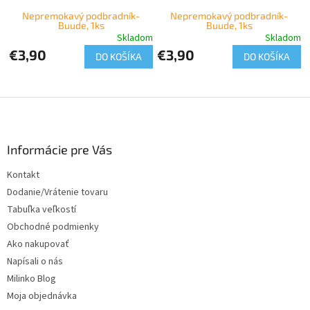
Nepremokavý podbradník-
Nepremokavý podbradník-
Buude, 1ks
Buude, 1ks
Skladom
Skladom
€3,90
€3,90
DO KOŠÍKA
DO KOŠÍKA
Z
á
p
ä
Informácie pre Vás
t
Kontakt
i
Dodanie/Vrátenie tovaru
e
Tabuľka veľkostí
Obchodné podmienky
Ako nakupovať
Napísali o nás
Milinko Blog
Moja objednávka