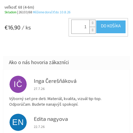
veľkosť: 68 (4-6m)
Skladom
| 26103/68
Môžeme doručiť do:
10.8.26
DO KOŠÍKA
€16,90
/ ks
Inga Čerešňáková
IČ
Hodnotenie obchodu je 5 z 5 hviezdičiek.
27.7.26
Výborný set pre deti. Materiál, kvalita, vizuál tip-top.
Odporúčam. Budete nanajvýš spokojní.
Edita nagyova
EN
Hodnotenie obchodu je 5 z 5 hviezdičiek.
22.7.26