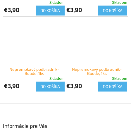
Skladom
Skladom
€3,90
€3,90
DO KOŠÍKA
DO KOŠÍKA
Nepremokavý podbradník-
Nepremokavý podbradník-
Buude, 1ks
Buude, 1ks
Skladom
Skladom
€3,90
€3,90
DO KOŠÍKA
DO KOŠÍKA
Z
á
p
ä
Informácie pre Vás