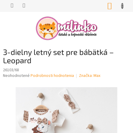
Prejsť
NÁKUP
na
KOŠÍK
obsah
3-dielny letný set pre bábätká –
Leopard
26103/68
Priemerné
Neohodnotené
Podrobnosti hodnotenia
Značka:
Max
hodnotenie
produktu
je
0,0
z
5
hviezdičiek.