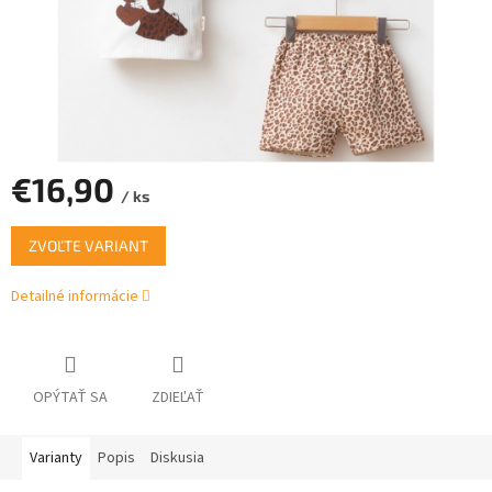
€16,90
/ ks
Jednotková
ZVOĽTE VARIANT
cena:
Detailné informácie
OPÝTAŤ SA
ZDIEĽAŤ
Varianty
Popis
Diskusia