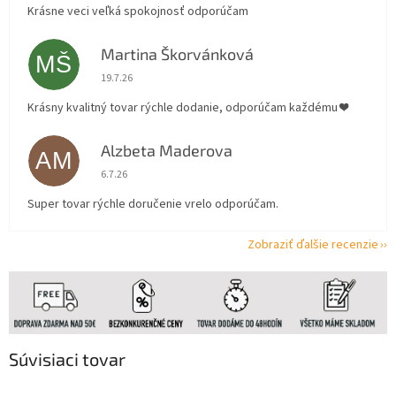
Krásne veci veľká spokojnosť odporúčam
Martina Škorvánková
MŠ
Hodnotenie obchodu je 5 z 5 hviezdičiek.
19.7.26
Krásny kvalitný tovar rýchle dodanie, odporúčam každému ❤️
Alzbeta Maderova
AM
Hodnotenie obchodu je 5 z 5 hviezdičiek.
6.7.26
Super tovar rýchle doručenie vrelo odporúčam.
Zobraziť ďalšie recenzie
Súvisiaci tovar