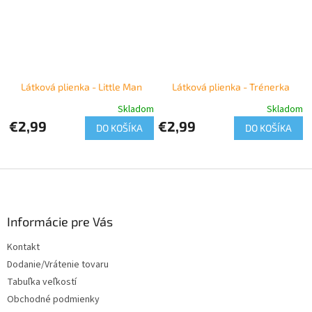
Látková plienka - Little Man
Látková plienka - Trénerka
Skladom
Skladom
€2,99
€2,99
DO KOŠÍKA
DO KOŠÍKA
Z
á
p
ä
Informácie pre Vás
t
Kontakt
i
Dodanie/Vrátenie tovaru
e
Tabuľka veľkostí
Obchodné podmienky