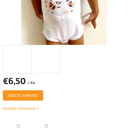
€6,50
/ ks
Jednotková
ZVOĽTE VARIANT
cena:
Detailné informácie