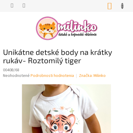
Prejsť
NÁKUP
na
KOŠÍK
obsah
Unikátne detské body na krátky
rukáv- Roztomilý tiger
0040B/68
Priemerné
Neohodnotené
Podrobnosti hodnotenia
Značka:
Milinko
hodnotenie
produktu
je
0,0
z
5
hviezdičiek.