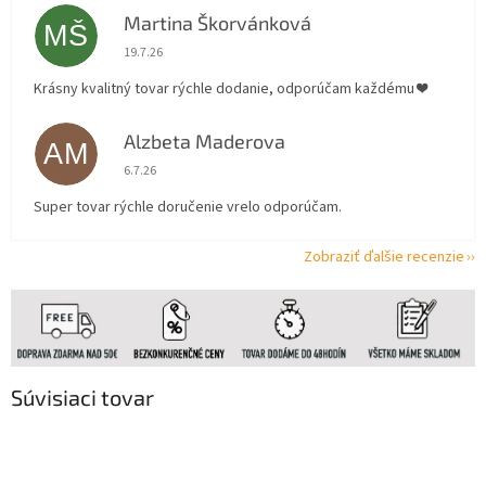
Martina Škorvánková
MŠ
Hodnotenie obchodu je 5 z 5 hviezdičiek.
19.7.26
Krásny kvalitný tovar rýchle dodanie, odporúčam každému ❤️
Alzbeta Maderova
AM
Hodnotenie obchodu je 5 z 5 hviezdičiek.
6.7.26
Super tovar rýchle doručenie vrelo odporúčam.
Zobraziť ďalšie recenzie
Súvisiaci tovar