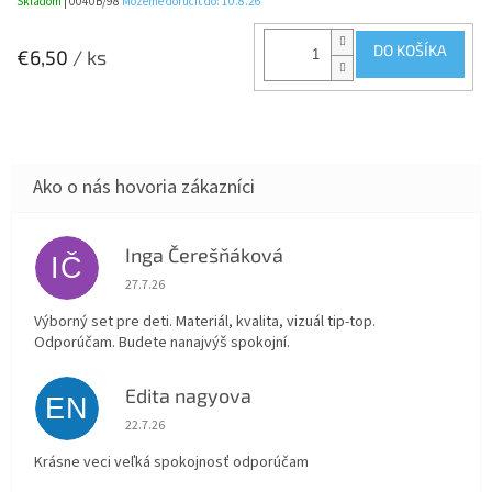
Skladom
| 0040B/98
Môžeme doručiť do:
10.8.26
DO KOŠÍKA
€6,50
/ ks
Inga Čerešňáková
IČ
Hodnotenie obchodu je 5 z 5 hviezdičiek.
27.7.26
Výborný set pre deti. Materiál, kvalita, vizuál tip-top.
Odporúčam. Budete nanajvýš spokojní.
Edita nagyova
EN
Hodnotenie obchodu je 5 z 5 hviezdičiek.
22.7.26
Krásne veci veľká spokojnosť odporúčam