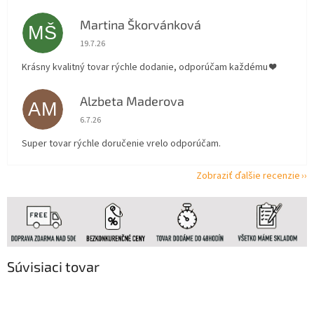
Martina Škorvánková
MŠ
Hodnotenie obchodu je 5 z 5 hviezdičiek.
19.7.26
Krásny kvalitný tovar rýchle dodanie, odporúčam každému ❤️
Alzbeta Maderova
AM
Hodnotenie obchodu je 5 z 5 hviezdičiek.
6.7.26
Super tovar rýchle doručenie vrelo odporúčam.
Zobraziť ďalšie recenzie
Súvisiaci tovar