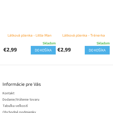
Látková plienka - Little Man
Látková plienka - Trénerka
Skladom
Skladom
€2,99
€2,99
DO KOŠÍKA
DO KOŠÍKA
Z
á
p
ä
Informácie pre Vás
t
Kontakt
i
Dodanie/Vrátenie tovaru
e
Tabuľka veľkostí
Obchodné podmienky