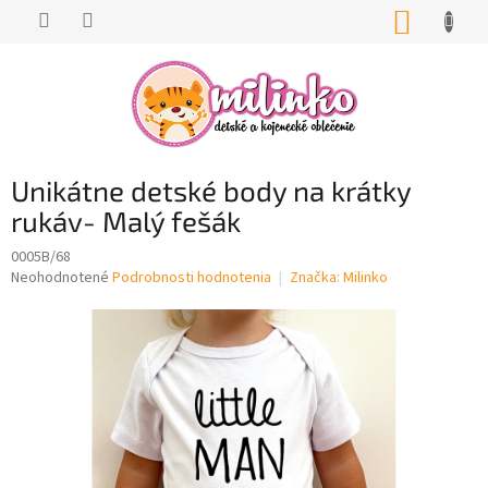
Prejsť
NÁKUP
na
KOŠÍK
obsah
Unikátne detské body na krátky
rukáv- Malý fešák
0005B/68
Priemerné
Neohodnotené
Podrobnosti hodnotenia
Značka:
Milinko
hodnotenie
produktu
je
0,0
z
5
hviezdičiek.