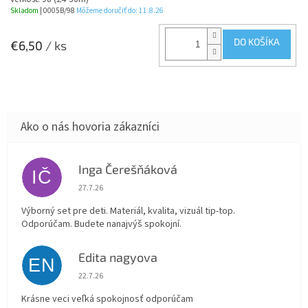
Skladom
| 0005B/98
Môžeme doručiť do:
11.8.26
DO KOŠÍKA
€6,50
/ ks
Inga Čerešňáková
IČ
Hodnotenie obchodu je 5 z 5 hviezdičiek.
27.7.26
Výborný set pre deti. Materiál, kvalita, vizuál tip-top.
Odporúčam. Budete nanajvýš spokojní.
Edita nagyova
EN
Hodnotenie obchodu je 5 z 5 hviezdičiek.
22.7.26
Krásne veci veľká spokojnosť odporúčam