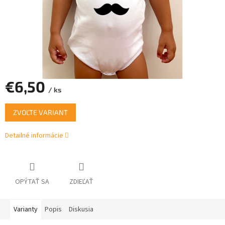
€6,50
/ ks
Jednotková
ZVOĽTE VARIANT
cena:
Detailné informácie
OPÝTAŤ SA
ZDIEĽAŤ
Varianty
Popis
Diskusia