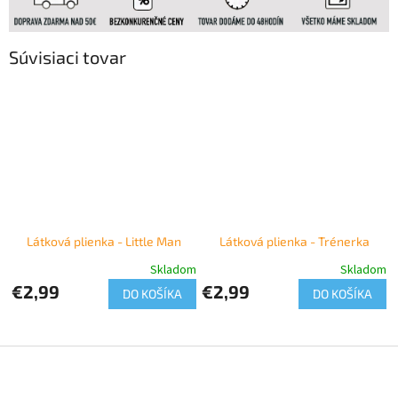
Súvisiaci tovar
Látková plienka - Little Man
Látková plienka - Trénerka
Skladom
Skladom
€2,99
€2,99
DO KOŠÍKA
DO KOŠÍKA
Z
á
p