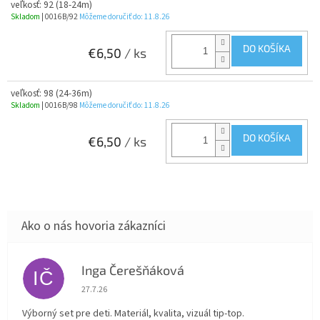
veľkosť: 92 (18-24m)
Skladom
| 0016B/92
Môžeme doručiť do:
11.8.26
DO KOŠÍKA
€6,50
/ ks
veľkosť: 98 (24-36m)
Skladom
| 0016B/98
Môžeme doručiť do:
11.8.26
DO KOŠÍKA
€6,50
/ ks
Inga Čerešňáková
IČ
Hodnotenie obchodu je 5 z 5 hviezdičiek.
27.7.26
Výborný set pre deti. Materiál, kvalita, vizuál tip-top.