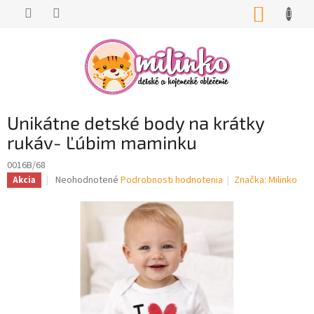
Prejsť
NÁKUP
na
KOŠÍK
obsah
Unikátne detské body na krátky
rukáv- Ľúbim maminku
0016B/68
Priemerné
Neohodnotené
Podrobnosti hodnotenia
Značka:
Milinko
Akcia
hodnotenie
produktu
je
0,0
z
5
hviezdičiek.