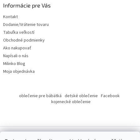
ä
Informácie pre Vás
t
Kontakt
i
Dodanie/Vrátenie tovaru
e
Tabuľka veľkostí
Obchodné podmienky
Ako nakupovať
Napísali o nás
Milinko Blog
Moja objednávka
oblečenie pre bábätká
detské oblečenie
Facebook
kojenecké oblečenie