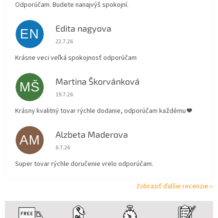
Odporúčam. Budete nanajvýš spokojní.
Edita nagyova
EN
Hodnotenie obchodu je 5 z 5 hviezdičiek.
22.7.26
Krásne veci veľká spokojnosť odporúčam
Martina Škorvánková
MŠ
Hodnotenie obchodu je 5 z 5 hviezdičiek.
19.7.26
Krásny kvalitný tovar rýchle dodanie, odporúčam každému ❤️
Alzbeta Maderova
AM
Hodnotenie obchodu je 5 z 5 hviezdičiek.
6.7.26
Super tovar rýchle doručenie vrelo odporúčam.
Zobraziť ďalšie recenzie