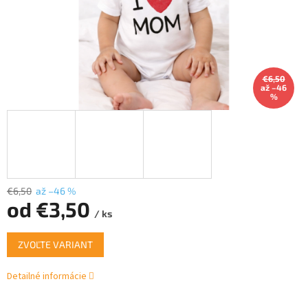
€6,50
až –46
%
€6,50
až –46 %
od
€3,50
/ ks
Jednotková
ZVOĽTE VARIANT
cena:
Detailné informácie