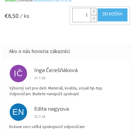
Skladom
| 0044B/98
Môžeme doručiť do:
10.8.26
DO KOŠÍKA
€6,50
/ ks
Inga Čerešňáková
IČ
Hodnotenie obchodu je 5 z 5 hviezdičiek.
27.7.26
Výborný set pre deti. Materiál, kvalita, vizuál tip-top.
Odporúčam. Budete nanajvýš spokojní.
Edita nagyova
EN
Hodnotenie obchodu je 5 z 5 hviezdičiek.
22.7.26
Krásne veci veľká spokojnosť odporúčam