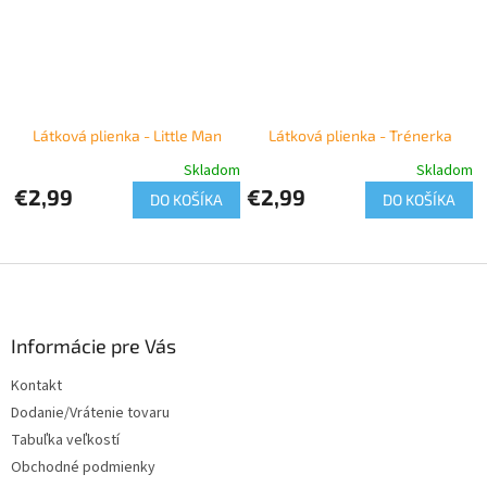
Látková plienka - Little Man
Látková plienka - Trénerka
Skladom
Skladom
€2,99
€2,99
DO KOŠÍKA
DO KOŠÍKA
Z
á
p
ä
Informácie pre Vás
t
Kontakt
i
Dodanie/Vrátenie tovaru
e
Tabuľka veľkostí
Obchodné podmienky