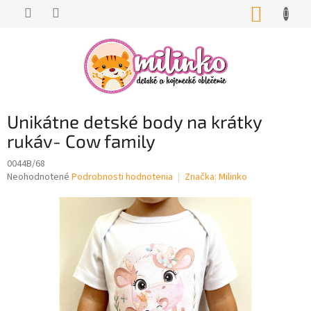
Prejsť
NÁKUP
na
KOŠÍK
obsah
Unikátne detské body na krátky
rukáv- Cow family
0044B/68
Priemerné
Neohodnotené
Podrobnosti hodnotenia
Značka:
Milinko
hodnotenie
produktu
je
0,0
z
5
hviezdičiek.