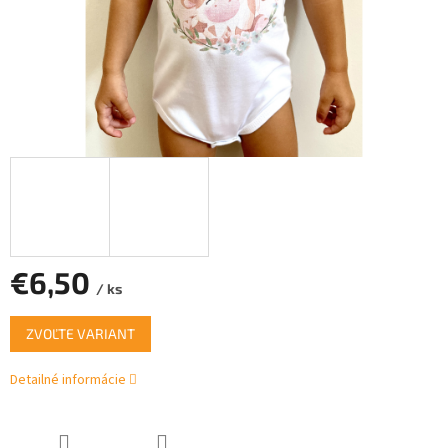
€6,50
/ ks
Jednotková
ZVOĽTE VARIANT
cena:
Detailné informácie