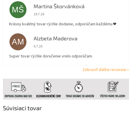
Martina Škorvánková
MŠ
Hodnotenie obchodu je 5 z 5 hviezdičiek.
19.7.26
Krásny kvalitný tovar rýchle dodanie, odporúčam každému ❤️
Alzbeta Maderova
AM
Hodnotenie obchodu je 5 z 5 hviezdičiek.
6.7.26
Super tovar rýchle doručenie vrelo odporúčam.
Zobraziť ďalšie recenzie
Súvisiaci tovar