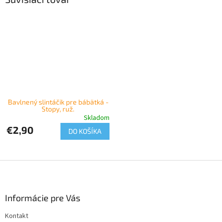
Bavlnený slintáčik pre bábätká -
Stopy, ruž.
Skladom
€2,90
DO KOŠÍKA
Z
á
p
ä
Informácie pre Vás
t
Kontakt
i