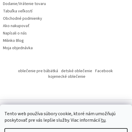
Dodanie/Vrátenie tovaru
e
Tabuľka veľkostí
Obchodné podmienky
Ako nakupovať
Napísali o nás
Milinko Blog
Moja objednávka
oblečenie pre bábätká
detské oblečenie
Facebook
kojenecké oblečenie
Tento web používa súbory cookie, ktoré nám umožňujú
poskytovať pre vás lepšie služby.
Viac informácií
tu
.
Copyright 2026
Milinko oblečenie
. Všetky práva vyhradené.