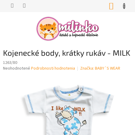
Prejsť
NÁKUP
na
KOŠÍK
obsah
Kojenecké body, krátky rukáv - MILK
1263/80
Priemerné
Neohodnotené
Podrobnosti hodnotenia
Značka:
BABY´S WEAR
hodnotenie
produktu
je
0,0
z
5
hviezdičiek.