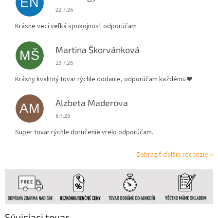
EN
Hodnotenie obchodu je 5 z 5 hviezdičiek.
22.7.26
Krásne veci veľká spokojnosť odporúčam
Martina Škorvánková
MŠ
Hodnotenie obchodu je 5 z 5 hviezdičiek.
19.7.26
Krásny kvalitný tovar rýchle dodanie, odporúčam každému ❤️
Alzbeta Maderova
AM
Hodnotenie obchodu je 5 z 5 hviezdičiek.
6.7.26
Super tovar rýchle doručenie vrelo odporúčam.
Zobraziť ďalšie recenzie
Súvisiaci tovar