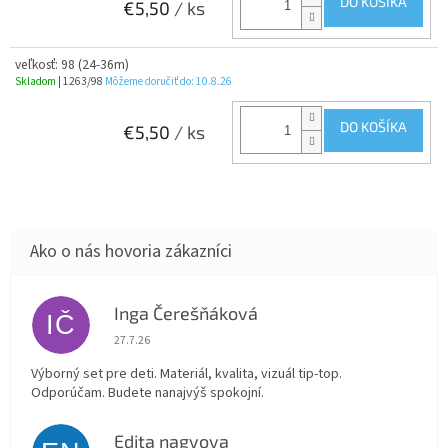
DO KOŠÍKA
€5,50
/ ks
veľkosť: 98 (24-36m)
Skladom
| 1263/98
Môžeme doručiť do:
10.8.26
DO KOŠÍKA
€5,50
/ ks
Inga Čerešňáková
IČ
Hodnotenie obchodu je 5 z 5 hviezdičiek.
27.7.26
Výborný set pre deti. Materiál, kvalita, vizuál tip-top.
Odporúčam. Budete nanajvýš spokojní.
Edita nagyova