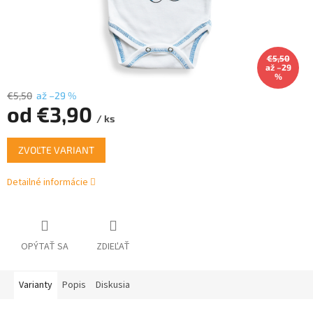
€5,50
až –29
%
€5,50
až –29 %
od
€3,90
/ ks
Jednotková
ZVOĽTE VARIANT
cena:
Detailné informácie
OPÝTAŤ SA
ZDIEĽAŤ
Varianty
Popis
Diskusia