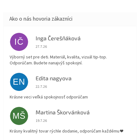
Inga Čerešňáková
IČ
Hodnotenie obchodu je 5 z 5 hviezdičiek.
27.7.26
Výborný set pre deti. Materiál, kvalita, vizuál tip-top.
Odporúčam. Budete nanajvýš spokojní.
Edita nagyova
EN
Hodnotenie obchodu je 5 z 5 hviezdičiek.
22.7.26
Krásne veci veľká spokojnosť odporúčam
Martina Škorvánková
MŠ
Hodnotenie obchodu je 5 z 5 hviezdičiek.
19.7.26
Krásny kvalitný tovar rýchle dodanie, odporúčam každému ❤️