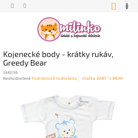
Prejsť
NÁKUP
na
KOŠÍK
obsah
Kojenecké body - krátky rukáv,
Greedy Bear
1843/56
Priemerné
Neohodnotené
Podrobnosti hodnotenia
Značka:
BABY´S WEAR
hodnotenie
produktu
je
0,0
z
5
hviezdičiek.