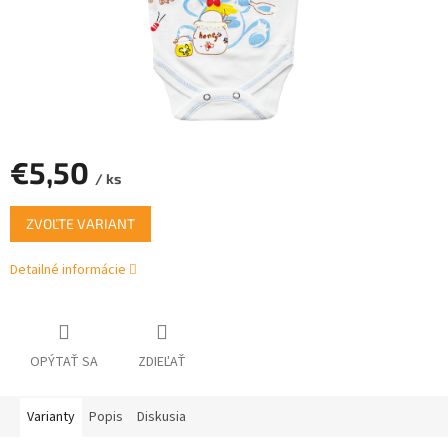
€5,50
/ ks
Jednotková
ZVOĽTE VARIANT
cena:
Detailné informácie
OPÝTAŤ SA
ZDIEĽAŤ
Varianty
Popis
Diskusia