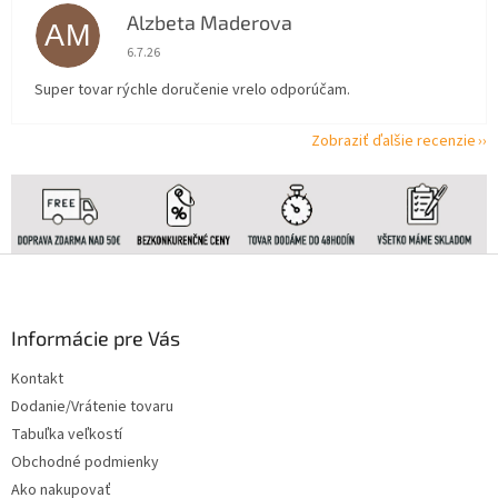
Alzbeta Maderova
AM
Hodnotenie obchodu je 5 z 5 hviezdičiek.
6.7.26
Super tovar rýchle doručenie vrelo odporúčam.
Zobraziť ďalšie recenzie
Z
á
p
ä
Informácie pre Vás
t
Kontakt
i
Dodanie/Vrátenie tovaru
e
Tabuľka veľkostí
Obchodné podmienky
Ako nakupovať