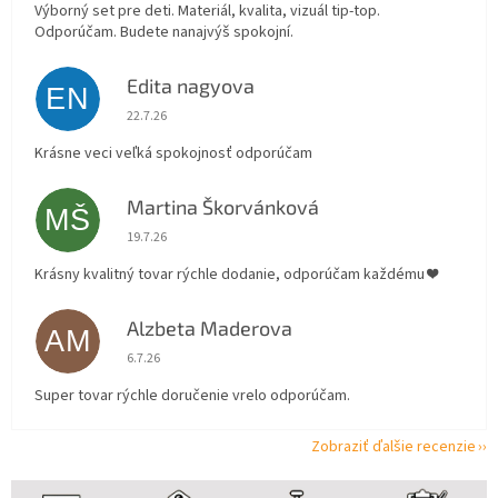
Výborný set pre deti. Materiál, kvalita, vizuál tip-top.
Odporúčam. Budete nanajvýš spokojní.
Edita nagyova
EN
Hodnotenie obchodu je 5 z 5 hviezdičiek.
22.7.26
Krásne veci veľká spokojnosť odporúčam
Martina Škorvánková
MŠ
Hodnotenie obchodu je 5 z 5 hviezdičiek.
19.7.26
Krásny kvalitný tovar rýchle dodanie, odporúčam každému ❤️
Alzbeta Maderova
AM
Hodnotenie obchodu je 5 z 5 hviezdičiek.
6.7.26
Super tovar rýchle doručenie vrelo odporúčam.
Zobraziť ďalšie recenzie