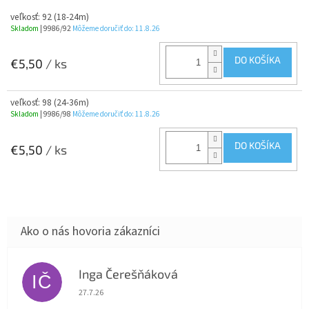
veľkosť: 92 (18-24m)
Skladom
| 9986/92
Môžeme doručiť do:
11.8.26
DO KOŠÍKA
€5,50
/ ks
veľkosť: 98 (24-36m)
Skladom
| 9986/98
Môžeme doručiť do:
11.8.26
DO KOŠÍKA
€5,50
/ ks
Inga Čerešňáková
IČ
Hodnotenie obchodu je 5 z 5 hviezdičiek.
27.7.26