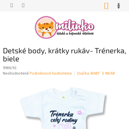
Prejsť
NÁKUP
na
KOŠÍK
obsah
Detské body, krátky rukáv- Trénerka,
biele
9986/92
Priemerné
Neohodnotené
Podrobnosti hodnotenia
Značka:
BABY´S WEAR
hodnotenie
produktu
je
0,0
z
5
hviezdičiek.