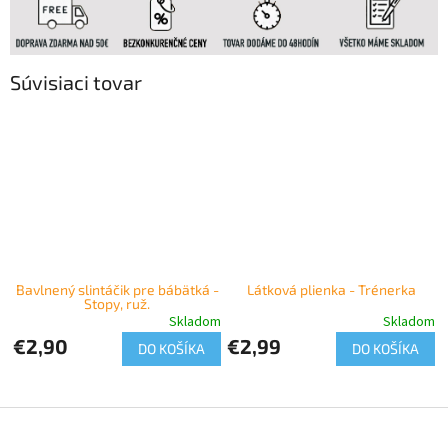
Súvisiaci tovar
Bavlnený slintáčik pre bábätká -
Látková plienka - Trénerka
Stopy, ruž.
Skladom
Skladom
€2,90
€2,99
DO KOŠÍKA
DO KOŠÍKA
Z
á