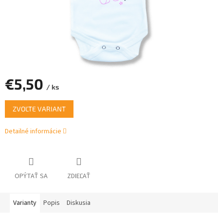
€5,50
/ ks
Jednotková
ZVOĽTE VARIANT
cena:
Detailné informácie
OPÝTAŤ SA
ZDIEĽAŤ
Varianty
Popis
Diskusia