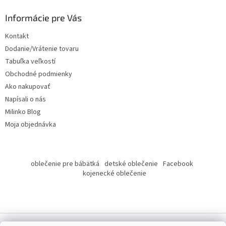
p
ä
Informácie pre Vás
t
Kontakt
i
Dodanie/Vrátenie tovaru
e
Tabuľka veľkostí
Obchodné podmienky
Ako nakupovať
Napísali o nás
Milinko Blog
Moja objednávka
oblečenie pre bábätká
detské oblečenie
Facebook
kojenecké oblečenie