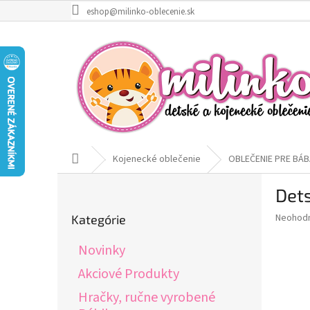
Prejsť
eshop@milinko-oblecenie.sk
na
obsah
Domov
Kojenecké oblečenie
OBLEČENIE PRE BÁB
B
Dets
o
Preskočiť
č
Priemer
Neohod
Kategórie
kategórie
n
hodnote
ý
produkt
Novinky
p
je
0,0
a
Akciové Produkty
z
n
Hračky, ručne vyrobené
5
e
hviezdič