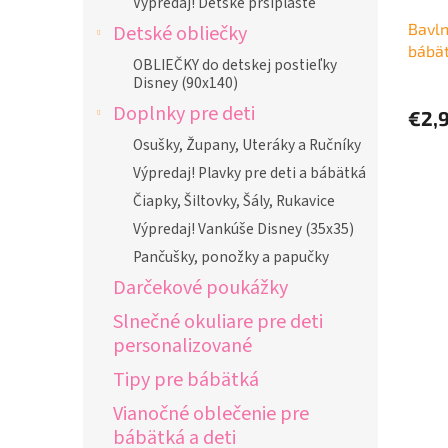
Výpredaj! Detské pršiplášte
Bavln
Detské obliečky
bábät
OBLIEČKY do detskej postieľky
Disney (90x140)
Doplnky pre deti
€2,
Osušky, Župany, Uteráky a Ručníky
Výpredaj! Plavky pre deti a bábätká
Čiapky, Šiltovky, Šály, Rukavice
Výpredaj! Vankúše Disney (35x35)
Pančušky, ponožky a papučky
Darčekové poukážky
Slnečné okuliare pre deti
personalizované
Tipy pre bábätká
Vianočné oblečenie pre
bábätká a deti