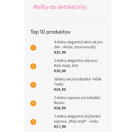
Maľby do detskej izby
Top 10 produktov
4-dielny elegantný letný set pre
deti – Móda, tmavomodrý
€23,90
3-dielna elegantná súprava -
Malý Anjel, Krst
€20,90
3dielny set pre bábätká- Fešák
Teedy
€19,90
2-dielna súprava pre bábätká
Macko
€18,90
3-dielna elegantná dojčenská
súprava „Malý Anjel“ – biela
€17,90