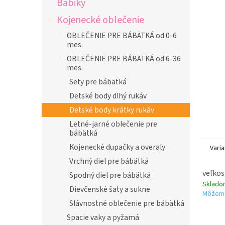
Bábiky
l
Kojenecké oblečenie
OBLEČENIE PRE BÁBÄTKÁ od 0-6
mes.
OBLEČENIE PRE BÁBÄTKÁ od 6-36
mes.
Sety pre bábätká
Detské body dlhý rukáv
Detské body krátky rukáv
Letné-jarné oblečenie pre
bábätká
Kojenecké dupačky a overaly
Varia
Vrchný diel pre bábätká
veľkos
Spodný diel pre bábätká
Sklad
Dievčenské šaty a sukne
Môžeme
Slávnostné oblečenie pre bábätká
Spacie vaky a pyžamá