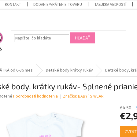
KONTAKT
DODANIE/VRÁTENIE TOVARU
TABUĽKA VEĽKOSTÍ
HĽADAŤ
ÄTKÁ od 6-36 mes.
Detské body krátky rukáv
Detské body, krá
ké body, krátky rukáv- Splnené priani
né
notené
Podrobnosti hodnotenia
Značka:
BABY´S WEAR
nie
u
€4,50
–
€2,
Jednotk
ZVOĽT
cena:
iek.