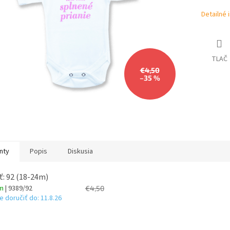
Detailné 
TLAČ
€4,50
–35 %
nty
Popis
Diskusia
ť: 92 (18-24m)
om
| 9389/92
€4,50
 doručiť do:
11.8.26