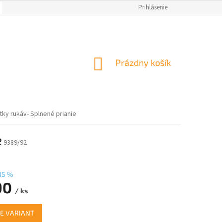
OBCHODNÉ PODMIENKY
AKO NAKUPOVAŤ
Prihlásenie
NAPÍSALI O NÁS
M
NÁKUPNÝ
Prázdny košík
KOŠÍK
tky rukáv- Splnené prianie
e
9389/92
35 %
90
/ ks
ová
E VARIANT