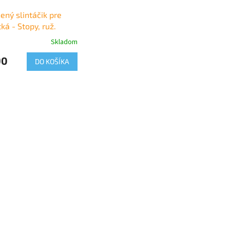
ený slintáčik pre
ká - Stopy, ruž.
Skladom
90
DO KOŠÍKA