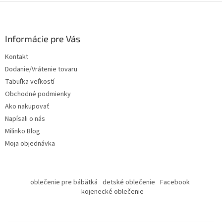
Z
á
p
ä
Informácie pre Vás
t
Kontakt
i
Dodanie/Vrátenie tovaru
e
Tabuľka veľkostí
Obchodné podmienky
Ako nakupovať
Napísali o nás
Milinko Blog
Moja objednávka
oblečenie pre bábätká
detské oblečenie
Facebook
kojenecké oblečenie