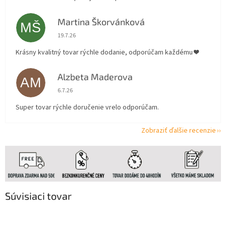
Martina Škorvánková
MŠ
Hodnotenie obchodu je 5 z 5 hviezdičiek.
19.7.26
Krásny kvalitný tovar rýchle dodanie, odporúčam každému ❤️
Alzbeta Maderova
AM
Hodnotenie obchodu je 5 z 5 hviezdičiek.
6.7.26
Super tovar rýchle doručenie vrelo odporúčam.
Zobraziť ďalšie recenzie
Súvisiaci tovar