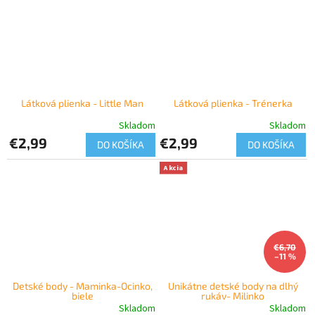
Látková plienka - Little Man
Látková plienka - Trénerka
Skladom
Skladom
€2,99
€2,99
DO KOŠÍKA
DO KOŠÍKA
Akcia
€6,70
–11 %
Detské body - Maminka-Ocinko,
Unikátne detské body na dlhý
biele
rukáv- Milinko
Skladom
Skladom