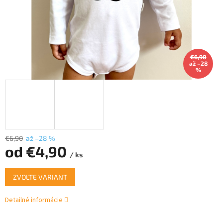
€6,90
až –28
%
€6,90
až –28 %
od
€4,90
/ ks
Jednotková
ZVOĽTE VARIANT
cena:
Detailné informácie