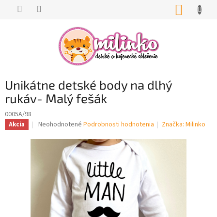
Prejsť
NÁKUP
na
KOŠÍK
obsah
Unikátne detské body na dlhý
rukáv- Malý fešák
0005A/98
Priemerné
Neohodnotené
Podrobnosti hodnotenia
Značka:
Milinko
Akcia
hodnotenie
produktu
je
0,0
z
5
hviezdičiek.