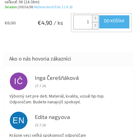
veľkosť: 98 (24-36m)
Skladom
| 0005A/98
Môžeme doručiť do:
11.8.26
DO KOŠÍKA
€4,90
/ ks
€6,90
Inga Čerešňáková
IČ
Hodnotenie obchodu je 5 z 5 hviezdičiek.
27.7.26
Výborný set pre deti. Materiál, kvalita, vizuál tip-top.
Odporúčam. Budete nanajvýš spokojní.
Edita nagyova
EN
Hodnotenie obchodu je 5 z 5 hviezdičiek.
22.7.26
Krásne veci veľká spokojnosť odporúčam