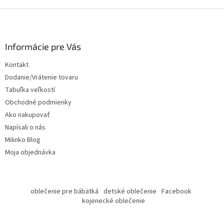
Z
á
p
ä
Informácie pre Vás
t
Kontakt
i
Dodanie/Vrátenie tovaru
e
Tabuľka veľkostí
Obchodné podmienky
Ako nakupovať
Napísali o nás
Milinko Blog
Moja objednávka
oblečenie pre bábätká
detské oblečenie
Facebook
kojenecké oblečenie