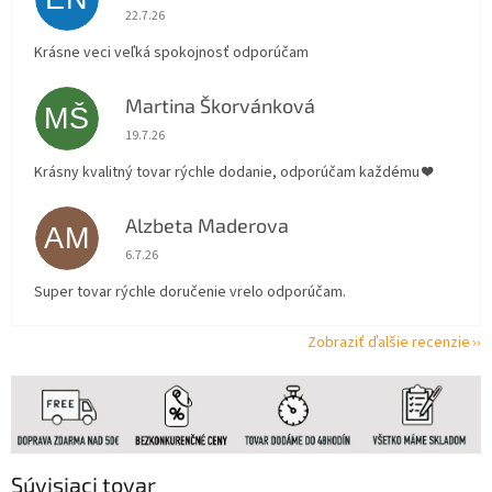
Hodnotenie obchodu je 5 z 5 hviezdičiek.
22.7.26
Krásne veci veľká spokojnosť odporúčam
Martina Škorvánková
MŠ
Hodnotenie obchodu je 5 z 5 hviezdičiek.
19.7.26
Krásny kvalitný tovar rýchle dodanie, odporúčam každému ❤️
Alzbeta Maderova
AM
Hodnotenie obchodu je 5 z 5 hviezdičiek.
6.7.26
Super tovar rýchle doručenie vrelo odporúčam.
Zobraziť ďalšie recenzie
Súvisiaci tovar