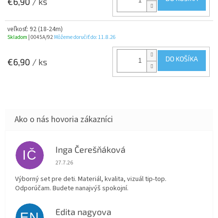
€6,90
/ ks
veľkosť: 92 (18-24m)
Skladom
| 0045A/92
Môžeme doručiť do:
11.8.26
DO KOŠÍKA
€6,90
/ ks
Inga Čerešňáková
IČ
Hodnotenie obchodu je 5 z 5 hviezdičiek.
27.7.26
Výborný set pre deti. Materiál, kvalita, vizuál tip-top.
Odporúčam. Budete nanajvýš spokojní.
Edita nagyova
EN