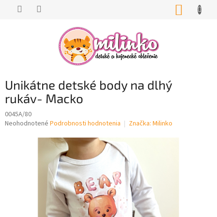
Prejsť
NÁKUP
na
KOŠÍK
obsah
Unikátne detské body na dlhý
rukáv- Macko
0045A/80
Priemerné
Neohodnotené
Podrobnosti hodnotenia
Značka:
Milinko
hodnotenie
produktu
je
0,0
z
5
hviezdičiek.