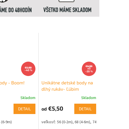
€6,90
€5,90
až
–40 %
–20 %
ody - Boom!
Unikátne detské body na
dlhý rukáv- Ľúbim
maminku a ocinka
Skladom
Skladom
€5,50
od
DETAIL
DETAIL
24m)
9m)
 (6-9m)
80 (9-12m)
98 (24-36m)
86 (12-18m)
98 (24-36m)
56 (0-2m)
68 (4-6m)
74 (6-9m)
80 (9-12m)