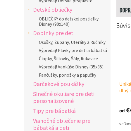
Výpredaj! Detské pršiplášte
Detské obliečky
OBLIEČKY do detskej postieľky
Disney (90x140)
Súvis
Doplnky pre deti
Osušky, Župany, Uteráky a Ručníky
Výpredaj! Plavky pre deti a bábätká
Čiapky, Šiltovky, Šály, Rukavice
Výpredaj! Vankúše Disney (35x35)
Pančušky, ponožky a papučky
Darčekové poukážky
Uniká
dlhý 
Slnečné okuliare pre deti
mami
personalizované
€
Tipy pre bábätká
od
Vianočné oblečenie pre
bábätká a deti