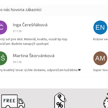
Inga Čerešňáková
IČ
EN
Hodnotenie obchodu je 5 z 5 hviezdičiek.
27.7.26
ný set pre deti. Materiál, kvalita, vizuál tip-top.
Krásne ve
rúčam. Budete nanajvýš spokojní.
Martina Škorvánková
MŠ
AM
Hodnotenie obchodu je 5 z 5 hviezdičiek.
19.7.26
ny kvalitný tovar rýchle dodanie, odporúčam každému ❤️
Super tov