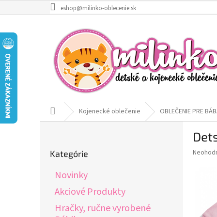
Prejsť
eshop@milinko-oblecenie.sk
na
obsah
Domov
Kojenecké oblečenie
OBLEČENIE PRE BÁB
B
Det
o
Preskočiť
č
Priemer
Neohod
Kategórie
kategórie
n
hodnote
ý
produkt
Novinky
p
je
0,0
a
Akciové Produkty
z
n
Hračky, ručne vyrobené
5
e
hviezdič