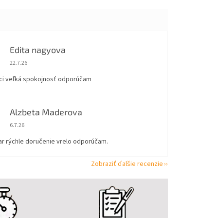
Edita nagyova
Hodnotenie obchodu je 5 z 5 hviezdičiek.
22.7.26
ci veľká spokojnosť odporúčam
Alzbeta Maderova
Hodnotenie obchodu je 5 z 5 hviezdičiek.
6.7.26
ar rýchle doručenie vrelo odporúčam.
Zobraziť ďalšie recenzie