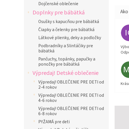
Dojčenské oblečenie
Doplnky pre bábätká
Osušky s kapucňou pre bábätká
Čiapky a čelenky pre bábätká
Látkové plienky, deky a podložky
Podbradníky a Slintáčiky pre
Výbor
bábätká
Odpo
Pančuchy, topánky, papučky a
ponožky pre bábätká
Výpredaj! Detské oblečenie
Výpredaj! OBLEČENIE PRE DETI od
Krás
2-4 rokov
Výpredaj! OBLEČENIE PRE DETI od
4-6 rokov
Výpredaj! OBLEČENIE PRE DETI od
6-8 rokov
PYŽAMÁ pre deti