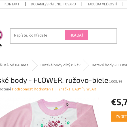
KONTAKT
DODANIE/VRÁTENIE TOVARU
TABUĽKA VEĽKOSTÍ
HĽADAŤ
ÄTKÁ od 0-6 mes.
Detské body dlhý rukáv
Detské body - FLOWE
ské body - FLOWER, ružovo-biele
1009/98
né
notené
Podrobnosti hodnotenia
Značka:
BABY´S WEAR
nie
€5,
u
Jednotk
ZVOĽT
cena:
iek.