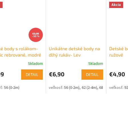
a
Akcia
€5,99
–50 %
é body s rolákom-
Unikátne detské body na
Detské b
ic rebrované, modré
dlhý rukáv- Lev
ružové
Skladom
Skladom
99
€6,90
€4,90
DETAIL
DETAIL
56 (0-2m)
56 (0-2m)
62 (2-4m)
68 (4-6m)
74 (6-
92