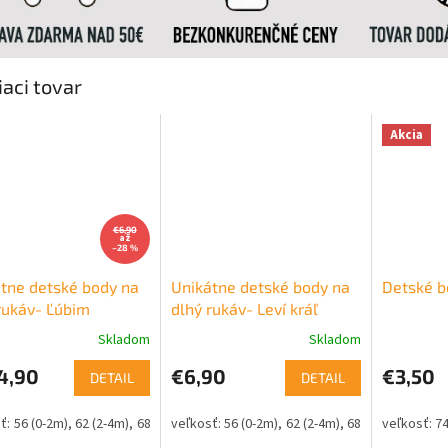
iaci tovar
Akcia
€6,90
až
–28 %
tne detské body na
Unikátne detské body na
Detské b
rukáv- Ľúbim
dlhý rukáv- Leví kráľ
nku
Skladom
Skladom
4,90
€6,90
€3,50
DETAIL
DETAIL
56 (0-2m)
62 (2-4m)
68 (4-6m)
74 (6-9m)
56 (0-2m)
80 (9-12m)
62 (2-4m)
86 (12-18m)
68 (4-6m)
92 (18-
74 (6-
74