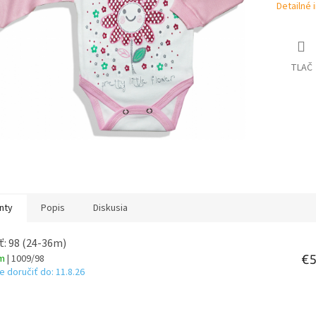
Detailné 
TLAČ
nty
Popis
Diskusia
ť: 98 (24-36m)
€5
om
| 1009/98
 doručiť do:
11.8.26