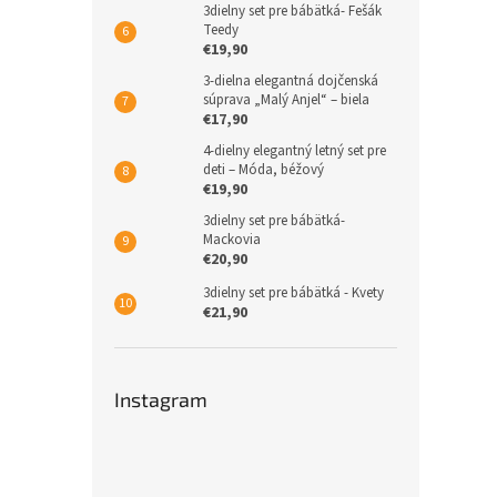
3dielny set pre bábätká- Fešák
Teedy
€19,90
3-dielna elegantná dojčenská
súprava „Malý Anjel“ – biela
€17,90
4-dielny elegantný letný set pre
deti – Móda, béžový
€19,90
3dielny set pre bábätká-
Mackovia
€20,90
3dielny set pre bábätká - Kvety
€21,90
Instagram