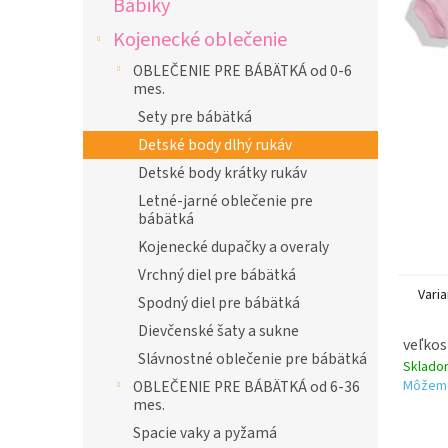
Bábiky
l
Kojenecké oblečenie
OBLEČENIE PRE BÁBÄTKÁ od 0-6
mes.
Sety pre bábätká
Detské body dlhý rukáv
Detské body krátky rukáv
Letné-jarné oblečenie pre
bábätká
Kojenecké dupačky a overaly
Vrchný diel pre bábätká
Varia
Spodný diel pre bábätká
Dievčenské šaty a sukne
veľkos
Slávnostné oblečenie pre bábätká
Sklad
Môžeme
OBLEČENIE PRE BÁBÄTKÁ od 6-36
mes.
Spacie vaky a pyžamá