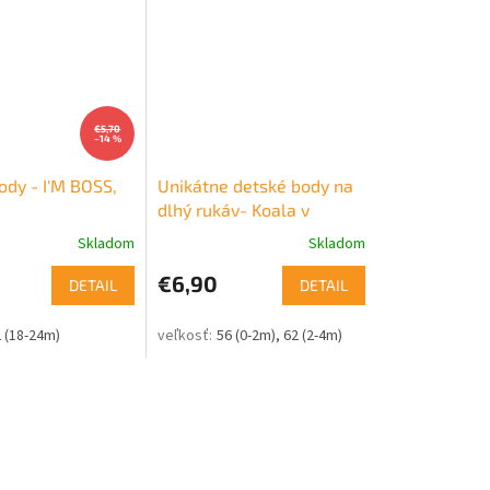
€5,70
–14 %
ody - I'M BOSS,
Unikátne detské body na
dlhý rukáv- Koala v
divočine
Skladom
Skladom
€6,90
DETAIL
DETAIL
9m)
 (18-24m)
80 (9-12m)
86 (12-18m)
92 (18-24m)
56 (0-2m)
98 (24-36m)
62 (2-4m)