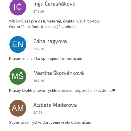
Inga Čerešňáková
IČ
Hodnotenie obchodu je 5 z 5 hviezdičiek.
27.7.26
Výborný set pre deti. Materiál, kvalita, vizuál tip-top.
Odporúčam. Budete nanajvýš spokojní.
Edita nagyova
EN
Hodnotenie obchodu je 5 z 5 hviezdičiek.
22.7.26
Krásne veci veľká spokojnosť odporúčam
Martina Škorvánková
MŠ
Hodnotenie obchodu je 5 z 5 hviezdičiek.
19.7.26
Krásny kvalitný tovar rýchle dodanie, odporúčam každému ❤️
Alzbeta Maderova
AM
Hodnotenie obchodu je 5 z 5 hviezdičiek.
6.7.26
Super tovar rýchle doručenie vrelo odporúčam.