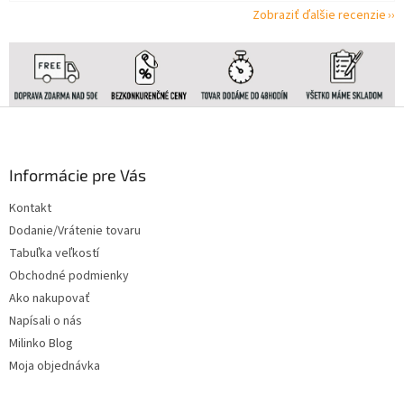
Zobraziť ďalšie recenzie
Z
á
p
ä
Informácie pre Vás
t
Kontakt
i
Dodanie/Vrátenie tovaru
e
Tabuľka veľkostí
Obchodné podmienky
Ako nakupovať
Napísali o nás
Milinko Blog
Moja objednávka