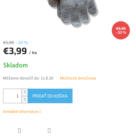
€5,99
–33 %
€5,99
–33 %
€3,99
/ ks
Jednotková
Skladom
cena:
Môžeme doručiť do:
11.8.26
Možnosti doručenia
PRIDAŤ DO KOŠÍKA
Detailné informácie