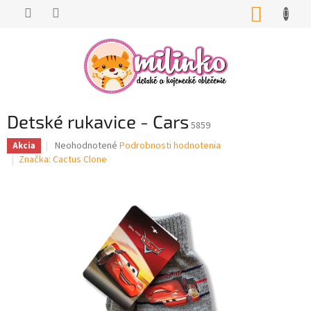
Prejsť
NÁKUP
na
KOŠÍK
obsah
Detské rukavice - Cars
5859
Priemerné
Neohodnotené
Podrobnosti hodnotenia
Akcia
hodnotenie
Značka:
Cactus Clone
produktu
je
0,0
z
5
hviezdičiek.