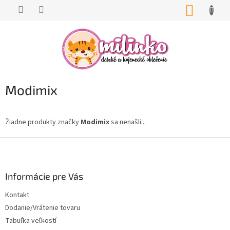
Prejsť
NÁKUP
na
KOŠÍK
obsah
Modimix
Žiadne produkty značky
Modimix
sa nenašli...
Z
á
p
ä
Informácie pre Vás
t
Kontakt
i
Dodanie/Vrátenie tovaru
e
Tabuľka veľkostí