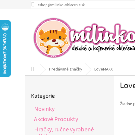
Prejsť
eshop@milinko-oblecenie.sk
na
obsah
Domov
Predávané značky
LoveMAXX
B
Lov
o
Preskočiť
č
Kategórie
kategórie
n
Žiadne 
ý
Novinky
p
a
Akciové Produkty
n
Hračky, ručne vyrobené
e