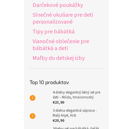
Darčekové poukážky
Slnečné okuliare pre deti
personalizované
Tipy pre bábätká
Vianočné oblečenie pre
bábätká a deti
Maľby do detskej izby
Top 10 produktov
4-dielny elegantný letný set pre
deti – Móda, tmavomodrý
€23,90
3-dielna elegantná súprava -
Malý Anjel, Krst
€20,90
3dielny set pre bábätká- Fešák