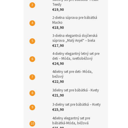
Teedy
€19,90
2-dielna súprava pre bábätká
Macko
€18,90
3-dielna elegantná dojčenská
súprava „Malý Anjel“ – biela
€17,90
4-dielny elegantný letný set pre
deti – Móda, svetlobéžový
€24,90
4dielny set pre deti- Móda,
bežový
€22,90
3dielny set pre bábätká - Kvety
€21,90
3-dielny set pre bábätká – Kvety
€15,90
4dielny elegantný set pre
bábätká-Móda, béžová