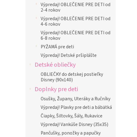
Výpredaj! OBLEČENIE PRE DETI od
2-4 rokov
Výpredaj! OBLEČENIE PRE DETI od
4-6 rokov
Výpredaj! OBLEČENIE PRE DETI od
6-8 rokov
PYŽAMÁ pre deti
Výpredaj! Detské pršiplášte
Detské obliečky
OBLIEČKY do detskej postieľky
Disney (90x140)
Doplnky pre deti
Osušky, Župany, Uteráky a Ručníky
Výpredaj! Plavky pre deti a bábätká
Čiapky, Šiltovky, Šály, Rukavice
Výpredaj! Vankúše Disney (35x35)
Pančušky, ponožky a papučky