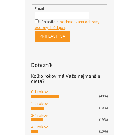
Email
súhlasíte s
podmienkami ochrany
osobných údajov
.
PRIHLÁSIŤ SA
Dotazník
Koľko rokov má Vaše najmenšie
dieťa?
0-1 rokov
(43%)
1-2 rokov
(20%)
2-4 rokov
(19%)
4-6 rokov
(10%)