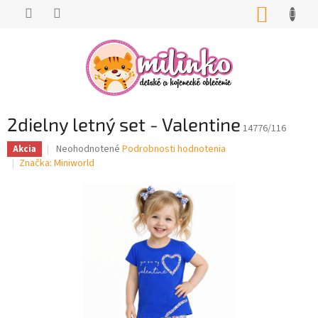
Prejsť
NÁKUP
na
KOŠÍK
obsah
2dielny letný set - Valentine
14776/116
Priemerné
Neohodnotené
Podrobnosti hodnotenia
Akcia
hodnotenie
Značka:
Miniworld
produktu
je
0,0
z
5
hviezdičiek.