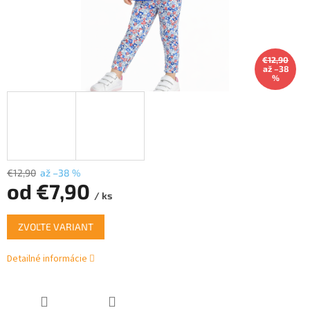
€12,90
až –38
%
€12,90
až –38 %
od
€7,90
/ ks
Jednotková
ZVOĽTE VARIANT
cena:
Detailné informácie