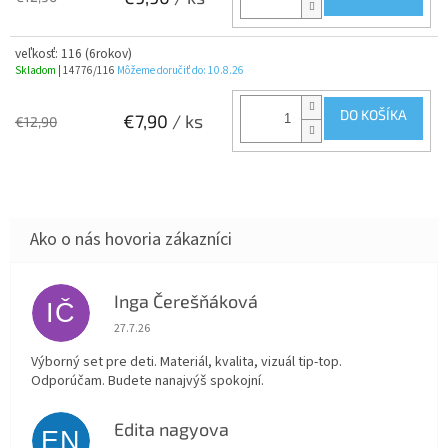
veľkosť: 116 (6rokov)
Skladom
| 14776/116
Môžeme doručiť do:
10.8.26
DO KOŠÍKA
€7,90
/ ks
€12,90
Inga Čerešňáková
IČ
Hodnotenie obchodu je 5 z 5 hviezdičiek.
27.7.26
Výborný set pre deti. Materiál, kvalita, vizuál tip-top.
Odporúčam. Budete nanajvýš spokojní.
Edita nagyova
EN