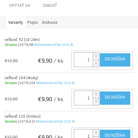
OPÝTAŤ SA
ZDIEĽAŤ
Varianty
Popis
Diskusia
veľkosť: 92 (18-24m)
Skladom
| 14776/98
Môžeme doručiť do:
10.8.26
DO KOŠÍKA
€9,90
/ ks
€12,90
veľkosť: 104 (4roky)
Skladom
| 14776/104
Môžeme doručiť do:
10.8.26
DO KOŠÍKA
€9,90
/ ks
€12,90
veľkosť: 110 (5rokov)
Skladom
| 14776/110
Môžeme doručiť do:
10.8.26
DO KOŠÍKA
€9,90
/ ks
€12,90