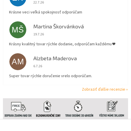
Hodnotenie obchodu je 5 z 5 hviezdičiek.
22.7.26
Krásne veci veľká spokojnosť odporúčam
Martina Škorvánková
MŠ
Hodnotenie obchodu je 5 z 5 hviezdičiek.
19.7.26
Krásny kvalitný tovar rýchle dodanie, odporúčam každému ❤️
Alzbeta Maderova
AM
Hodnotenie obchodu je 5 z 5 hviezdičiek.
6.7.26
Super tovar rýchle doručenie vrelo odporúčam.
Zobraziť ďalšie recenzie
Z
á