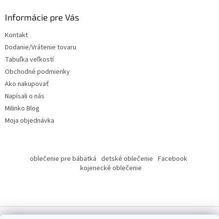
p
ä
Informácie pre Vás
t
Kontakt
i
Dodanie/Vrátenie tovaru
e
Tabuľka veľkostí
Obchodné podmienky
Ako nakupovať
Napísali o nás
Milinko Blog
Moja objednávka
oblečenie pre bábätká
detské oblečenie
Facebook
kojenecké oblečenie