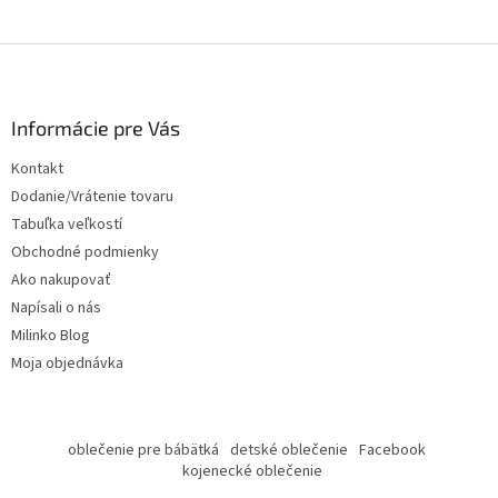
Z
á
p
ä
Informácie pre Vás
t
Kontakt
i
Dodanie/Vrátenie tovaru
e
Tabuľka veľkostí
Obchodné podmienky
Ako nakupovať
Napísali o nás
Milinko Blog
Moja objednávka
oblečenie pre bábätká
detské oblečenie
Facebook
kojenecké oblečenie