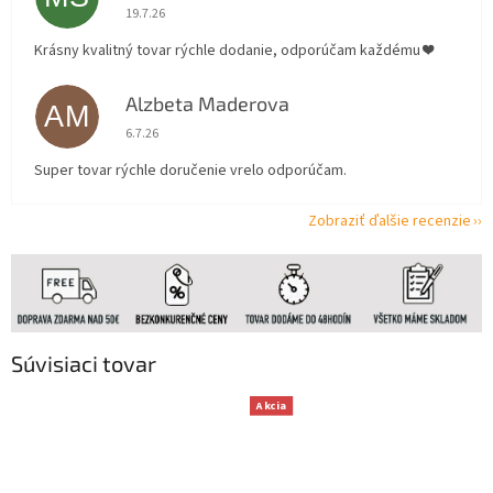
Hodnotenie obchodu je 5 z 5 hviezdičiek.
19.7.26
Krásny kvalitný tovar rýchle dodanie, odporúčam každému ❤️
Alzbeta Maderova
AM
Hodnotenie obchodu je 5 z 5 hviezdičiek.
6.7.26
Super tovar rýchle doručenie vrelo odporúčam.
Zobraziť ďalšie recenzie
Súvisiaci tovar
Akcia