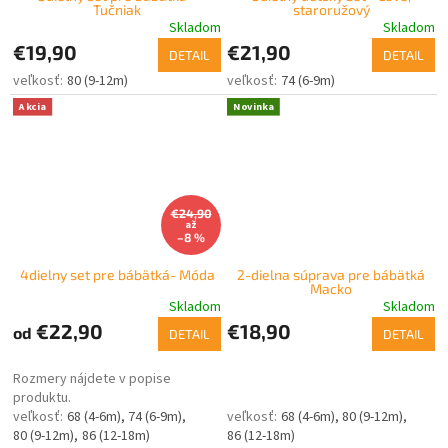
Tučniak
staroružový
Skladom
Skladom
€19,90
€21,90
DETAIL
DETAIL
80 (9-12m)
74 (6-9m)
Akcia
Novinka
€24,90
až
–8 %
4dielny set pre bábätká- Móda
2-dielna súprava pre bábätká
Macko
Skladom
Skladom
€22,90
€18,90
od
DETAIL
DETAIL
Rozmery nájdete v popise
produktu.
68 (4-6m)
74 (6-9m)
68 (4-6m)
80 (9-12m)
80 (9-12m)
86 (12-18m)
86 (12-18m)