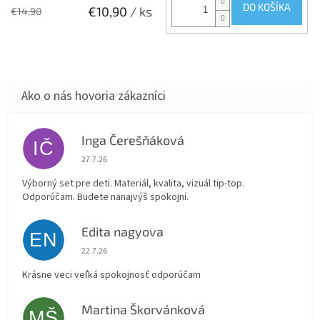
DO KOŠÍKA
€10,90
/ ks
€14,90
Inga Čerešňáková
IČ
Hodnotenie obchodu je 5 z 5 hviezdičiek.
27.7.26
Výborný set pre deti. Materiál, kvalita, vizuál tip-top.
Odporúčam. Budete nanajvýš spokojní.
Edita nagyova
EN
Hodnotenie obchodu je 5 z 5 hviezdičiek.
22.7.26
Krásne veci veľká spokojnosť odporúčam
Martina Škorvánková
MŠ