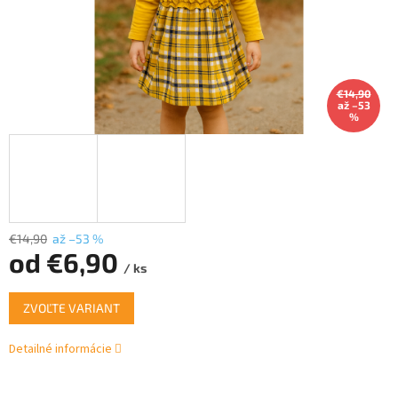
€14,90
až –53
%
€14,90
až –53 %
od
€6,90
/ ks
Jednotková
ZVOĽTE VARIANT
cena:
Detailné informácie