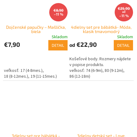
€25,90
€8,90
až
–11 %
–11 %
Dojčenské papučky – Mašlička,
4dielny set pre bábätká- Móda,
biela
klasik tmavomodrý
Skladom
Skladom
€7,90
€22,90
od
DETAIL
DETAIL
Košeľové body. Rozmery nájdete
v popise produktu.
17 (4-8mes.)
74 (6-9m)
80 (9-12m)
18 (8-12mes.)
19 (11-15mes.)
86 (12-18m)
3dielny set pre bábätká -
3dielny detský set - Love,