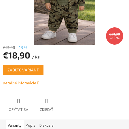
€21,90
–13 %
€21,90
–13 %
€18,90
/ ks
Jednotková
ZVOĽTE VARIANT
cena:
Detailné informácie
OPÝTAŤ SA
ZDIEĽAŤ
Varianty
Popis
Diskusia