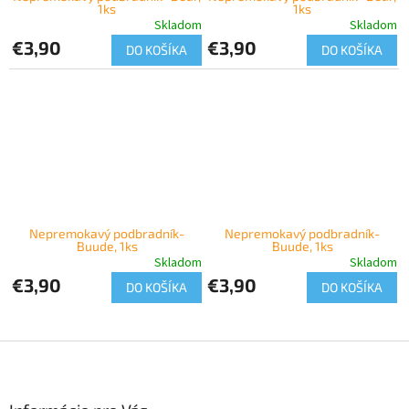
1ks
1ks
Skladom
Skladom
€3,90
€3,90
DO KOŠÍKA
DO KOŠÍKA
Nepremokavý podbradník-
Nepremokavý podbradník-
Buude, 1ks
Buude, 1ks
Skladom
Skladom
€3,90
€3,90
DO KOŠÍKA
DO KOŠÍKA
Z
á
p