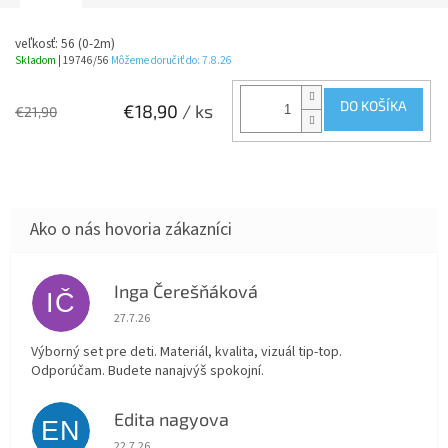
veľkosť: 56 (0-2m)
Skladom
| 19746/56
Môžeme doručiť do:
7.8.26
DO KOŠÍKA
€18,90
/ ks
€21,90
Inga Čerešňáková
IČ
Hodnotenie obchodu je 5 z 5 hviezdičiek.
27.7.26
Výborný set pre deti. Materiál, kvalita, vizuál tip-top.
Odporúčam. Budete nanajvýš spokojní.
Edita nagyova
EN
Hodnotenie obchodu je 5 z 5 hviezdičiek.
22.7.26