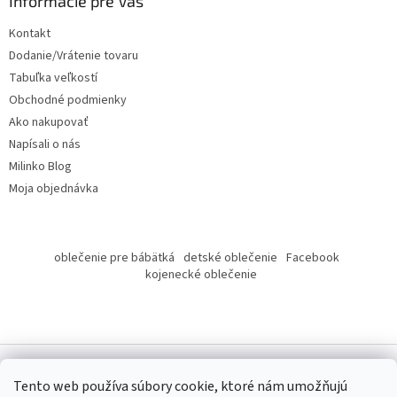
ä
Informácie pre Vás
t
Kontakt
i
Dodanie/Vrátenie tovaru
e
Tabuľka veľkostí
Obchodné podmienky
Ako nakupovať
Napísali o nás
Milinko Blog
Moja objednávka
oblečenie pre bábätká
detské oblečenie
Facebook
kojenecké oblečenie
Tento web používa súbory cookie, ktoré nám umožňujú