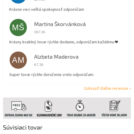
Krásne veci veľká spokojnosť odporúčam
Martina Škorvánková
MŠ
Hodnotenie obchodu je 5 z 5 hviezdičiek.
19.7.26
Krásny kvalitný tovar rýchle dodanie, odporúčam každému ❤️
Alzbeta Maderova
AM
Hodnotenie obchodu je 5 z 5 hviezdičiek.
6.7.26
Super tovar rýchle doručenie vrelo odporúčam.
Zobraziť ďalšie recenzie
Súvisiaci tovar