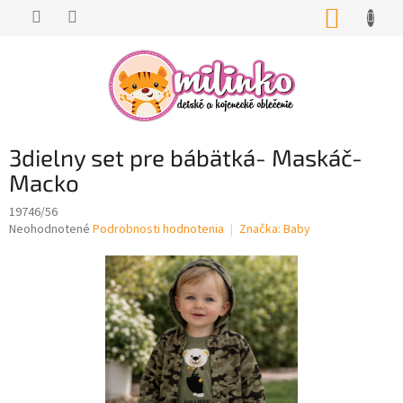
Prejsť
NÁKUP
na
KOŠÍK
obsah
3dielny set pre bábätká- Maskáč-
Macko
19746/56
Priemerné
Neohodnotené
Podrobnosti hodnotenia
Značka:
Baby
hodnotenie
produktu
je
0,0
z
5
hviezdičiek.