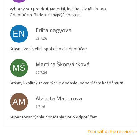
Výborný set pre deti. Materiál, kvalita, vizuál tip-top.
Odporúčam. Budete nanajvýš spokojní.
Edita nagyova
EN
Hodnotenie obchodu je 5 z 5 hviezdičiek.
22.7.26
Krásne veci veľká spokojnosť odporúčam
Martina Škorvánková
MŠ
Hodnotenie obchodu je 5 z 5 hviezdičiek.
19.7.26
Krásny kvalitný tovar rýchle dodanie, odporúčam každému ❤️
Alzbeta Maderova
AM
Hodnotenie obchodu je 5 z 5 hviezdičiek.
6.7.26
Super tovar rýchle doručenie vrelo odporúčam.
Zobraziť ďalšie recenzie