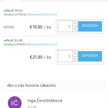
veľkosť: 56-62
Skladom
| 19740/56
Môžeme doručiť do:
10.8.26
DO KOŠÍKA
€19,90
/ ks
€21,90
veľkosť: 62-68
Skladom
| 19740/62
Môžeme doručiť do:
10.8.26
DO KOŠÍKA
€21,90
/ ks
Inga Čerešňáková
IČ
Hodnotenie obchodu je 5 z 5 hviezdičiek.
27.7.26