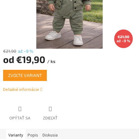
€21,90
až –9 %
€21,90
až –9 %
od
€19,90
/ ks
Jednotková
ZVOĽTE VARIANT
cena:
Detailné informácie
OPÝTAŤ SA
ZDIEĽAŤ
Varianty
Popis
Diskusia