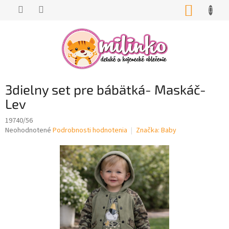
Prejsť
NÁKUP
na
KOŠÍK
obsah
3dielny set pre bábätká- Maskáč-
Lev
19740/56
Priemerné
Neohodnotené
Podrobnosti hodnotenia
Značka:
Baby
hodnotenie
produktu
je
0,0
z
5
hviezdičiek.