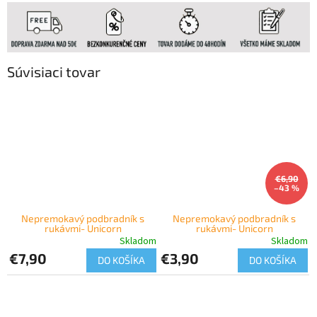
Súvisiaci tovar
€6,90
–43 %
Nepremokavý podbradník s
Nepremokavý podbradník s
rukávmi- Unicorn
rukávmi- Unicorn
Skladom
Skladom
€7,90
€3,90
DO KOŠÍKA
DO KOŠÍKA