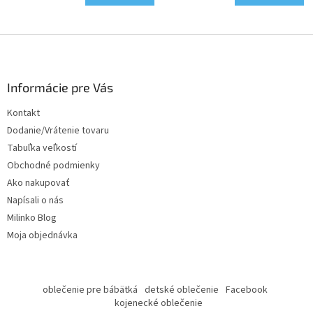
Z
á
p
ä
Informácie pre Vás
t
Kontakt
i
Dodanie/Vrátenie tovaru
e
Tabuľka veľkostí
Obchodné podmienky
Ako nakupovať
Napísali o nás
Milinko Blog
Moja objednávka
oblečenie pre bábätká
detské oblečenie
Facebook
kojenecké oblečenie