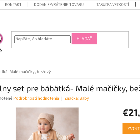
KONTAKT
DODANIE/VRÁTENIE TOVARU
TABUĽKA VEĽKOSTÍ
HĽADAŤ
bätká- Malé mačičky, bežový
lny set pre bábätká- Malé mačičky, b
né
notené
Podrobnosti hodnotenia
Značka:
Baby
nie
€21
u
Jednotk
ZVOĽT
cena:
iek.