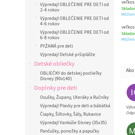
veľkos
Výpredaj! OBLEČENIE PRE DETI od
Sklad
2-4 rokov
Môžeme
Výpredaj! OBLEČENIE PRE DETI od
4-6 rokov
veľkos
Výpredaj! OBLEČENIE PRE DETI od
Sklad
6-8 rokov
Môžeme
PYŽAMÁ pre deti
Výpredaj! Detské pršiplášte
Detské obliečky
OBLIEČKY do detskej postieľky
Disney (90x140)
Doplnky pre deti
Osušky, Župany, Uteráky a Ručníky
Výpredaj! Plavky pre deti a bábätká
Výbor
Odpo
Čiapky, Šiltovky, Šály, Rukavice
Výpredaj! Vankúše Disney (35x35)
Pančušky, ponožky a papučky