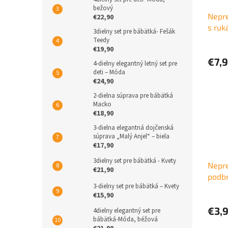
bežový
Nepr
€22,90
s ruk
3dielny set pre bábätká- Fešák
Teedy
€19,90
€7,
4-dielny elegantný letný set pre
deti – Móda
€24,90
2-dielna súprava pre bábätká
Macko
€18,90
3-dielna elegantná dojčenská
súprava „Malý Anjel“ – biela
€17,90
3dielny set pre bábätká - Kvety
Nepr
€21,90
podbr
3-dielny set pre bábätká – Kvety
€15,90
€3,
4dielny elegantný set pre
bábätká-Móda, béžová