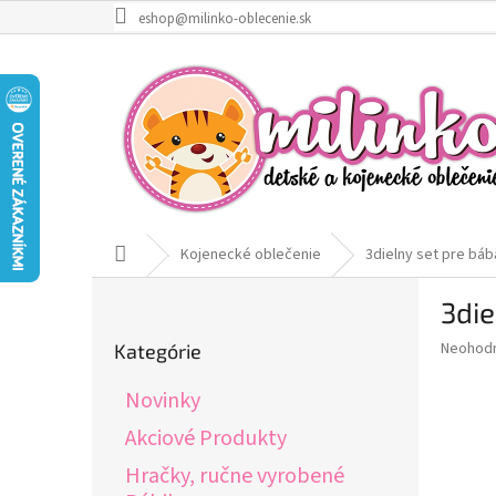
Prejsť
eshop@milinko-oblecenie.sk
na
obsah
Domov
Kojenecké oblečenie
3dielny set pre bá
B
3die
o
Preskočiť
č
Priemer
Neohod
Kategórie
kategórie
n
hodnote
ý
produkt
Novinky
p
je
0,0
a
Akciové Produkty
z
n
Hračky, ručne vyrobené
5
e
hviezdič