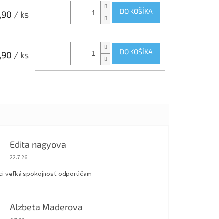
DO KOŠÍKA
,90
/ ks
DO KOŠÍKA
,90
/ ks
Edita nagyova
Hodnotenie obchodu je 5 z 5 hviezdičiek.
22.7.26
ci veľká spokojnosť odporúčam
Alzbeta Maderova
Hodnotenie obchodu je 5 z 5 hviezdičiek.