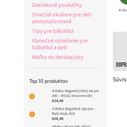
Darčekové poukážky
Krás
Slnečné okuliare pre deti
personalizované
Tipy pre bábätká
Vianočné oblečenie pre
bábätká a deti
Maľby do detskej izby
Súvis
Top 10 produktov
4-dielny elegantný letný set pre
deti – Móda, tmavomodrý
€24,90
3-dielna elegantná súprava -
Malý Anjel, Krst
€20,90
4dielny set pre deti- Móda,