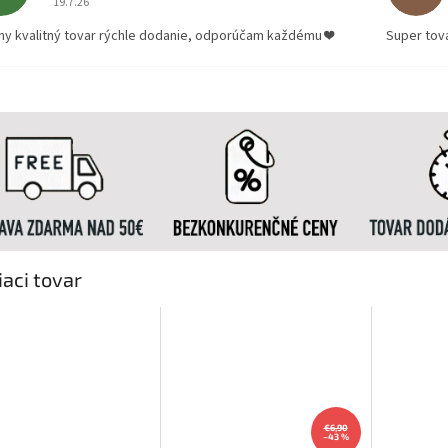
19.7.26
ny kvalitný tovar rýchle dodanie, odporúčam každému ❤️
Super tov
iaci tovar
€6,90
–43 %