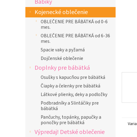
Bábiky
l
Kojenecké oblečenie
OBLEČENIE PRE BÁBÄTKÁ od 0-6
mes.
OBLEČENIE PRE BÁBÄTKÁ od 6-36
mes.
Spacie vaky a pyžamá
Dojčenské oblečenie
Doplnky pre bábätká
Osušky s kapucňou pre bábätká
Čiapky a čelenky pre bábätká
Látkové plienky, deky a podložky
Podbradníky a Slintáčiky pre
bábätká
Pančuchy, topánky, papučky a
ponožky pre bábätká
Varia
Výpredaj! Detské oblečenie