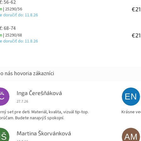
ť: 56-62
€21
om
| 25290/56
 doručiť do:
11.8.26
ť: 68-74
€21
om
| 25290/68
 doručiť do:
11.8.26
Inga Čerešňáková
IČ
EN
Hodnotenie obchodu je 5 z 5 hviezdičiek.
27.7.26
ný set pre deti. Materiál, kvalita, vizuál tip-top.
Krásne ve
rúčam. Budete nanajvýš spokojní.
Martina Škorvánková
MŠ
AM
Hodnotenie obchodu je 5 z 5 hviezdičiek.