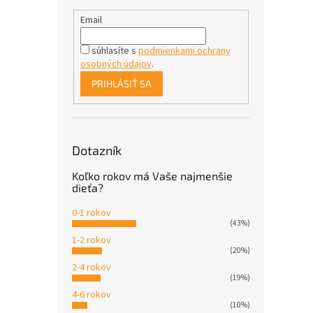
Email
súhlasíte s
podmienkami ochrany
osobných údajov
.
PRIHLÁSIŤ SA
Dotazník
Koľko rokov má Vaše najmenšie
dieťa?
0-1 rokov
(43%)
1-2 rokov
(20%)
2-4 rokov
(19%)
4-6 rokov
(10%)