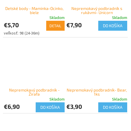
Detské body - Maminka-Ocinko,
Nepremokavý podbradník s
biele
rukávmi- Unicorn
Skladom
Skladom
€5,70
€7,90
DO KOŠÍKA
DETAIL
98 (24-36m)
Nepremokavý podbradník -
Nepremokavý podbradník- Bear,
Žirafa
1ks
Skladom
Skladom
€6,90
€3,90
DO KOŠÍKA
DO KOŠÍKA