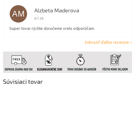
Alzbeta Maderova
AM
Hodnotenie obchodu je 5 z 5 hviezdičiek.
6.7.26
Super tovar rýchle doručenie vrelo odporúčam.
Zobraziť ďalšie recenzie
Súvisiaci tovar