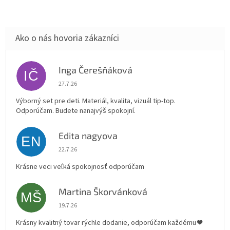
Inga Čerešňáková
IČ
Hodnotenie obchodu je 5 z 5 hviezdičiek.
27.7.26
Výborný set pre deti. Materiál, kvalita, vizuál tip-top.
Odporúčam. Budete nanajvýš spokojní.
Edita nagyova
EN
Hodnotenie obchodu je 5 z 5 hviezdičiek.
22.7.26
Krásne veci veľká spokojnosť odporúčam
Martina Škorvánková
MŠ
Hodnotenie obchodu je 5 z 5 hviezdičiek.
19.7.26
Krásny kvalitný tovar rýchle dodanie, odporúčam každému ❤️