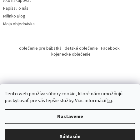
Ako nakupovať
Napísali o nás
Milinko Blog
Moja objednávka
oblečenie pre bábätká
detské oblečenie
Facebook
kojenecké oblečenie
Tento web používa súbory cookie, ktoré nám umožňujú
poskytovať pre vás lepšie služby.
Viac informácií
tu
.
Copyright 2026
Milinko oblečenie
. Všetky práva vyhradené.
Nastavenie
Súhlasím