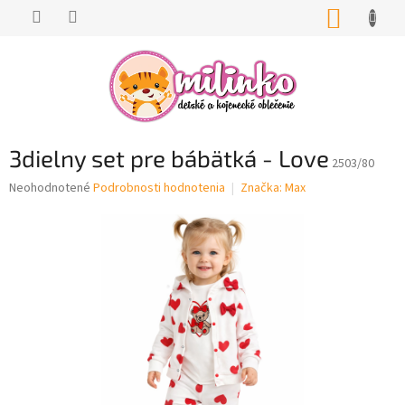
Prejsť
NÁKUP
na
KOŠÍK
obsah
3dielny set pre bábätká - Love
2503/80
Priemerné
Neohodnotené
Podrobnosti hodnotenia
Značka:
Max
hodnotenie
produktu
je
0,0
z
5
hviezdičiek.