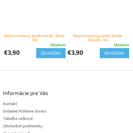
Nepremokavý podbradník- Bear,
Nepremokavý podbradník-
1ks
Buude, 1ks
Skladom
Skladom
€3,90
€3,90
DO KOŠÍKA
DO KOŠÍKA
Z
á
p
ä
Informácie pre Vás
t
Kontakt
i
Dodanie/Vrátenie tovaru
e
Tabuľka veľkostí
Obchodné podmienky