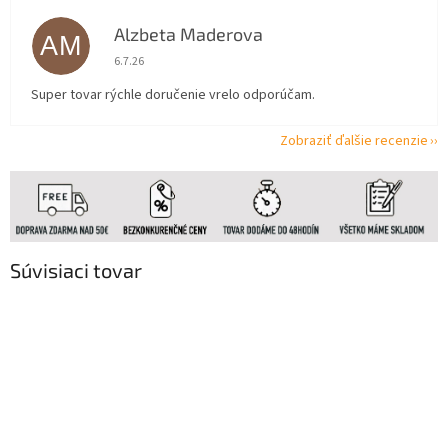
Alzbeta Maderova
AM
Hodnotenie obchodu je 5 z 5 hviezdičiek.
6.7.26
Super tovar rýchle doručenie vrelo odporúčam.
Zobraziť ďalšie recenzie
Súvisiaci tovar