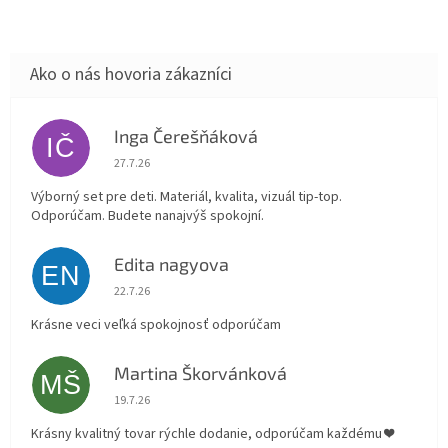
Inga Čerešňáková
IČ
Hodnotenie obchodu je 5 z 5 hviezdičiek.
27.7.26
Výborný set pre deti. Materiál, kvalita, vizuál tip-top.
Odporúčam. Budete nanajvýš spokojní.
Edita nagyova
EN
Hodnotenie obchodu je 5 z 5 hviezdičiek.
22.7.26
Krásne veci veľká spokojnosť odporúčam
Martina Škorvánková
MŠ
Hodnotenie obchodu je 5 z 5 hviezdičiek.
19.7.26
Krásny kvalitný tovar rýchle dodanie, odporúčam každému ❤️