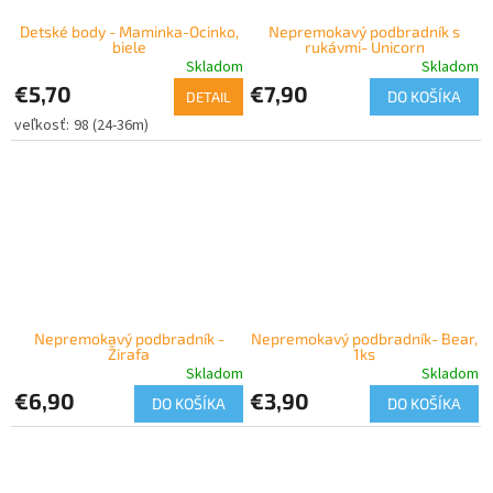
Detské body - Maminka-Ocinko,
Nepremokavý podbradník s
biele
rukávmi- Unicorn
Skladom
Skladom
€5,70
€7,90
DO KOŠÍKA
DETAIL
98 (24-36m)
Nepremokavý podbradník -
Nepremokavý podbradník- Bear,
Žirafa
1ks
Skladom
Skladom
€6,90
€3,90
DO KOŠÍKA
DO KOŠÍKA