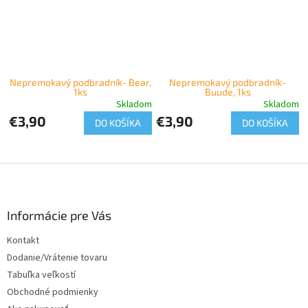
Nepremokavý podbradník- Bear,
Nepremokavý podbradník-
1ks
Buude, 1ks
Skladom
Skladom
€3,90
€3,90
DO KOŠÍKA
DO KOŠÍKA
Z
á
p
ä
Informácie pre Vás
t
Kontakt
i
Dodanie/Vrátenie tovaru
e
Tabuľka veľkostí
Obchodné podmienky