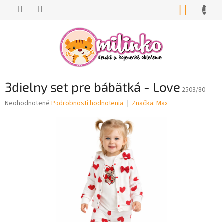
Prejsť
NÁKUP
na
KOŠÍK
obsah
3dielny set pre bábätká - Love
2503/80
Priemerné
Neohodnotené
Podrobnosti hodnotenia
Značka:
Max
hodnotenie
produktu
je
0,0
z
5
hviezdičiek.