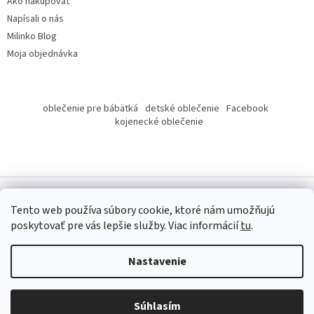
Ako nakupovať
Napísali o nás
Milinko Blog
Moja objednávka
oblečenie pre bábätká
detské oblečenie
Facebook
kojenecké oblečenie
Tento web používa súbory cookie, ktoré nám umožňujú
poskytovať pre vás lepšie služby.
Viac informácií
tu
.
Copyright 2026
Milinko oblečenie
. Všetky práva vyhradené.
Nastavenie
Súhlasím