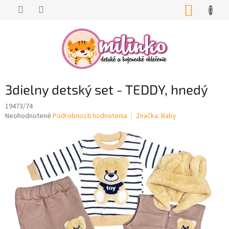
Prejsť
NÁKUP
na
KOŠÍK
obsah
3dielny detský set - TEDDY, hnedý
19473/74
Priemerné
Neohodnotené
Podrobnosti hodnotenia
Značka:
Baby
hodnotenie
produktu
je
0,0
z
5
hviezdičiek.