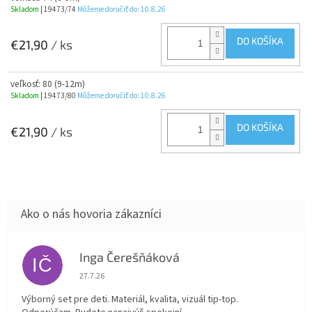
Skladom
| 19473/74
Môžeme doručiť do:
10.8.26
DO KOŠÍKA
€21,90
/ ks
veľkosť: 80 (9-12m)
Skladom
| 19473/80
Môžeme doručiť do:
10.8.26
DO KOŠÍKA
€21,90
/ ks
Inga Čerešňáková
IČ
Hodnotenie obchodu je 5 z 5 hviezdičiek.
27.7.26
Výborný set pre deti. Materiál, kvalita, vizuál tip-top.