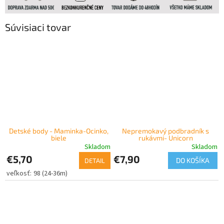
Súvisiaci tovar
Detské body - Maminka-Ocinko,
Nepremokavý podbradník s
biele
rukávmi- Unicorn
Skladom
Skladom
€5,70
€7,90
DO KOŠÍKA
DETAIL
98 (24-36m)