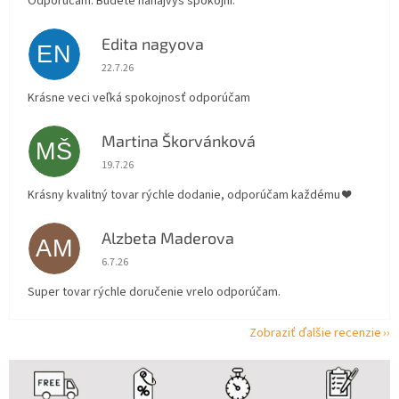
Odporúčam. Budete nanajvýš spokojní.
Edita nagyova
EN
Hodnotenie obchodu je 5 z 5 hviezdičiek.
22.7.26
Krásne veci veľká spokojnosť odporúčam
Martina Škorvánková
MŠ
Hodnotenie obchodu je 5 z 5 hviezdičiek.
19.7.26
Krásny kvalitný tovar rýchle dodanie, odporúčam každému ❤️
Alzbeta Maderova
AM
Hodnotenie obchodu je 5 z 5 hviezdičiek.
6.7.26
Super tovar rýchle doručenie vrelo odporúčam.
Zobraziť ďalšie recenzie