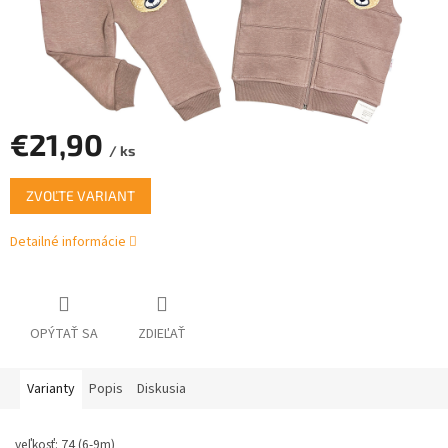
€21,90
/ ks
Jednotková
ZVOĽTE VARIANT
cena:
Detailné informácie
OPÝTAŤ SA
ZDIEĽAŤ
Varianty
Popis
Diskusia
veľkosť: 74 (6-9m)