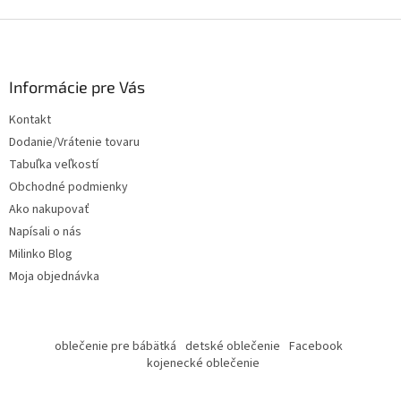
Z
á
p
ä
Informácie pre Vás
t
Kontakt
i
Dodanie/Vrátenie tovaru
e
Tabuľka veľkostí
Obchodné podmienky
Ako nakupovať
Napísali o nás
Milinko Blog
Moja objednávka
oblečenie pre bábätká
detské oblečenie
Facebook
kojenecké oblečenie