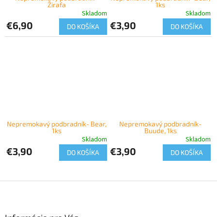
Žirafa
1ks
Skladom
Skladom
€6,90
€3,90
DO KOŠÍKA
DO KOŠÍKA
Nepremokavý podbradník- Bear,
Nepremokavý podbradník-
1ks
Buude, 1ks
Skladom
Skladom
€3,90
€3,90
DO KOŠÍKA
DO KOŠÍKA
Z
á
p