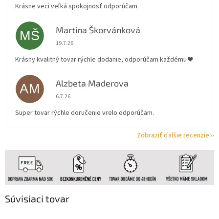
Krásne veci veľká spokojnosť odporúčam
Martina Škorvánková
MŠ
Hodnotenie obchodu je 5 z 5 hviezdičiek.
19.7.26
Krásny kvalitný tovar rýchle dodanie, odporúčam každému ❤️
Alzbeta Maderova
AM
Hodnotenie obchodu je 5 z 5 hviezdičiek.
6.7.26
Super tovar rýchle doručenie vrelo odporúčam.
Zobraziť ďalšie recenzie
Súvisiaci tovar