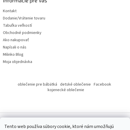
ä
Informácie pre Vás
t
Kontakt
i
Dodanie/Vrátenie tovaru
e
Tabuľka veľkostí
Obchodné podmienky
Ako nakupovať
Napísali o nás
Milinko Blog
Moja objednávka
oblečenie pre bábätká
detské oblečenie
Facebook
kojenecké oblečenie
Tento web používa súbory cookie, ktoré nám umožňujú