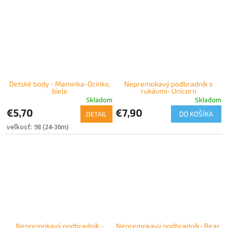
Detské body - Maminka-Ocinko,
Nepremokavý podbradník s
biele
rukávmi- Unicorn
Skladom
Skladom
€5,70
€7,90
DO KOŠÍKA
DETAIL
98 (24-36m)
Nepremokavý podbradník -
Nepremokavý podbradník- Bear,