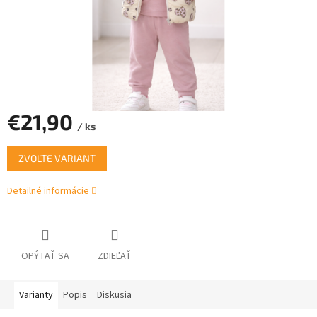
€21,90
/ ks
Jednotková
ZVOĽTE VARIANT
cena:
Detailné informácie
OPÝTAŤ SA
ZDIEĽAŤ
Varianty
Popis
Diskusia