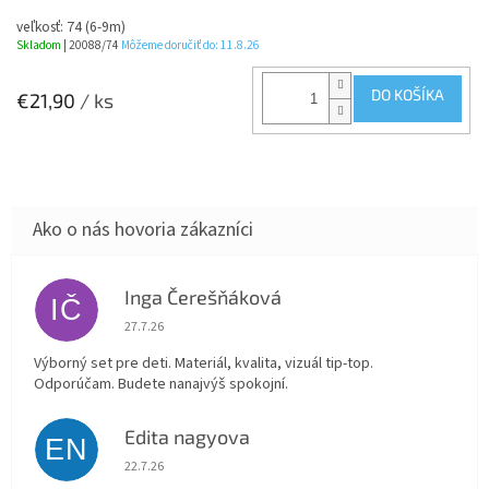
veľkosť: 74 (6-9m)
Skladom
| 20088/74
Môžeme doručiť do:
11.8.26
DO KOŠÍKA
€21,90
/ ks
Inga Čerešňáková
IČ
Hodnotenie obchodu je 5 z 5 hviezdičiek.
27.7.26
Výborný set pre deti. Materiál, kvalita, vizuál tip-top.
Odporúčam. Budete nanajvýš spokojní.
Edita nagyova
EN
Hodnotenie obchodu je 5 z 5 hviezdičiek.
22.7.26