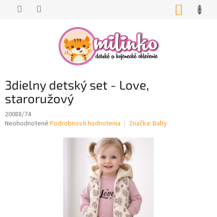
Prejsť
NÁKUP
na
KOŠÍK
obsah
3dielny detský set - Love,
staroružový
20088/74
Priemerné
Neohodnotené
Podrobnosti hodnotenia
Značka:
Baby
hodnotenie
produktu
je
0,0
z
5
hviezdičiek.