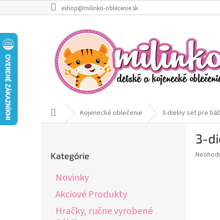
Prejsť
eshop@milinko-oblecenie.sk
na
obsah
Domov
Kojenecké oblečenie
3-dielny set pre bá
B
3-di
o
Preskočiť
č
Priemer
Neohod
Kategórie
kategórie
n
hodnote
ý
produkt
Novinky
p
je
0,0
a
Akciové Produkty
z
n
Hračky, ručne vyrobené
5
e
hviezdič