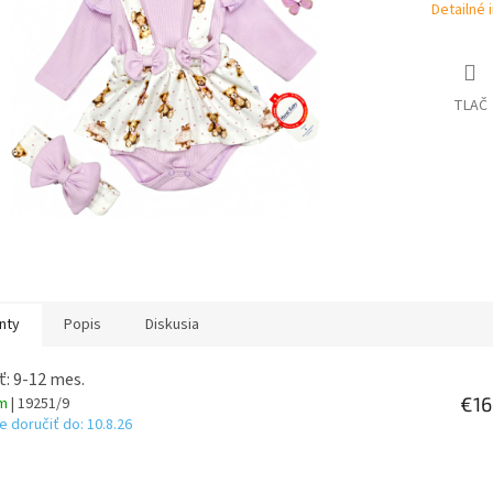
Detailné 
TLAČ
nty
Popis
Diskusia
ť: 9-12 mes.
€16
om
| 19251/9
 doručiť do:
10.8.26