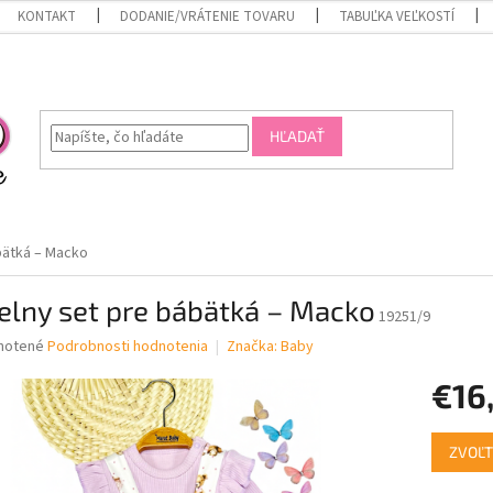
KONTAKT
DODANIE/VRÁTENIE TOVARU
TABUĽKA VEĽKOSTÍ
HĽADAŤ
bätká – Macko
elny set pre bábätká – Macko
19251/9
né
notené
Podrobnosti hodnotenia
Značka:
Baby
nie
€16
u
Jednotk
ZVOĽT
cena:
iek.