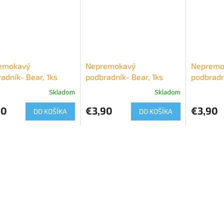
emokavý
Nepremokavý
Nepremo
adník- Bear, 1ks
podbradník- Bear, 1ks
podbradn
Skladom
Skladom
90
€3,90
€3,90
DO KOŠÍKA
DO KOŠÍKA