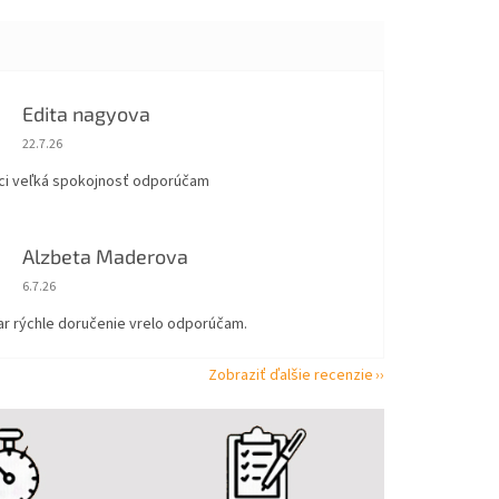
Edita nagyova
Hodnotenie obchodu je 5 z 5 hviezdičiek.
22.7.26
ci veľká spokojnosť odporúčam
Alzbeta Maderova
Hodnotenie obchodu je 5 z 5 hviezdičiek.
6.7.26
ar rýchle doručenie vrelo odporúčam.
Zobraziť ďalšie recenzie