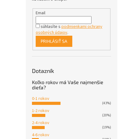
Email
súhlasíte s
podmienkami ochrany
osobných údajov
.
PRIHLÁSIŤ SA
Dotazník
Koľko rokov má Vaše najmenšie
dieťa?
0-1 rokov
(43%)
1-2 rokov
(20%)
2-4 rokov
(19%)
4-6 rokov