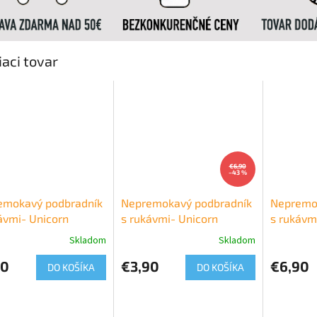
iaci tovar
€6,90
–43 %
emokavý podbradník
Nepremokavý podbradník
Nepremo
ávmi- Unicorn
s rukávmi- Unicorn
s rukávm
Skladom
Skladom
90
€3,90
€6,90
DO KOŠÍKA
DO KOŠÍKA