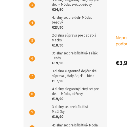
deti – Móda, svetlobéžový
€24,90
4dielny set pre deti- Móda,
bežový
€23,90
2-dielna súprava pre bábätká
Nepr
Macko
podbr
€18,90
3dielny set pre bábätká- Fešák
Teedy
€3,
€19,90
3-dielna elegantná dojčenská
súprava „Malý Anjel“ – biela
€17,90
4-dielny elegantný letný set pre
deti – Móda, béžový
€19,90
3-dielny set pre bábätká –
Mašličky
€19,90
4dielny set pre bábätká- Móda