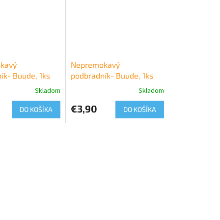
kavý
Nepremokavý
ík- Buude, 1ks
podbradník- Buude, 1ks
Skladom
Skladom
€3,90
DO KOŠÍKA
DO KOŠÍKA