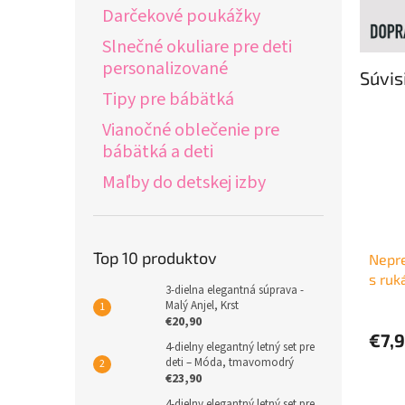
Darčekové poukážky
Slnečné okuliare pre deti
personalizované
Súvis
Tipy pre bábätká
Vianočné oblečenie pre
bábätká a deti
Maľby do detskej izby
Top 10 produktov
Nepr
s ruk
3-dielna elegantná súprava -
Malý Anjel, Krst
€20,90
€7,
4-dielny elegantný letný set pre
deti – Móda, tmavomodrý
€23,90
4-dielny elegantný letný set pre