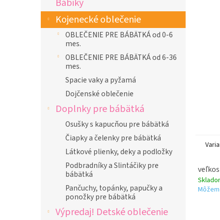
Bábiky
l
Kojenecké oblečenie
OBLEČENIE PRE BÁBÄTKÁ od 0-6
mes.
OBLEČENIE PRE BÁBÄTKÁ od 6-36
mes.
Spacie vaky a pyžamá
Dojčenské oblečenie
Doplnky pre bábätká
Osušky s kapucňou pre bábätká
Čiapky a čelenky pre bábätká
Varia
Látkové plienky, deky a podložky
Podbradníky a Slintáčiky pre
veľkos
bábätká
Sklad
Pančuchy, topánky, papučky a
Môžeme
ponožky pre bábätká
Výpredaj! Detské oblečenie