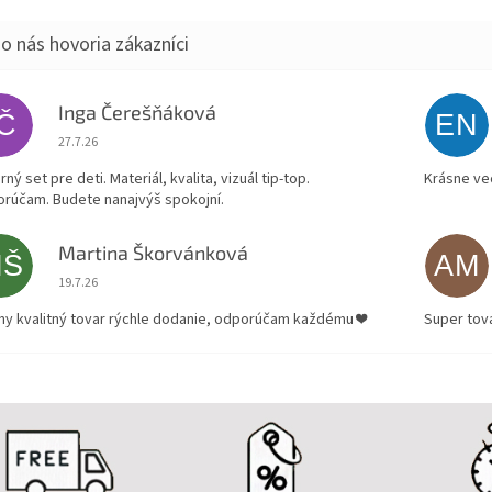
Inga Čerešňáková
IČ
EN
Hodnotenie obchodu je 5 z 5 hviezdičiek.
27.7.26
ný set pre deti. Materiál, kvalita, vizuál tip-top.
Krásne ve
rúčam. Budete nanajvýš spokojní.
Martina Škorvánková
MŠ
AM
Hodnotenie obchodu je 5 z 5 hviezdičiek.
19.7.26
ny kvalitný tovar rýchle dodanie, odporúčam každému ❤️
Super tov