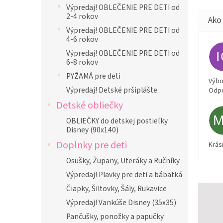
Výpredaj! OBLEČENIE PRE DETI od
2-4 rokov
Výpredaj! OBLEČENIE PRE DETI od
4-6 rokov
Výpredaj! OBLEČENIE PRE DETI od
6-8 rokov
PYŽAMÁ pre deti
Výbor
Výpredaj! Detské pršiplášte
Odpo
Detské obliečky
OBLIEČKY do detskej postieľky
Disney (90x140)
Doplnky pre deti
Krás
Osušky, Župany, Uteráky a Ručníky
Výpredaj! Plavky pre deti a bábätká
Čiapky, Šiltovky, Šály, Rukavice
Výpredaj! Vankúše Disney (35x35)
Pančušky, ponožky a papučky