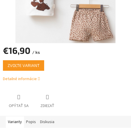
€16,90
/ ks
Jednotková
ZVOĽTE VARIANT
cena:
Detailné informácie
OPÝTAŤ SA
ZDIEĽAŤ
Varianty
Popis
Diskusia