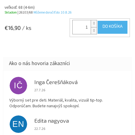
veľkosť: 68 (4-6m)
Skladom
| 26103/68
Môžeme doručiť do:
10.8.26
DO KOŠÍKA
€16,90
/ ks
Inga Čerešňáková
IČ
Hodnotenie obchodu je 5 z 5 hviezdičiek.
27.7.26
Výborný set pre deti. Materiál, kvalita, vizuál tip-top.
Odporúčam. Budete nanajvýš spokojní.
Edita nagyova
EN
Hodnotenie obchodu je 5 z 5 hviezdičiek.
22.7.26