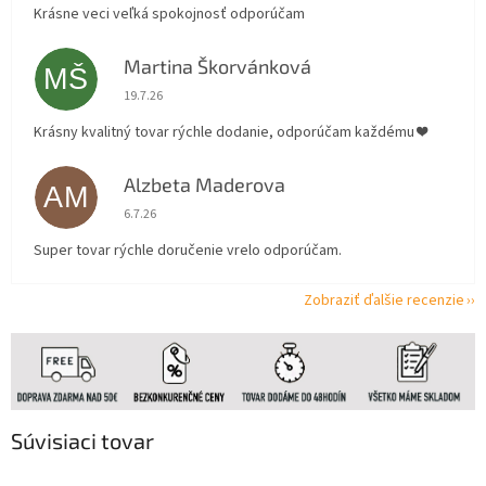
Krásne veci veľká spokojnosť odporúčam
Martina Škorvánková
MŠ
Hodnotenie obchodu je 5 z 5 hviezdičiek.
19.7.26
Krásny kvalitný tovar rýchle dodanie, odporúčam každému ❤️
Alzbeta Maderova
AM
Hodnotenie obchodu je 5 z 5 hviezdičiek.
6.7.26
Super tovar rýchle doručenie vrelo odporúčam.
Zobraziť ďalšie recenzie
Súvisiaci tovar