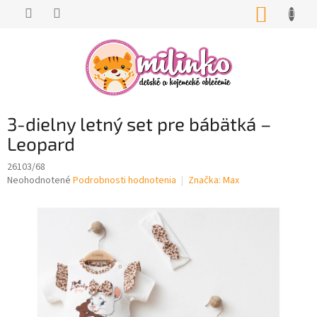
Prejsť
NÁKUP
na
KOŠÍK
obsah
3-dielny letný set pre bábätká –
Leopard
26103/68
Priemerné
Neohodnotené
Podrobnosti hodnotenia
Značka:
Max
hodnotenie
produktu
je
0,0
z
5
hviezdičiek.