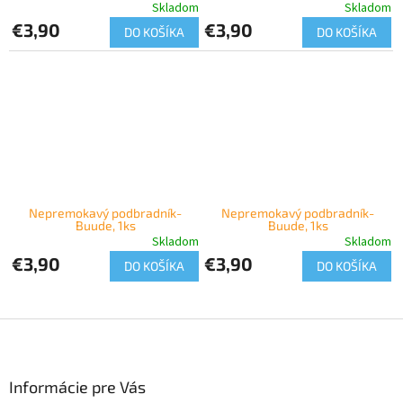
Skladom
Skladom
€3,90
€3,90
DO KOŠÍKA
DO KOŠÍKA
Nepremokavý podbradník-
Nepremokavý podbradník-
Buude, 1ks
Buude, 1ks
Skladom
Skladom
€3,90
€3,90
DO KOŠÍKA
DO KOŠÍKA
Z
á
p
ä
Informácie pre Vás