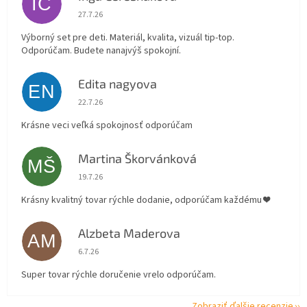
IČ
Hodnotenie obchodu je 5 z 5 hviezdičiek.
27.7.26
Výborný set pre deti. Materiál, kvalita, vizuál tip-top.
Odporúčam. Budete nanajvýš spokojní.
Edita nagyova
EN
Hodnotenie obchodu je 5 z 5 hviezdičiek.
22.7.26
Krásne veci veľká spokojnosť odporúčam
Martina Škorvánková
MŠ
Hodnotenie obchodu je 5 z 5 hviezdičiek.
19.7.26
Krásny kvalitný tovar rýchle dodanie, odporúčam každému ❤️
Alzbeta Maderova
AM
Hodnotenie obchodu je 5 z 5 hviezdičiek.
6.7.26
Super tovar rýchle doručenie vrelo odporúčam.
Zobraziť ďalšie recenzie