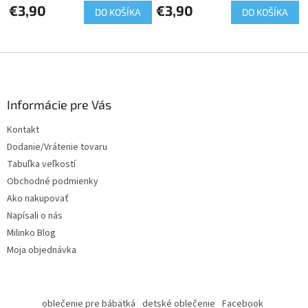
€3,90
€3,90
DO KOŠÍKA
DO KOŠÍKA
Z
á
p
ä
Informácie pre Vás
t
Kontakt
i
Dodanie/Vrátenie tovaru
e
Tabuľka veľkostí
Obchodné podmienky
Ako nakupovať
Napísali o nás
Milinko Blog
Moja objednávka
oblečenie pre bábätká
detské oblečenie
Facebook