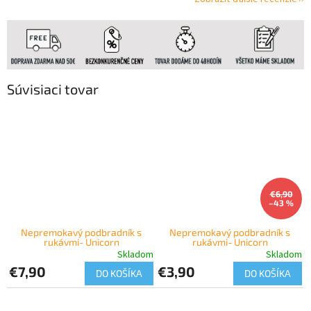
Súvisiaci tovar
€6,90
–43 %
Nepremokavý podbradník s
Nepremokavý podbradník s
rukávmi- Unicorn
rukávmi- Unicorn
Skladom
Skladom
€7,90
€3,90
DO KOŠÍKA
DO KOŠÍKA