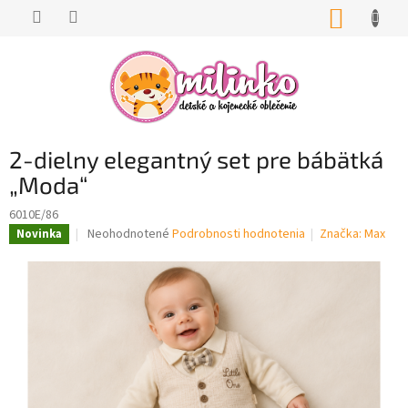
Prejsť
NÁKUP
na
KOŠÍK
obsah
2-dielny elegantný set pre bábätká
„Moda“
6010E/86
Priemerné
Neohodnotené
Podrobnosti hodnotenia
Značka:
Max
Novinka
hodnotenie
produktu
je
0,0
z
5
hviezdičiek.