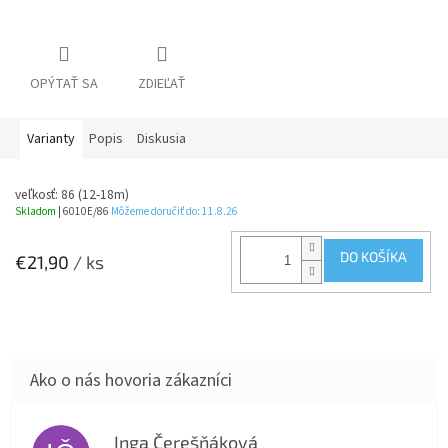
OPÝTAŤ SA
ZDIEĽAŤ
Varianty
Popis
Diskusia
veľkosť: 86 (12-18m)
Skladom
| 6010E/86
Môžeme doručiť do:
11.8.26
DO KOŠÍKA
€21,90
/ ks
Inga Čerešňáková