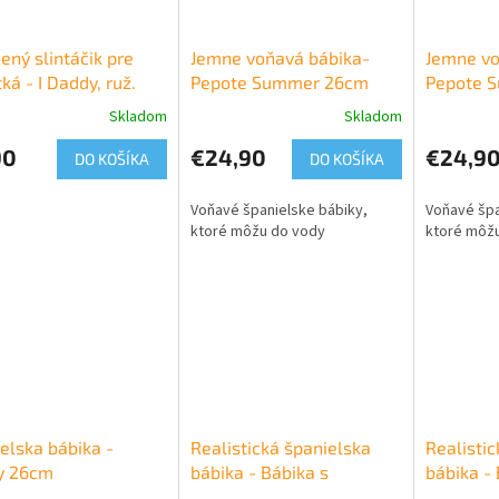
ený slintáčik pre
Jemne voňavá bábika-
Jemne vo
ká - I Daddy, ruž.
Pepote Summer 26cm
Pepote 
Skladom
Skladom
90
€24,90
€24,9
DO KOŠÍKA
DO KOŠÍKA
Voňavé španielske bábiky,
Voňavé špa
ktoré môžu do vody
ktoré môž
elska bábika -
Realistická španielska
Realistic
y 26cm
bábika - Bábika s
bábika - 
hniezdočkom
cumlíko