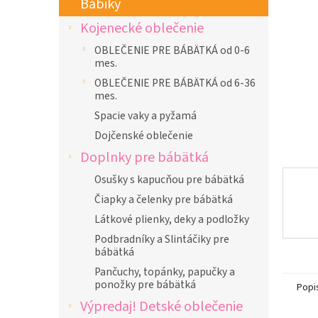
Bábiky
l
Kojenecké oblečenie
OBLEČENIE PRE BÁBÄTKÁ od 0-6
mes.
OBLEČENIE PRE BÁBÄTKÁ od 6-36
mes.
Spacie vaky a pyžamá
Dojčenské oblečenie
Doplnky pre bábätká
Osušky s kapucňou pre bábätká
Čiapky a čelenky pre bábätká
Látkové plienky, deky a podložky
Podbradníky a Slintáčiky pre
bábätká
Pančuchy, topánky, papučky a
ponožky pre bábätká
Popi
Výpredaj! Detské oblečenie