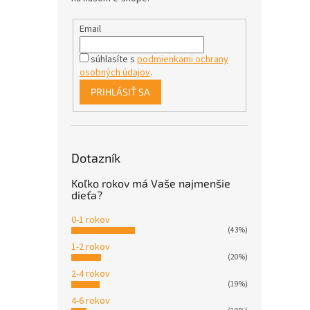
Email
súhlasíte s
podmienkami ochrany
osobných údajov
.
PRIHLÁSIŤ SA
Dotazník
Koľko rokov má Vaše najmenšie
dieťa?
0-1 rokov
(43%)
1-2 rokov
(20%)
2-4 rokov
(19%)
4-6 rokov