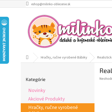
Prejsť
eshop@milinko-oblecenie.sk
na
obsah
Domov
Hračky, ručne vyrobené Bábiky
Realistic
B
Real
o
Preskočiť
č
Priemer
Neohod
Kategórie
kategórie
n
hodnote
ý
produkt
Novinky
p
je
0,0
a
Akciové Produkty
z
n
Hračky, ručne vyrobené
5
e
hviezdič