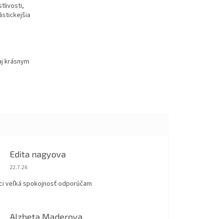
tlivosti,
istickejšia
aj krásnym
Edita nagyova
Hodnotenie obchodu je 5 z 5 hviezdičiek.
22.7.26
ci veľká spokojnosť odporúčam
Alzbeta Maderova