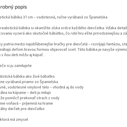
robný popis
istická bábika 37 cm – vodotesná, ručne vyrábaná zo Španielska
 realistická bábika si okamžite získa srdce každého dievčatka. Vďaka deta
covaniu vyzerá ako skutočné bábätko, čo robí hru ešte prirodzenejšou a z
y patria medzi najobľúbenejšie hračky pre dievčatá – rozvíjajú fantáziu, st
máhajú deťom hravou formou objavovať svet. Táto bábika je navyše výnim
 s ňou deti môžu aj kúpať.
čo si ju zamilujete
alistická bábika ako živé bábätko
čne vyrábaná priamo zo Španielska
vné, vodotesné vinylové telo – vhodná aj do vody
álna na kúpanie – deti ju milujú
že pomôcť prekonať strach z vody
mne voňavá – príjemná na hranie
eálny darček pre dievčatko
 ktorá má zmysel