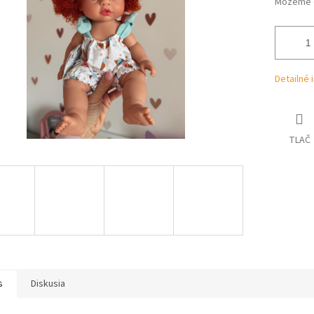
Môžeme d
Detailné 
TLAČ
s
Diskusia