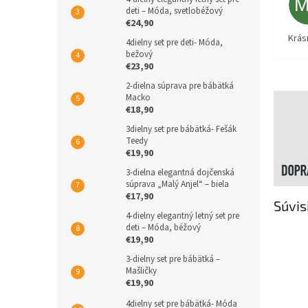
deti – Móda, svetlobéžový
€24,90
Krás
4dielny set pre deti- Móda,
bežový
€23,90
2-dielna súprava pre bábätká
Macko
€18,90
3dielny set pre bábätká- Fešák
Teedy
€19,90
3-dielna elegantná dojčenská
súprava „Malý Anjel“ – biela
€17,90
Súvis
4-dielny elegantný letný set pre
deti – Móda, béžový
€19,90
3-dielny set pre bábätká –
Mašličky
€19,90
4dielny set pre bábätká- Móda