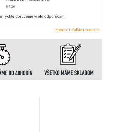
Hodnotenie obchodu je 5 z 5 hviezdičiek.
6.7.26
ar rýchle doručenie vrelo odporúčam.
Zobraziť ďalšie recenzie