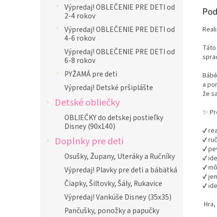
Výpredaj! OBLEČENIE PRE DETI od
Pod
2-4 rokov
Výpredaj! OBLEČENIE PRE DETI od
Real
4-6 rokov
Táto
Výpredaj! OBLEČENIE PRE DETI od
spra
6-8 rokov
PYŽAMÁ pre deti
Bábik
a po
Výpredaj! Detské pršiplášte
že sa
Detské obliečky
✨ Pre
OBLIEČKY do detskej postieľky
Disney (90x140)
✔ re
Doplnky pre deti
✔ ru
✔ pe
Osušky, Župany, Uteráky a Ručníky
✔ ide
✔ mô
Výpredaj! Plavky pre deti a bábätká
✔ je
Čiapky, Šiltovky, Šály, Rukavice
✔ id
Výpredaj! Vankúše Disney (35x35)
Hra,
Pančušky, ponožky a papučky