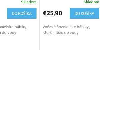
Skladom
Skladom
€25,90
DO KOŠÍKA
DO KOŠÍKA
nielske bábiky,
Voňavé španielske bábiky,
u do vody
ktoré môžu do vody