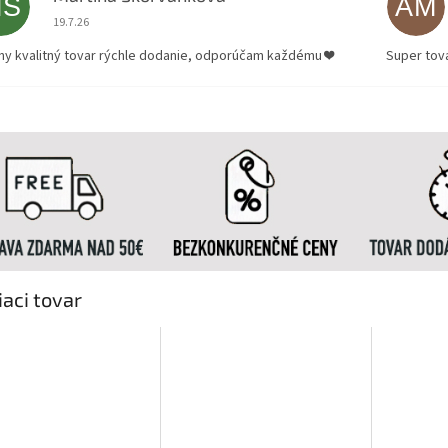
MŠ
AM
Hodnotenie obchodu je 5 z 5 hviezdičiek.
19.7.26
ny kvalitný tovar rýchle dodanie, odporúčam každému ❤️
Super tov
iaci tovar