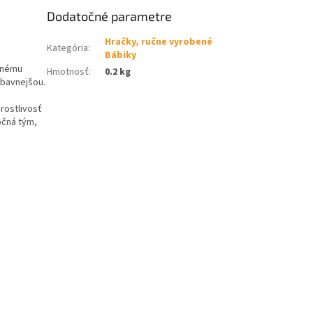
Dodatočné parametre
Hračky, ručne vyrobené
Kategória
:
Bábiky
ilnému
Hmotnosť
:
0.2 kg
ábavnejšou.
arostlivosť
očná tým,