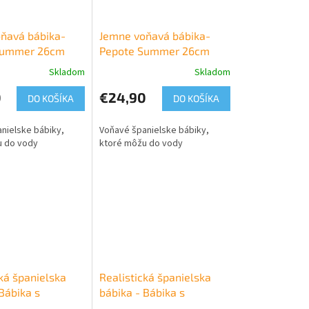
ňavá bábika-
Jemne voňavá bábika-
Summer 26cm
Pepote Summer 26cm
Skladom
Skladom
0
€24,90
DO KOŠÍKA
DO KOŠÍKA
nielske bábiky,
Voňavé španielske bábiky,
u do vody
ktoré môžu do vody
ká španielska
Realistická španielska
Bábika s
bábika - Bábika s
m
cumlíkom