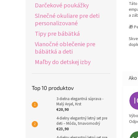
Táto 
Darčekové poukážky
empat
Slnečné okuliare pre deti
a záb
personalizované
🎁 P
Tipy pre bábätká
Skve
Vianočné oblečenie pre
dopl
bábätká a deti
Maľby do detskej izby
Top 10 produktov
3-dielna elegantná súprava -
Malý Anjel, Krst
€20,90
Výbor
4-dielny elegantný letný set pre
Odpo
deti – Móda, tmavomodrý
€23,90
4-dielny elegantný letný set pre