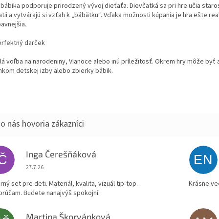
bábika podporuje prirodzený vývoj dieťaťa. Dievčatká sa pri hre učia staros
ii a vytvárajú si vzťah k „bábätku“. Vďaka možnosti kúpania je hra ešte real
avnejšia.
erfektný darček
lá voľba na narodeniny, Vianoce alebo inú príležitosť. Okrem hry môže byť 
nkom detskej izby alebo zbierky bábik.
Inga Čerešňáková
IČ
EN
Hodnotenie obchodu je 5 z 5 hviezdičiek.
27.7.26
ný set pre deti. Materiál, kvalita, vizuál tip-top.
Krásne ve
rúčam. Budete nanajvýš spokojní.
Martina Škorvánková