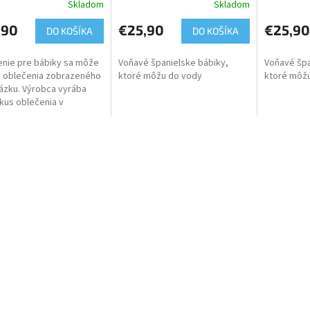
Skladom
Skladom
,90
€25,90
€25,90
DO KOŠÍKA
DO KOŠÍKA
nie pre bábiky sa môže
Voňavé španielske bábiky,
Voňavé špa
od oblečenia zobrazeného
ktoré môžu do vody
ktoré môž
ázku. Výrobca vyrába
kus oblečenia v
čnom prevedení.