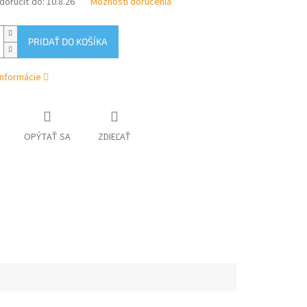
oručiť do:
10.8.26
Možnosti doručenia
PRIDAŤ DO KOŠÍKA
informácie
OPÝTAŤ SA
ZDIEĽAŤ