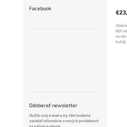
Facebook
€23
Obleče
líšiť 
na obr
každý 
jedine
Odoberať newsletter
Vložte svoj e-mail a my Vám budeme
zasielať informácie o nových produktoch
na našom e-shope.