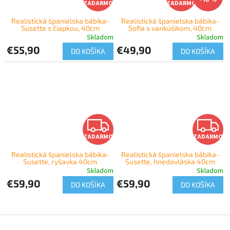
ZADARMO
ZADARMO
A
A
Realistická španielska bábika-
Realistická španielska bábika-
Susette s čiapkou, 40cm
Sofia s vankúšikom, 40cm
D
D
Skladom
Skladom
€55,90
€49,90
A
A
DO KOŠÍKA
DO KOŠÍKA
R
R
M
M
O
O
Z
ZADARMO
ZADARMO
A
Realistická španielska bábika-
Realistická španielska bábika-
Susette, ryšavka 40cm
Susette, hnedovláska 40cm
D
Skladom
Skladom
€59,90
€59,90
A
DO KOŠÍKA
DO KOŠÍKA
R
Z