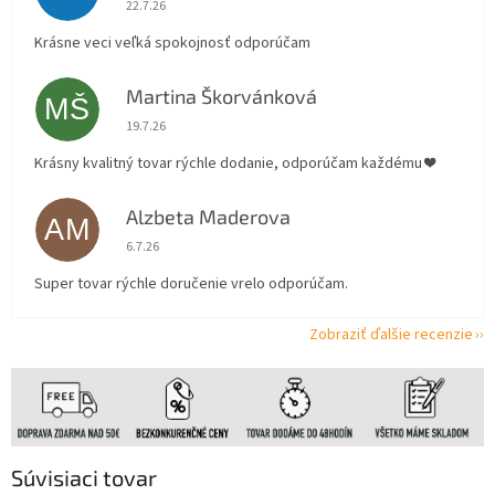
Hodnotenie obchodu je 5 z 5 hviezdičiek.
22.7.26
Krásne veci veľká spokojnosť odporúčam
Martina Škorvánková
MŠ
Hodnotenie obchodu je 5 z 5 hviezdičiek.
19.7.26
Krásny kvalitný tovar rýchle dodanie, odporúčam každému ❤️
Alzbeta Maderova
AM
Hodnotenie obchodu je 5 z 5 hviezdičiek.
6.7.26
Super tovar rýchle doručenie vrelo odporúčam.
Zobraziť ďalšie recenzie
Súvisiaci tovar