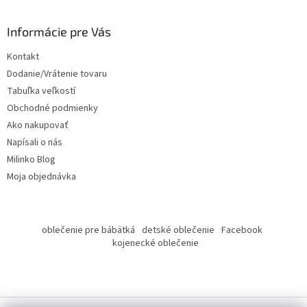
M
á
p
O
ä
Informácie pre Vás
t
Kontakt
i
Dodanie/Vrátenie tovaru
e
Tabuľka veľkostí
Obchodné podmienky
Ako nakupovať
Napísali o nás
Milinko Blog
Moja objednávka
oblečenie pre bábätká
detské oblečenie
Facebook
kojenecké oblečenie