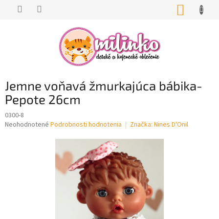
Prejsť
NÁKUP
na
KOŠÍK
obsah
Jemne voňavá žmurkajúca bábika-
Pepote 26cm
0300-8
Priemerné
Neohodnotené
Podrobnosti hodnotenia
Značka:
Nines D'Onil
hodnotenie
produktu
je
0,0
z
5
hviezdičiek.