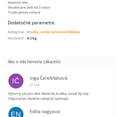
Vinylové telo
Vhodné pre deti od 3 rokov
Trvalo jemne voňavé
Dodatočné parametre
Kategória
:
Hračky, ručne vyrobené Bábiky
Hmotnosť
:
0.2 kg
Inga Čerešňáková
IČ
Hodnotenie obchodu je 5 z 5 hviezdičiek.
27.7.26
Výborný set pre deti. Materiál, kvalita, vizuál tip-top.
Odporúčam. Budete nanajvýš spokojní.
Edita nagyova
EN