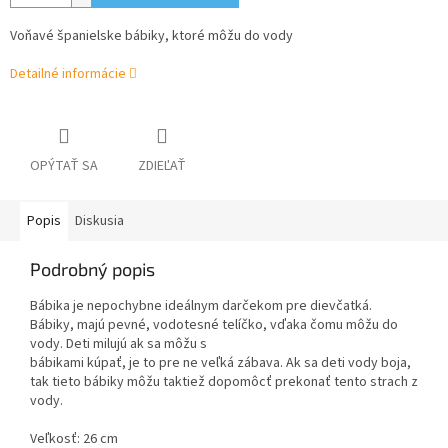
Voňavé španielske bábiky, ktoré môžu do vody
Detailné informácie
OPÝTAŤ SA
ZDIEĽAŤ
Popis
Diskusia
Podrobný popis
Bábika je nepochybne ideálnym darčekom pre dievčatká.
Bábiky, majú pevné, vodotesné telíčko, vďaka čomu môžu do
vody. Deti milujú ak sa môžu s
bábikami kúpať, je to pre ne veľká zábava. Ak sa deti vody boja,
tak tieto bábiky môžu taktiež dopomôcť prekonať tento strach z
vody.
Veľkosť: 26 cm