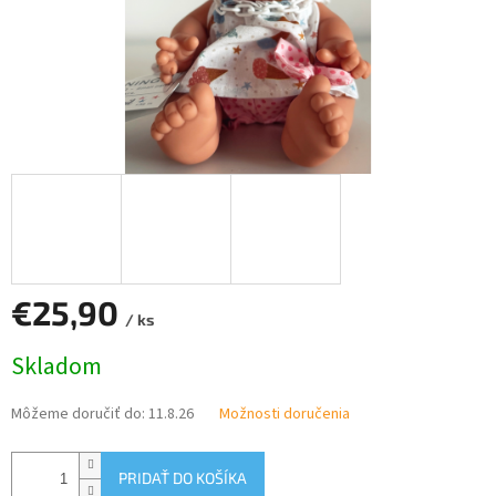
€25,90
/ ks
Jednotková
Skladom
cena:
Môžeme doručiť do:
11.8.26
Možnosti doručenia
PRIDAŤ DO KOŠÍKA