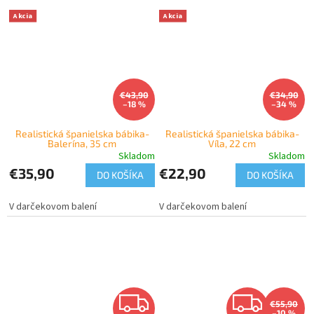
Akcia
Akcia
€43,90
€34,90
–18 %
–34 %
Realistická španielska bábika-
Realistická španielska bábika-
Balerína, 35 cm
Víla, 22 cm
Skladom
Skladom
€35,90
€22,90
DO KOŠÍKA
DO KOŠÍKA
V darčekovom balení
V darčekovom balení
Z
Z
€55,90
–10 %