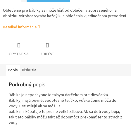
Oblečenie pre bábiky sa môže líšiť od oblečenia zobrazeného na
obrázku. Výrobca vyrába každý kus oblečenia v jedinečnom prevedení.
Detailné informácie
OPÝTAŤ SA
ZDIEĽAŤ
Popis
Diskusia
Podrobný popis
Bábika je nepochybne ideálnym darčekom pre dievčatká.
Bábiky, majú pevné, vodotesné telíčko, vďaka čomu môžu do
vody. Deti milujú ak sa môžu s
bábikami kúpať, je to pre ne veľká zábava. Ak sa deti vody boja,
tak tieto bábiky môžu taktiež dopomôcť prekonať tento strach z
vody.