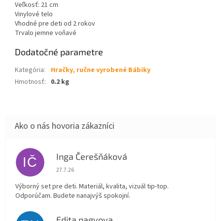
Veľkosť: 21 cm
Vinylové telo
Vhodné pre deti od 2 rokov
Trvalo jemne voňavé
Dodatočné parametre
Kategória
:
Hračky, ručne vyrobené Bábiky
Hmotnosť
:
0.2 kg
Inga Čerešňáková
IČ
Hodnotenie obchodu je 5 z 5 hviezdičiek.
27.7.26
Výborný set pre deti. Materiál, kvalita, vizuál tip-top.
Odporúčam. Budete nanajvýš spokojní.
Edita nagyova