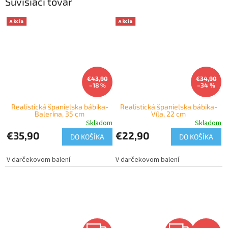
Súvisiaci tovar
Akcia
Akcia
€43,90
€34,90
–18 %
–34 %
Realistická španielska bábika-
Realistická španielska bábika-
Balerína, 35 cm
Víla, 22 cm
Skladom
Skladom
€35,90
€22,90
DO KOŠÍKA
DO KOŠÍKA
V darčekovom balení
V darčekovom balení