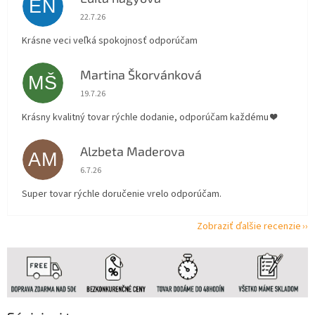
EN
Hodnotenie obchodu je 5 z 5 hviezdičiek.
22.7.26
Krásne veci veľká spokojnosť odporúčam
Martina Škorvánková
MŠ
Hodnotenie obchodu je 5 z 5 hviezdičiek.
19.7.26
Krásny kvalitný tovar rýchle dodanie, odporúčam každému ❤️
Alzbeta Maderova
AM
Hodnotenie obchodu je 5 z 5 hviezdičiek.
6.7.26
Super tovar rýchle doručenie vrelo odporúčam.
Zobraziť ďalšie recenzie