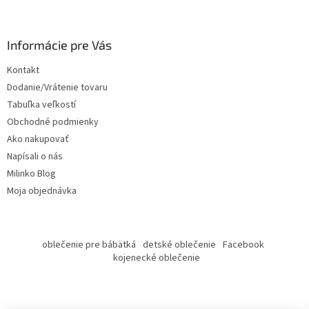
M
á
p
O
ä
Informácie pre Vás
t
Kontakt
i
Dodanie/Vrátenie tovaru
e
Tabuľka veľkostí
Obchodné podmienky
Ako nakupovať
Napísali o nás
Milinko Blog
Moja objednávka
oblečenie pre bábätká
detské oblečenie
Facebook
kojenecké oblečenie