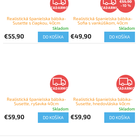
Z
Z
€55,90
–10 %
ZADARMO
ZADARMO
A
A
Realistická španielska bábika-
Realistická španielska bábika-
Susette s čiapkou, 40cm
Sofia s vankúšikom, 40cm
D
D
Skladom
Skladom
€55,90
€49,90
A
A
DO KOŠÍKA
DO KOŠÍKA
R
R
M
M
O
O
Z
ZADARMO
ZADARMO
A
Realistická španielska bábika-
Realistická španielska bábika-
Susette, ryšavka 40cm
Susette, hnedovláska 40cm
D
Skladom
Skladom
€59,90
€59,90
A
DO KOŠÍKA
DO KOŠÍKA
R
Z