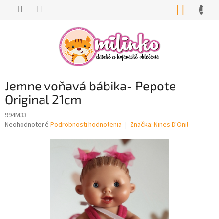
Prejsť
NÁKUP
na
KOŠÍK
obsah
Jemne voňavá bábika- Pepote
Original 21cm
994M33
Priemerné
Neohodnotené
Podrobnosti hodnotenia
Značka:
Nines D'Onil
hodnotenie
produktu
je
0,0
z
5
hviezdičiek.