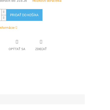
oručiť do:
10.8.26
Možnosti doručenia
PRIDAŤ DO KOŠÍKA
informácie
OPÝTAŤ SA
ZDIEĽAŤ