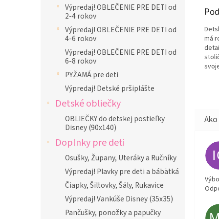
Výpredaj! OBLEČENIE PRE DETI od
Pod
2-4 rokov
Dets
Výpredaj! OBLEČENIE PRE DETI od
4-6 rokov
má r
detai
Výpredaj! OBLEČENIE PRE DETI od
stoli
6-8 rokov
svoj
PYŽAMÁ pre deti
Výpredaj! Detské pršiplášte
Detské obliečky
OBLIEČKY do detskej postieľky
Disney (90x140)
Doplnky pre deti
Osušky, Župany, Uteráky a Ručníky
Výpredaj! Plavky pre deti a bábätká
Výbor
Čiapky, Šiltovky, Šály, Rukavice
Odpo
Výpredaj! Vankúše Disney (35x35)
Pančušky, ponožky a papučky