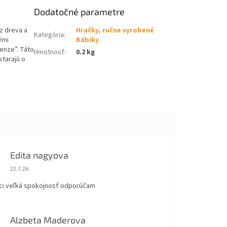
Dodatočné parametre
z dreva a
Hračky, ručne vyrobené
Kategória
:
ými
Bábiky
renze”. Táto
Hmotnosť
:
0.2 kg
starajú o
Edita nagyova
Hodnotenie obchodu je 5 z 5 hviezdičiek.
22.7.26
ci veľká spokojnosť odporúčam
Alzbeta Maderova