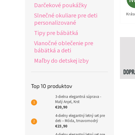
Darčekové poukážky
Krás
Slnečné okuliare pre deti
personalizované
Tipy pre bábätká
Vianočné oblečenie pre
bábätká a deti
Maľby do detskej izby
Top 10 produktov
3-dielna elegantná súprava -
Malý Anjel, Krst
€20,90
4-dielny elegantný letný set pre
deti – Móda, tmavomodrý
€23,90
4-dielny elegantný letný set pre