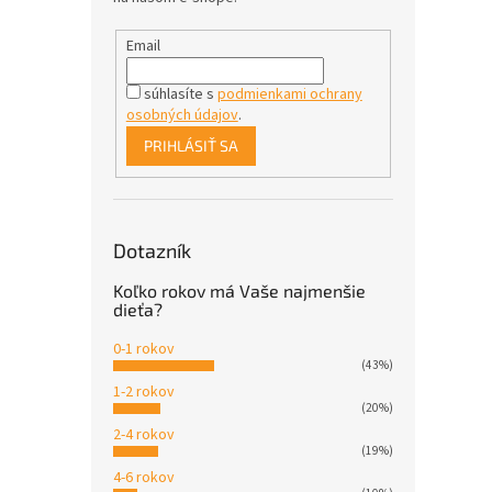
Email
súhlasíte s
podmienkami ochrany
osobných údajov
.
PRIHLÁSIŤ SA
Dotazník
Koľko rokov má Vaše najmenšie
dieťa?
0-1 rokov
(43%)
1-2 rokov
(20%)
2-4 rokov
(19%)
4-6 rokov