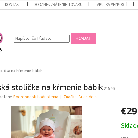
KONTAKT
DODANIE/VRÁTENIE TOVARU
TABUĽKA VEĽKOSTÍ
HĽADAŤ
olička na kŕmenie bábik
ká stolička na kŕmenie bábik
21546
né
notené
Podrobnosti hodnotenia
Značka:
Arias dolls
nie
€29
u
Jednotk
Skla
cena:
iek.