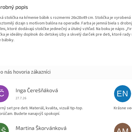
robný popis
ká stolička na kŕmenie bábik s rozmermi 26x28x49 cm. Stolička je vyrobená 
oztomilý dizajn s motívom balóna na operadle. Farba je jemná biela s drobn
lmi, ktoré dodávajú stoličke jedinečný a útulný vzhľad. Na boku je nápis „Fi
čka je ideálny doplnok do detskej izby a skvelý darček pre deti, ktoré rady 
e bábiky.
Inga Čerešňáková
IČ
EN
Hodnotenie obchodu je 5 z 5 hviezdičiek.
27.7.26
ný set pre deti. Materiál, kvalita, vizuál tip-top.
Krásne ve
rúčam. Budete nanajvýš spokojní.
Martina Škorvánková
MŠ
AM