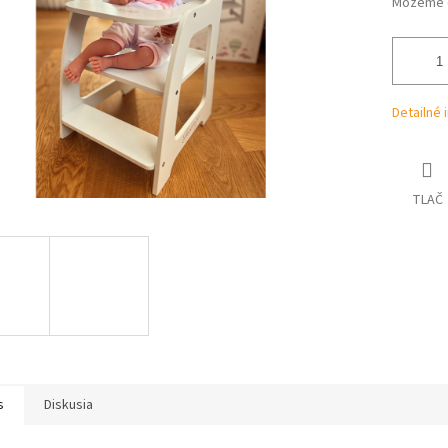
Môžeme d
Detailné 
TLAČ
s
Diskusia