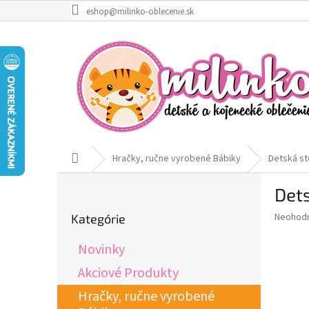
Prejsť
eshop@milinko-oblecenie.sk
na
obsah
Domov
Hračky, ručne vyrobené Bábiky
Detská st
B
Dets
o
Preskočiť
č
Priemer
Neohod
Kategórie
kategórie
n
hodnote
ý
produkt
Novinky
p
je
0,0
a
Akciové Produkty
z
n
Hračky, ručne vyrobené
5
e
hviezdič