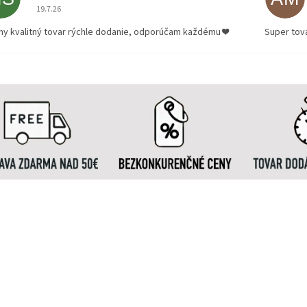
Hodnotenie obchodu je 5 z 5 hviezdičiek.
19.7.26
ny kvalitný tovar rýchle dodanie, odporúčam každému ❤️
Super tov