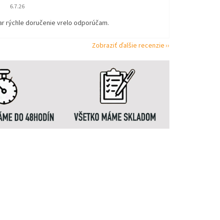
Hodnotenie obchodu je 5 z 5 hviezdičiek.
6.7.26
ar rýchle doručenie vrelo odporúčam.
Zobraziť ďalšie recenzie