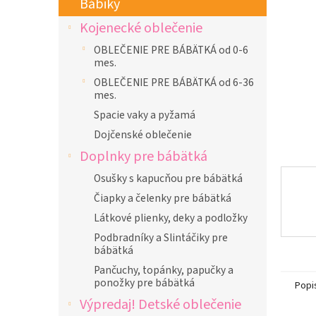
Bábiky
l
Kojenecké oblečenie
OBLEČENIE PRE BÁBÄTKÁ od 0-6
mes.
OBLEČENIE PRE BÁBÄTKÁ od 6-36
mes.
Spacie vaky a pyžamá
Dojčenské oblečenie
Doplnky pre bábätká
Osušky s kapucňou pre bábätká
Čiapky a čelenky pre bábätká
Látkové plienky, deky a podložky
Podbradníky a Slintáčiky pre
bábätká
Pančuchy, topánky, papučky a
ponožky pre bábätká
Popi
Výpredaj! Detské oblečenie