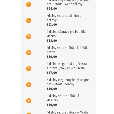
deti – Móda, svetlobéžový
€24,90
4dielny set pre deti- Móda,
bežový
€23,90
2-dielna súprava pre bábätká
Macko
€18,90
3dielny set pre bábätká- Fešák
Teedy
€19,90
3-dielna elegantná dojčenská
súprava „Malý Anjel“ – biela
€17,90
4-dielny elegantný letný set pre
deti – Móda, béžový
€19,90
3-dielny set pre bábätká –
Mašličky
€19,90
4dielny set pre bábätká- Móda