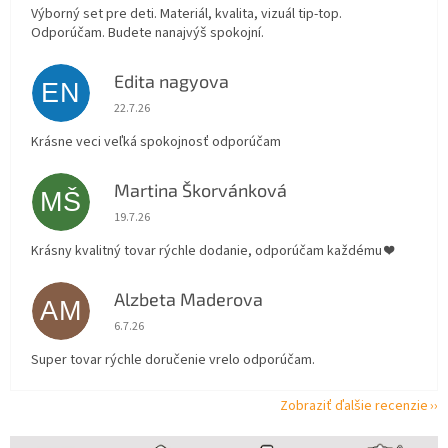
Výborný set pre deti. Materiál, kvalita, vizuál tip-top.
Odporúčam. Budete nanajvýš spokojní.
Edita nagyova
EN
Hodnotenie obchodu je 5 z 5 hviezdičiek.
22.7.26
Krásne veci veľká spokojnosť odporúčam
Martina Škorvánková
MŠ
Hodnotenie obchodu je 5 z 5 hviezdičiek.
19.7.26
Krásny kvalitný tovar rýchle dodanie, odporúčam každému ❤️
Alzbeta Maderova
AM
Hodnotenie obchodu je 5 z 5 hviezdičiek.
6.7.26
Super tovar rýchle doručenie vrelo odporúčam.
Zobraziť ďalšie recenzie