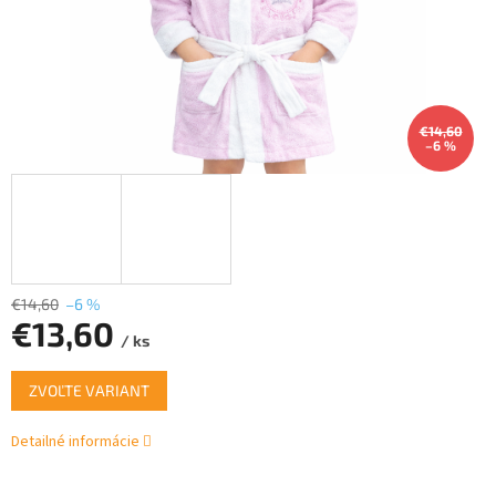
€14,60
–6 %
€14,60
–6 %
€13,60
/ ks
Jednotková
ZVOĽTE VARIANT
cena:
Detailné informácie