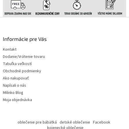
Z
á
p
ä
Informácie pre Vás
t
Kontakt
i
Dodanie/Vrátenie tovaru
e
Tabuľka veľkostí
Obchodné podmienky
Ako nakupovať
Napísali o nás
Milinko Blog
Moja objednávka
oblečenie pre bábätká
detské oblečenie
Facebook
kojenecké oblečenie