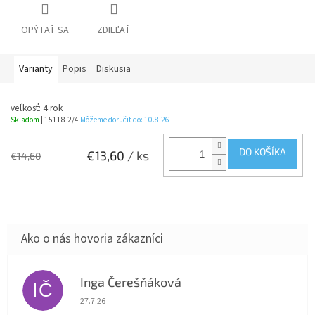
OPÝTAŤ SA
ZDIEĽAŤ
Varianty
Popis
Diskusia
veľkosť: 4 rok
Skladom
| 15118-2/4
Môžeme doručiť do:
10.8.26
DO KOŠÍKA
€13,60
/ ks
€14,60
Inga Čerešňáková
IČ
Hodnotenie obchodu je 5 z 5 hviezdičiek.
27.7.26