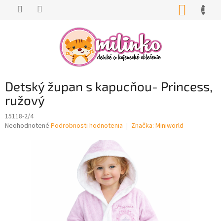
Prejsť
NÁKUP
na
KOŠÍK
obsah
Detský župan s kapucňou- Princess,
ružový
15118-2/4
Priemerné
Neohodnotené
Podrobnosti hodnotenia
Značka:
Miniworld
hodnotenie
produktu
je
0,0
z
5
hviezdičiek.