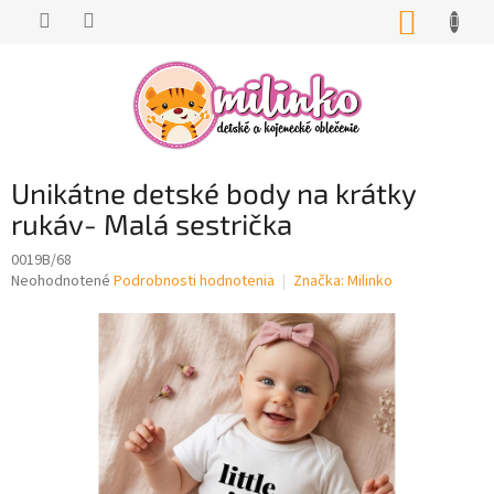
Prejsť
NÁKUP
na
KOŠÍK
obsah
Unikátne detské body na krátky
rukáv- Malá sestrička
0019B/68
Priemerné
Neohodnotené
Podrobnosti hodnotenia
Značka:
Milinko
hodnotenie
produktu
je
0,0
z
5
hviezdičiek.