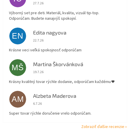
Hodnotenie obchodu je 5 z 5 hviezdičiek.
27.7.26
Výborný set pre deti. Materiál, kvalita, vizuál tip-top.
Odporúčam. Budete nanajvýš spokojní.
Edita nagyova
EN
Hodnotenie obchodu je 5 z 5 hviezdičiek.
22.7.26
Krásne veci veľká spokojnosť odporúčam
Martina Škorvánková
MŠ
Hodnotenie obchodu je 5 z 5 hviezdičiek.
19.7.26
Krásny kvalitný tovar rýchle dodanie, odporúčam každému ❤️
Alzbeta Maderova
AM
Hodnotenie obchodu je 5 z 5 hviezdičiek.
6.7.26
Super tovar rýchle doručenie vrelo odporúčam.
Zobraziť ďalšie recenzie