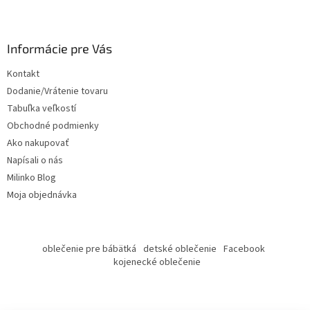
Z
á
p
ä
Informácie pre Vás
t
Kontakt
i
Dodanie/Vrátenie tovaru
e
Tabuľka veľkostí
Obchodné podmienky
Ako nakupovať
Napísali o nás
Milinko Blog
Moja objednávka
oblečenie pre bábätká
detské oblečenie
Facebook
kojenecké oblečenie