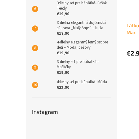
3dielny set pre bábätká- Fešák
Teedy
€19,90
3-dielna elegantná dojčenská
Látko
súprava „Malý Anjel“ – biela
Man
€17,90
4-dielny elegantný letný set pre
deti – Móda, béžový
€2,
€19,90
3-dielny set pre bábätká –
Mašličky
€19,90
4dielny set pre bábätká- Móda
€23,90
Instagram