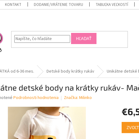
KONTAKT
DODANIE/VRÁTENIE TOVARU
TABUĽKA VEĽKOSTÍ
HĽADAŤ
ÄTKÁ od 6-36 mes.
Detské body krátky rukáv
Unikátne detské 
átne detské body na krátky rukáv- Ma
né
notené
Podrobnosti hodnotenia
Značka:
Milinko
nie
€6,
u
Jednotk
ZVOĽT
cena:
iek.