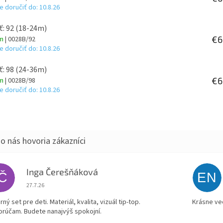
 doručiť do:
10.8.26
ť: 92 (18-24m)
€6
om
| 0028B/92
 doručiť do:
10.8.26
ť: 98 (24-36m)
€6
om
| 0028B/98
 doručiť do:
10.8.26
Inga Čerešňáková
IČ
EN
Hodnotenie obchodu je 5 z 5 hviezdičiek.
27.7.26
ný set pre deti. Materiál, kvalita, vizuál tip-top.
Krásne ve
rúčam. Budete nanajvýš spokojní.