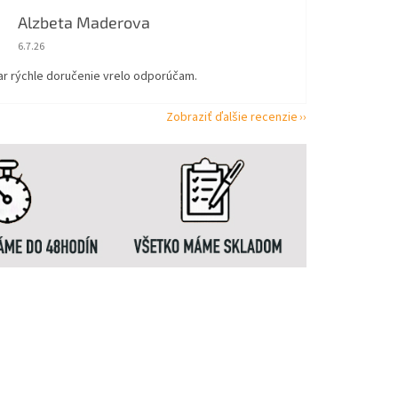
Alzbeta Maderova
Hodnotenie obchodu je 5 z 5 hviezdičiek.
6.7.26
ar rýchle doručenie vrelo odporúčam.
Zobraziť ďalšie recenzie