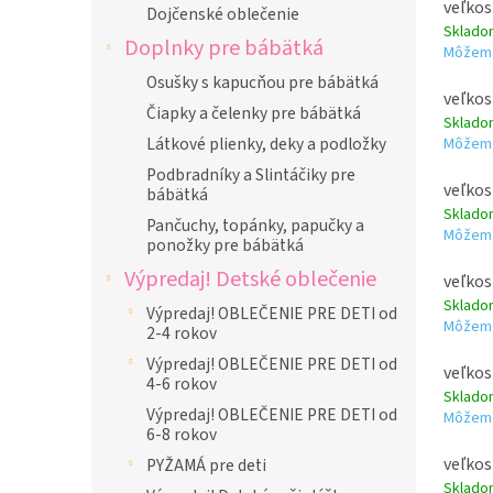
veľkos
Dojčenské oblečenie
Sklad
Doplnky pre bábätká
Môžeme
Osušky s kapucňou pre bábätká
veľkos
Čiapky a čelenky pre bábätká
Sklad
Látkové plienky, deky a podložky
Môžeme
Podbradníky a Slintáčiky pre
veľkos
bábätká
Sklad
Pančuchy, topánky, papučky a
Môžeme
ponožky pre bábätká
Výpredaj! Detské oblečenie
veľkos
Sklad
Výpredaj! OBLEČENIE PRE DETI od
Môžeme
2-4 rokov
Výpredaj! OBLEČENIE PRE DETI od
veľkos
4-6 rokov
Sklad
Výpredaj! OBLEČENIE PRE DETI od
Môžeme
6-8 rokov
veľkos
PYŽAMÁ pre deti
Sklad