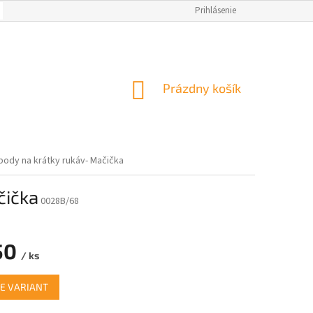
OBCHODNÉ PODMIENKY
AKO NAKUPOVAŤ
Prihlásenie
NAPÍSALI O NÁS
M
NÁKUPNÝ
Prázdny košík
KOŠÍK
body na krátky rukáv- Mačička
čička
0028B/68
50
/ ks
ová
E VARIANT