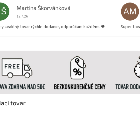
Martina Škorvánková
MŠ
AM
Hodnotenie obchodu je 5 z 5 hviezdičiek.
19.7.26
ny kvalitný tovar rýchle dodanie, odporúčam každému ❤️
Super tov
iaci tovar