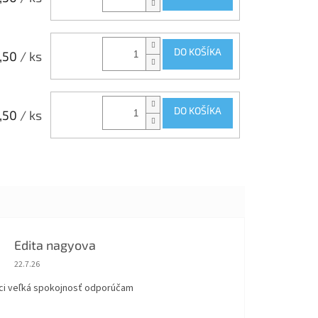
DO KOŠÍKA
,50
/ ks
DO KOŠÍKA
,50
/ ks
Edita nagyova
Hodnotenie obchodu je 5 z 5 hviezdičiek.
22.7.26
ci veľká spokojnosť odporúčam