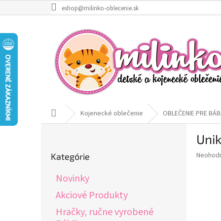
Prejsť
eshop@milinko-oblecenie.sk
na
obsah
Domov
Kojenecké oblečenie
OBLEČENIE PRE BÁB
B
Unik
o
Preskočiť
č
Priemer
Neohod
Kategórie
kategórie
n
hodnote
ý
produkt
Novinky
p
je
0,0
a
Akciové Produkty
z
n
Hračky, ručne vyrobené
5
e
hviezdič