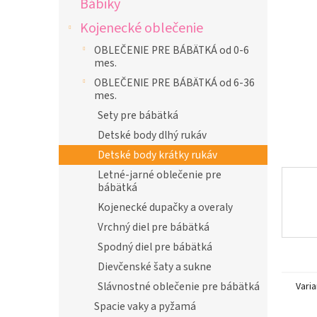
Bábiky
l
Kojenecké oblečenie
OBLEČENIE PRE BÁBÄTKÁ od 0-6
mes.
OBLEČENIE PRE BÁBÄTKÁ od 6-36
mes.
Sety pre bábätká
Detské body dlhý rukáv
Detské body krátky rukáv
Letné-jarné oblečenie pre
bábätká
Kojenecké dupačky a overaly
Vrchný diel pre bábätká
Spodný diel pre bábätká
Dievčenské šaty a sukne
Slávnostné oblečenie pre bábätká
Varia
Spacie vaky a pyžamá