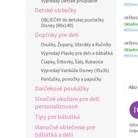
Výpredaj! Detské pršiplášte
Môžeme
Detské obliečky
veľkos
OBLIEČKY do detskej postieľky
Sklad
Disney (90x140)
Môžeme
Doplnky pre deti
veľkos
Osušky, Župany, Uteráky a Ručníky
Sklad
Výpredaj! Plavky pre deti a bábätká
Môžeme
Čiapky, Šiltovky, Šály, Rukavice
Výpredaj! Vankúše Disney (35x35)
Pančušky, ponožky a papučky
Darčekové poukážky
Slnečné okuliare pre deti
personalizované
Tipy pre bábätká
Výbor
Vianočné oblečenie pre
Odpo
bábätká a deti