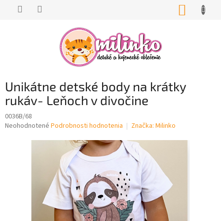
Prejsť
NÁKUP
na
KOŠÍK
obsah
Unikátne detské body na krátky
rukáv- Leňoch v divočine
0036B/68
Priemerné
Neohodnotené
Podrobnosti hodnotenia
Značka:
Milinko
hodnotenie
produktu
je
0,0
z
5
hviezdičiek.