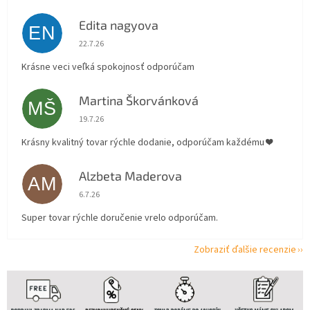
Edita nagyova
EN
Hodnotenie obchodu je 5 z 5 hviezdičiek.
22.7.26
Krásne veci veľká spokojnosť odporúčam
Martina Škorvánková
MŠ
Hodnotenie obchodu je 5 z 5 hviezdičiek.
19.7.26
Krásny kvalitný tovar rýchle dodanie, odporúčam každému ❤️
Alzbeta Maderova
AM
Hodnotenie obchodu je 5 z 5 hviezdičiek.
6.7.26
Super tovar rýchle doručenie vrelo odporúčam.
Zobraziť ďalšie recenzie