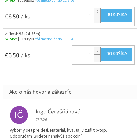
Skladom
| 0036B/92
Môžeme doručiť do:
11.8.26
DO KOŠÍKA
€6,50
/ ks
veľkosť: 98 (24-36m)
Skladom
| 0036B/98
Môžeme doručiť do:
11.8.26
DO KOŠÍKA
€6,50
/ ks
Inga Čerešňáková
IČ
Hodnotenie obchodu je 5 z 5 hviezdičiek.
27.7.26
Výborný set pre deti. Materiál, kvalita, vizuál tip-top.
Odporúčam. Budete nanajvýš spokojní.