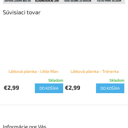
Súvisiaci tovar
Látková plienka - Little Man
Látková plienka - Trénerka
Skladom
Skladom
€2,99
€2,99
DO KOŠÍKA
DO KOŠÍKA
Z
á
p
ä
Informácie pre Vás