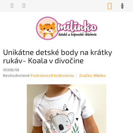
Prejsť
NÁKUP
na
KOŠÍK
obsah
Unikátne detské body na krátky
rukáv- Koala v divočine
0038B/68
Priemerné
Neohodnotené
Podrobnosti hodnotenia
Značka:
Milinko
hodnotenie
produktu
je
0,0
z
5
hviezdičiek.