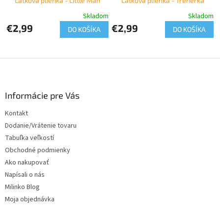
Látková plienka - Little Man
Látková plienka - Trénerka
Skladom
Skladom
€2,99
€2,99
DO KOŠÍKA
DO KOŠÍKA
Z
á
p
ä
Informácie pre Vás
t
Kontakt
i
Dodanie/Vrátenie tovaru
e
Tabuľka veľkostí
Obchodné podmienky
Ako nakupovať
Napísali o nás
Milinko Blog
Moja objednávka