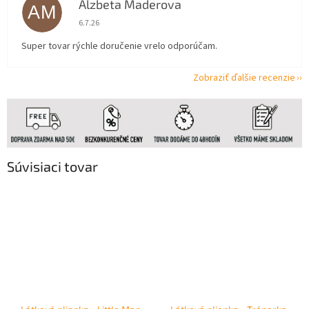
Alzbeta Maderova
AM
Hodnotenie obchodu je 5 z 5 hviezdičiek.
6.7.26
Super tovar rýchle doručenie vrelo odporúčam.
Zobraziť ďalšie recenzie
Súvisiaci tovar