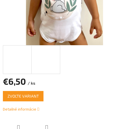
€6,50
/ ks
Jednotková
ZVOĽTE VARIANT
cena:
Detailné informácie