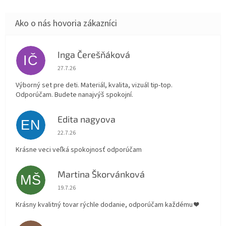
Inga Čerešňáková
IČ
Hodnotenie obchodu je 5 z 5 hviezdičiek.
27.7.26
Výborný set pre deti. Materiál, kvalita, vizuál tip-top.
Odporúčam. Budete nanajvýš spokojní.
Edita nagyova
EN
Hodnotenie obchodu je 5 z 5 hviezdičiek.
22.7.26
Krásne veci veľká spokojnosť odporúčam
Martina Škorvánková
MŠ
Hodnotenie obchodu je 5 z 5 hviezdičiek.
19.7.26
Krásny kvalitný tovar rýchle dodanie, odporúčam každému ❤️