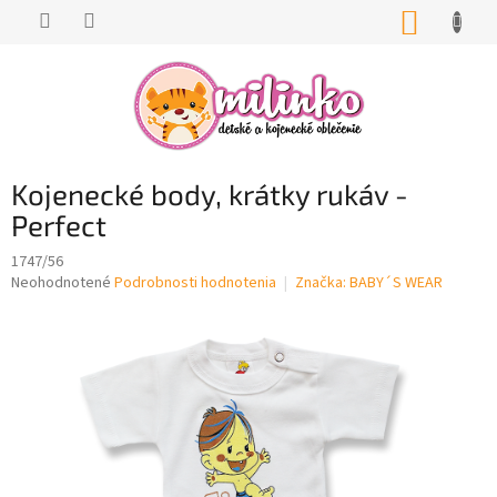
Prejsť
NÁKUP
na
KOŠÍK
obsah
Kojenecké body, krátky rukáv -
Perfect
1747/56
Priemerné
Neohodnotené
Podrobnosti hodnotenia
Značka:
BABY´S WEAR
hodnotenie
produktu
je
0,0
z
5
hviezdičiek.