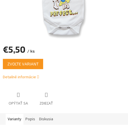
€5,50
/ ks
Jednotková
ZVOĽTE VARIANT
cena:
Detailné informácie
OPÝTAŤ SA
ZDIEĽAŤ
Varianty
Popis
Diskusia