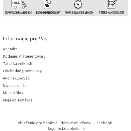
Z
á
p
ä
Informácie pre Vás
t
Kontakt
i
Dodanie/Vrátenie tovaru
e
Tabuľka veľkostí
Obchodné podmienky
Ako nakupovať
Napísali o nás
Milinko Blog
Moja objednávka
oblečenie pre bábätká
detské oblečenie
Facebook
kojenecké oblečenie