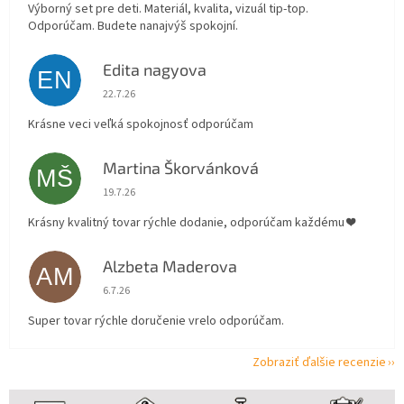
Výborný set pre deti. Materiál, kvalita, vizuál tip-top.
Odporúčam. Budete nanajvýš spokojní.
Edita nagyova
EN
Hodnotenie obchodu je 5 z 5 hviezdičiek.
22.7.26
Krásne veci veľká spokojnosť odporúčam
Martina Škorvánková
MŠ
Hodnotenie obchodu je 5 z 5 hviezdičiek.
19.7.26
Krásny kvalitný tovar rýchle dodanie, odporúčam každému ❤️
Alzbeta Maderova
AM
Hodnotenie obchodu je 5 z 5 hviezdičiek.
6.7.26
Super tovar rýchle doručenie vrelo odporúčam.
Zobraziť ďalšie recenzie