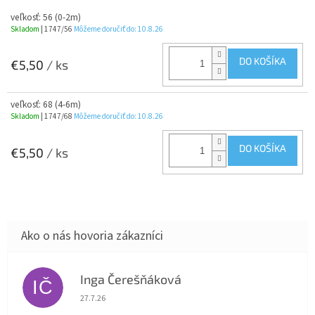
veľkosť: 56 (0-2m)
Skladom
| 1747/56
Môžeme doručiť do:
10.8.26
DO KOŠÍKA
€5,50
/ ks
veľkosť: 68 (4-6m)
Skladom
| 1747/68
Môžeme doručiť do:
10.8.26
DO KOŠÍKA
€5,50
/ ks
Inga Čerešňáková
IČ
Hodnotenie obchodu je 5 z 5 hviezdičiek.
27.7.26