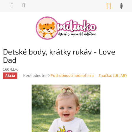
Prejsť
NÁKUP
na
KOŠÍK
obsah
Detské body, krátky rukáv - Love
Dad
1607LL/6
Priemerné
Neohodnotené
Podrobnosti hodnotenia
Značka:
LULLABY
Akcia
hodnotenie
produktu
je
0,0
z
5
hviezdičiek.