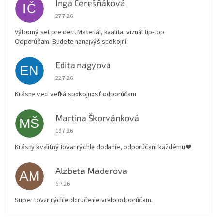
Inga Čerešňáková
IČ
Hodnotenie obchodu je 5 z 5 hviezdičiek.
27.7.26
Výborný set pre deti. Materiál, kvalita, vizuál tip-top.
Odporúčam. Budete nanajvýš spokojní.
Edita nagyova
EN
Hodnotenie obchodu je 5 z 5 hviezdičiek.
22.7.26
Krásne veci veľká spokojnosť odporúčam
Martina Škorvánková
MŠ
Hodnotenie obchodu je 5 z 5 hviezdičiek.
19.7.26
Krásny kvalitný tovar rýchle dodanie, odporúčam každému ❤️
Alzbeta Maderova
AM
Hodnotenie obchodu je 5 z 5 hviezdičiek.
6.7.26
Super tovar rýchle doručenie vrelo odporúčam.