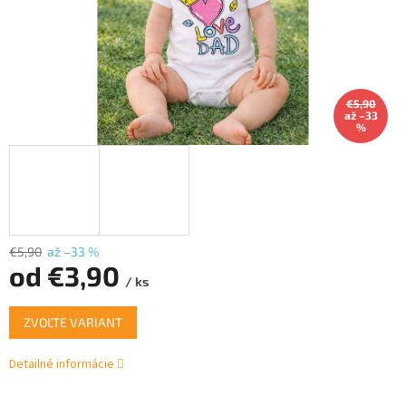
€5,90
až –33
%
€5,90
až –33 %
od
€3,90
/ ks
Jednotková
ZVOĽTE VARIANT
cena:
Detailné informácie