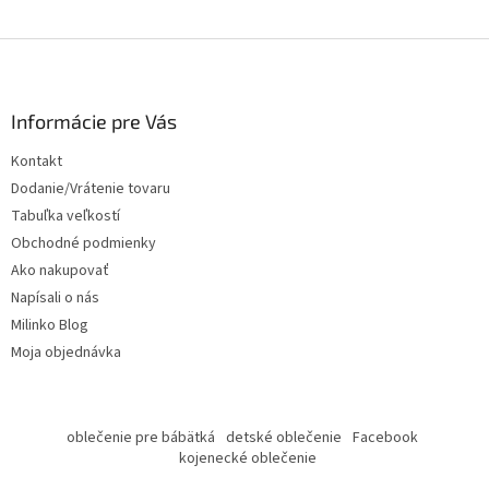
Z
á
p
ä
Informácie pre Vás
t
Kontakt
i
Dodanie/Vrátenie tovaru
e
Tabuľka veľkostí
Obchodné podmienky
Ako nakupovať
Napísali o nás
Milinko Blog
Moja objednávka
oblečenie pre bábätká
detské oblečenie
Facebook
kojenecké oblečenie