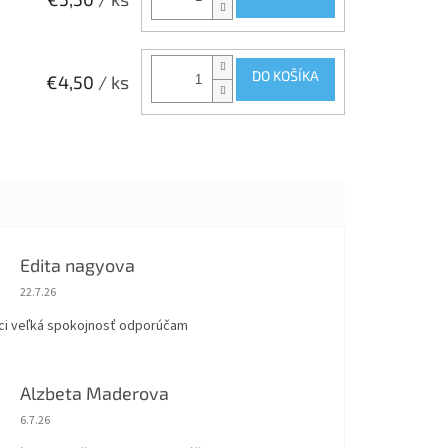
DO KOŠÍKA
€4,50
/ ks
Edita nagyova
Hodnotenie obchodu je 5 z 5 hviezdičiek.
22.7.26
ci veľká spokojnosť odporúčam
Alzbeta Maderova
Hodnotenie obchodu je 5 z 5 hviezdičiek.
6.7.26