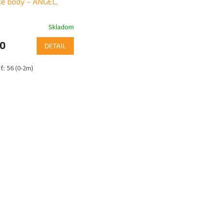
é body – ANGEL,
Skladom
70
DETAIL
56 (0-2m)