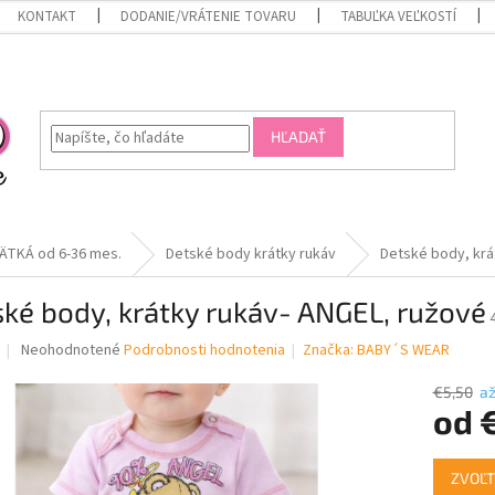
KONTAKT
DODANIE/VRÁTENIE TOVARU
TABUĽKA VEĽKOSTÍ
HĽADAŤ
ÄTKÁ od 6-36 mes.
Detské body krátky rukáv
Detské body, krá
ké body, krátky rukáv- ANGEL, ružové
Priemerné
Neohodnotené
Podrobnosti hodnotenia
Značka:
BABY´S WEAR
hodnotenie
produktu
€5,50
a
je
od
0,0
z
Jednotk
5
ZVOĽT
cena: