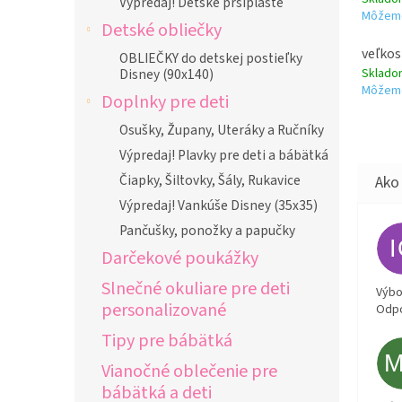
Výpredaj! Detské pršiplášte
Môžeme
Detské obliečky
veľkos
OBLIEČKY do detskej postieľky
Sklad
Disney (90x140)
Môžeme
Doplnky pre deti
Osušky, Župany, Uteráky a Ručníky
Výpredaj! Plavky pre deti a bábätká
Čiapky, Šiltovky, Šály, Rukavice
Výpredaj! Vankúše Disney (35x35)
Pančušky, ponožky a papučky
Darčekové poukážky
Slnečné okuliare pre deti
Výbor
personalizované
Odpo
Tipy pre bábätká
Vianočné oblečenie pre
bábätká a deti