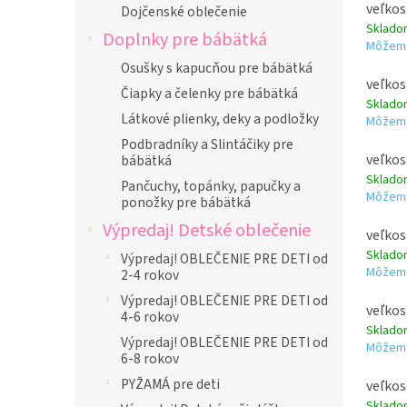
veľkos
Dojčenské oblečenie
Sklad
Doplnky pre bábätká
Môžeme
Osušky s kapucňou pre bábätká
veľkos
Čiapky a čelenky pre bábätká
Sklad
Látkové plienky, deky a podložky
Môžeme
Podbradníky a Slintáčiky pre
veľkos
bábätká
Sklad
Pančuchy, topánky, papučky a
Môžeme
ponožky pre bábätká
Výpredaj! Detské oblečenie
veľkos
Sklad
Výpredaj! OBLEČENIE PRE DETI od
Môžeme
2-4 rokov
Výpredaj! OBLEČENIE PRE DETI od
veľkos
4-6 rokov
Sklad
Výpredaj! OBLEČENIE PRE DETI od
Môžeme
6-8 rokov
PYŽAMÁ pre deti
veľkos
Sklad