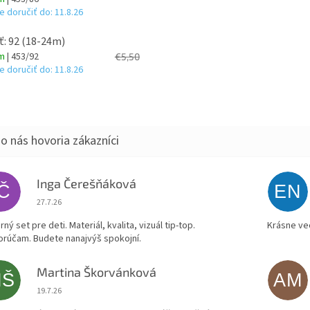
 doručiť do:
11.8.26
ť: 92 (18-24m)
om
| 453/92
€5,50
 doručiť do:
11.8.26
Inga Čerešňáková
IČ
EN
Hodnotenie obchodu je 5 z 5 hviezdičiek.
27.7.26
ný set pre deti. Materiál, kvalita, vizuál tip-top.
Krásne ve
rúčam. Budete nanajvýš spokojní.
Martina Škorvánková
MŠ
AM
Hodnotenie obchodu je 5 z 5 hviezdičiek.
19.7.26