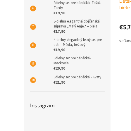
Detsk
3dielny set pre bábätká- Fešák
biele
Teedy
€19,90
3-dielna elegantná dojčenská
€5,
súprava „Malý Anjel“ – biela
€17,90
4-dielny elegantný letný set pre
deti – Móda, béžový
€19,90
3dielny set pre bábätká-
Mackovia
€20,90
3dielny set pre bábätká - Kvety
€21,90
Instagram