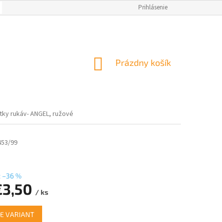
OBCHODNÉ PODMIENKY
AKO NAKUPOVAŤ
Prihlásenie
NAPÍSALI O NÁS
M
NÁKUPNÝ
Prázdny košík
KOŠÍK
tky rukáv- ANGEL, ružové
453/99
ž –36 %
€3,50
/ ks
ová
E VARIANT