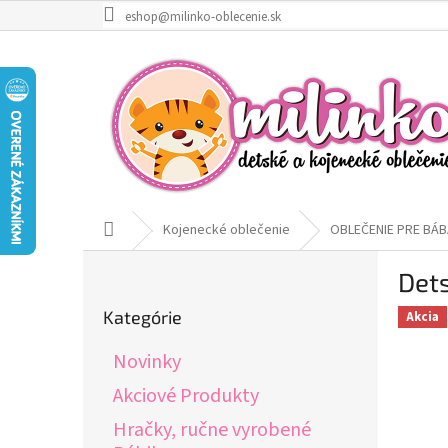
Prejsť
eshop@milinko-oblecenie.sk
na
obsah
Domov
Kojenecké oblečenie
OBLEČENIE PRE BÁB
B
Dets
o
Preskočiť
č
Kategórie
Akcia
kategórie
n
ý
Novinky
p
a
Akciové Produkty
n
Hračky, ručne vyrobené
e