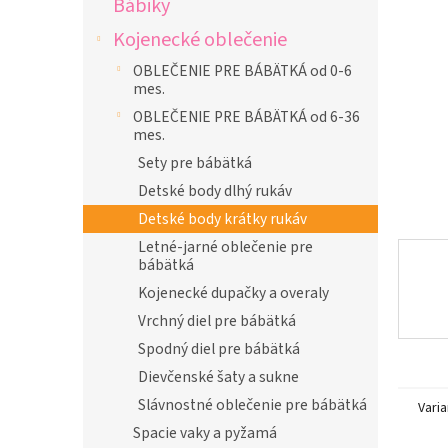
Bábiky
l
Kojenecké oblečenie
OBLEČENIE PRE BÁBÄTKÁ od 0-6
mes.
OBLEČENIE PRE BÁBÄTKÁ od 6-36
mes.
Sety pre bábätká
Detské body dlhý rukáv
Detské body krátky rukáv
Letné-jarné oblečenie pre
bábätká
Kojenecké dupačky a overaly
Vrchný diel pre bábätká
Spodný diel pre bábätká
Dievčenské šaty a sukne
Slávnostné oblečenie pre bábätká
Varia
Spacie vaky a pyžamá