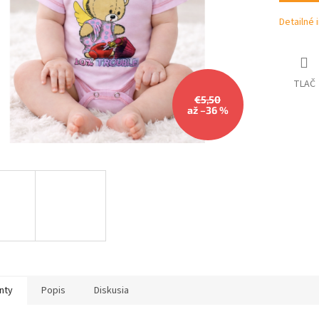
hviezdičiek.
Detailné 
TLAČ
€5,50
až –36 %
nty
Popis
Diskusia