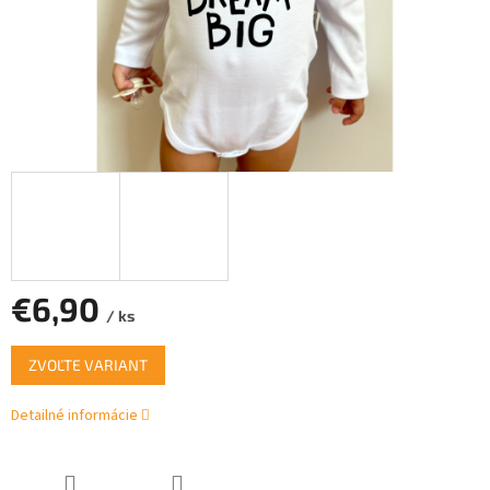
€6,90
/ ks
Jednotková
ZVOĽTE VARIANT
cena:
Detailné informácie