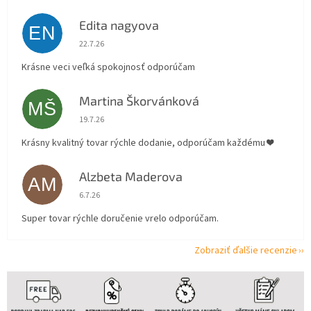
Edita nagyova
EN
Hodnotenie obchodu je 5 z 5 hviezdičiek.
22.7.26
Krásne veci veľká spokojnosť odporúčam
Martina Škorvánková
MŠ
Hodnotenie obchodu je 5 z 5 hviezdičiek.
19.7.26
Krásny kvalitný tovar rýchle dodanie, odporúčam každému ❤️
Alzbeta Maderova
AM
Hodnotenie obchodu je 5 z 5 hviezdičiek.
6.7.26
Super tovar rýchle doručenie vrelo odporúčam.
Zobraziť ďalšie recenzie