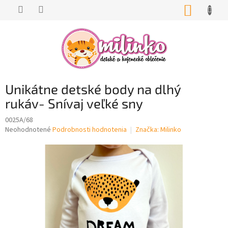
Prejsť
NÁKUP
na
KOŠÍK
obsah
Unikátne detské body na dlhý
rukáv- Snívaj veľké sny
0025A/68
Priemerné
Neohodnotené
Podrobnosti hodnotenia
Značka:
Milinko
hodnotenie
produktu
je
0,0
z
5
hviezdičiek.