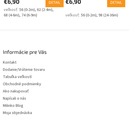
€6,90
€6,90
DETAIL
DETAIL
56 (0-2m)
62 (2-4m)
68 (4-6m)
74 (6-9m)
56 (0-2m)
98 (24-36m)
Z
á
p
ä
Informácie pre Vás
t
Kontakt
i
Dodanie/Vrátenie tovaru
e
Tabuľka veľkostí
Obchodné podmienky
Ako nakupovať
Napísali o nás
Milinko Blog
Moja objednávka