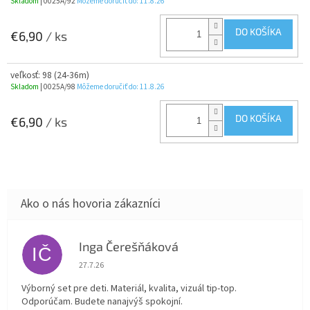
Skladom
| 0025A/92
Môžeme doručiť do:
11.8.26
DO KOŠÍKA
€6,90
/ ks
veľkosť: 98 (24-36m)
Skladom
| 0025A/98
Môžeme doručiť do:
11.8.26
DO KOŠÍKA
€6,90
/ ks
Inga Čerešňáková
IČ
Hodnotenie obchodu je 5 z 5 hviezdičiek.
27.7.26
Výborný set pre deti. Materiál, kvalita, vizuál tip-top.
Odporúčam. Budete nanajvýš spokojní.