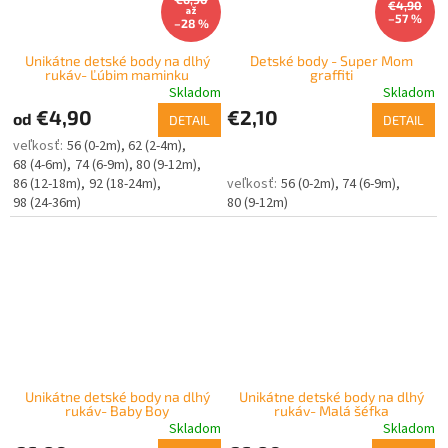
€4,90
až
–57 %
–28 %
Unikátne detské body na dlhý
Detské body - Super Mom
rukáv- Ľúbim maminku
graffiti
Skladom
Skladom
€4,90
€2,10
od
DETAIL
DETAIL
56 (0-2m)
62 (2-4m)
68 (4-6m)
74 (6-9m)
80 (9-12m)
86 (12-18m)
92 (18-24m)
56 (0-2m)
74 (6-9m)
98 (24-36m)
80 (9-12m)
Unikátne detské body na dlhý
Unikátne detské body na dlhý
rukáv- Baby Boy
rukáv- Malá šéfka
Skladom
Skladom