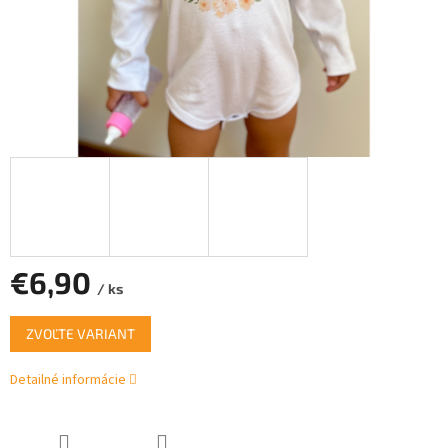
€6,90
/ ks
Jednotková
ZVOĽTE VARIANT
cena:
Detailné informácie