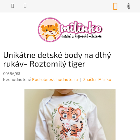
Prejsť
NÁKUP
na
KOŠÍK
obsah
Unikátne detské body na dlhý
rukáv- Roztomilý tiger
0039A/68
Priemerné
Neohodnotené
Podrobnosti hodnotenia
Značka:
Milinko
hodnotenie
produktu
je
0,0
z
5
hviezdičiek.