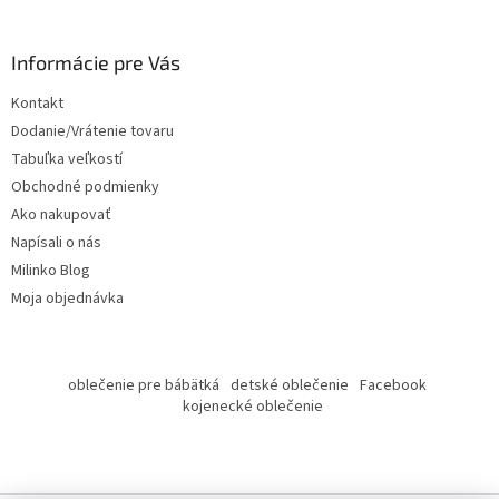
á
p
ä
Informácie pre Vás
t
Kontakt
i
Dodanie/Vrátenie tovaru
e
Tabuľka veľkostí
Obchodné podmienky
Ako nakupovať
Napísali o nás
Milinko Blog
Moja objednávka
oblečenie pre bábätká
detské oblečenie
Facebook
kojenecké oblečenie