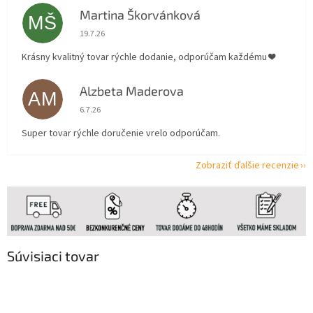
Martina Škorvánková
MŠ
Hodnotenie obchodu je 5 z 5 hviezdičiek.
19.7.26
Krásny kvalitný tovar rýchle dodanie, odporúčam každému ❤️
Alzbeta Maderova
AM
Hodnotenie obchodu je 5 z 5 hviezdičiek.
6.7.26
Super tovar rýchle doručenie vrelo odporúčam.
Zobraziť ďalšie recenzie
Súvisiaci tovar